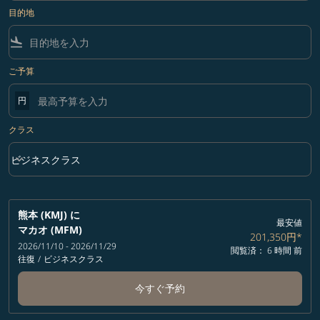
目的地
flight_land
ご予算
円
クラス
keyboard_arrow_down
ビジネスクラス
クラス option ビジネスクラス Selected
熊本 (KMJ)
に
最安値
マカオ (MFM)
201,350円
*
2026/11/10 - 2026/11/29
閲覧済： 6 時間 前
往復
/
ビジネスクラス
今すぐ予約