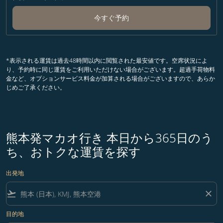
今すぐ予約
*表示される運賃は過去48時間以内に閲覧された最安値です。空席状況によ
り、予約時に同じ運賃をご利用いただけない場合がございます。超過手荷物料
金など、オプションサービス料金が加算される場合がございますので、あらか
じめご了承ください。
熊本発マカオ行き 本日から365日のう
ち、おトクな運賃を探す
出発地
flight_takeoff
close
目的地