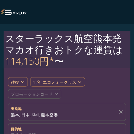

スターラックス航空熊本発
マカオ行きおトクな運賃は
114,150円*
〜
expand_more
expand_more
往復
1 名, エコノミークラス
expand_more
プロモーションコード
出発地
close
熊本, 日本, KMJ, 熊本空港
目的地