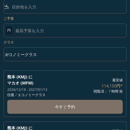
flight_land
ご予算
円
クラス
keyboard_arrow_down
エコノミークラス
クラス option エコノミークラス Selected
熊本 (KMJ)
に
最安値
マカオ (MFM)
114,150円
*
2026/12/18 - 2027/01/13
閲覧済： 7 時間 前
往復
/
エコノミークラス
今すぐ予約
熊本 (KMJ)
に