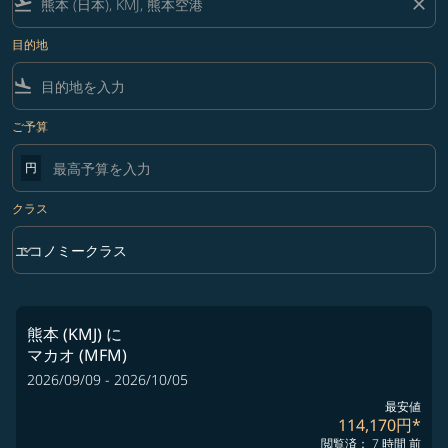
flight_takeoff
close
目的地
flight_land
ご予算
円
クラス
keyboard_arrow_down
エコノミークラス
クラス option エコノミークラス Selected
熊本 (KMJ)
に
マカオ (MFM)
2026/09/09 - 2026/10/05
最安値
114,170円
*
閲覧済： 7 時間 前