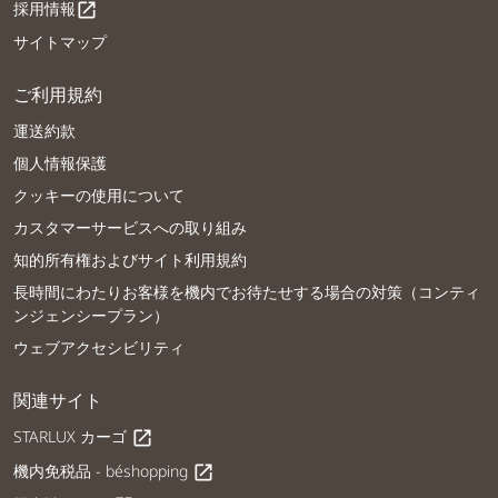
採用情報
open_in_new
サイトマップ
ご利用規約
運送約款
個人情報保護
クッキーの使用について
カスタマーサービスへの取り組み
知的所有権およびサイト利用規約
長時間にわたりお客様を機内でお待たせする場合の対策（コンティ
ンジェンシープラン）
ウェブアクセシビリティ
関連サイト
STARLUX カーゴ
open_in_new
機内免税品 - béshopping
open_in_new