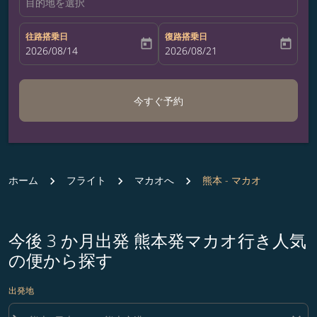
目的地を選択
往路搭乗日
復路搭乗日
today
today
fc-booking-departure-date-aria-label
2026/08/14
fc-booking-return-date-aria-label
2026/08/21
今すぐ予約
ホーム
フライト
マカオへ
熊本 - マカオ
今後 3 か月出発 熊本発マカオ行き人気
の便から探す
出発地