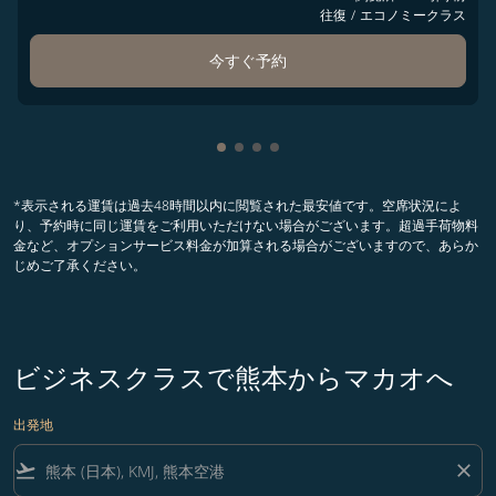
往復
/
エコノミークラス
今すぐ予約
Showing cmp-pagination-showin
Showing cmp-pagination-show
Showing cmp-pagination-sh
Showing cmp-pagination-
*表示される運賃は過去48時間以内に閲覧された最安値です。空席状況によ
り、予約時に同じ運賃をご利用いただけない場合がございます。超過手荷物料
金など、オプションサービス料金が加算される場合がございますので、あらか
じめご了承ください。
ビジネスクラスで熊本からマカオへ
出発地
flight_takeoff
close