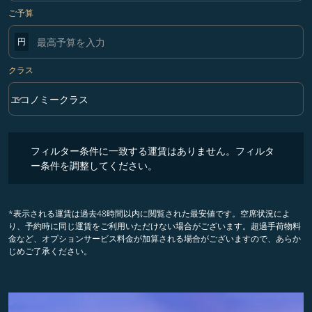
ご予算
円
クラス
keyboard_arrow_down
エコノミークラス
クラス option エコノミークラス Selected
フィルター条件に一致する運賃はありません。フィルター条件を調整
フィルター条件に一致する運賃はありません。フィルタ
ー条件を調整してください。
*表示される運賃は過去48時間以内に閲覧された最安値です。空席状況によ
り、予約時に同じ運賃をご利用いただけない場合がございます。超過手荷物料
金など、オプションサービス料金が加算される場合がございますので、あらか
じめご了承ください。