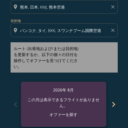
location_on
close
目的地
location_on
close
ルート (出発地および/または目的地)
を更新するか、以下の個々の日付を
操作してオファーを見つけてくださ
い。
2026年 8月
この月は表示できるフライトがありませ
この
chevron_left
chevron_right
ん。
オファーを探す