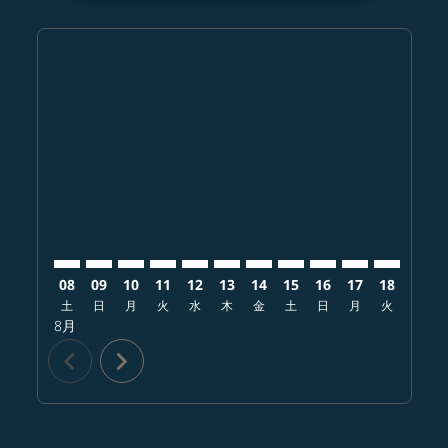
Displaying fares for 8月-2026
KMJ–BKK: cmp-view-offers-disclaimer. オファーを探
KMJ–BKK: cmp-view-offers-disclaimer. オファ
KMJ–BKK: cmp-view-offers-disclaimer.
KMJ–BKK: cmp-view-offers-disclaim
KMJ–BKK: cmp-view-offers-disc
KMJ–BKK: cmp-view-offers-d
KMJ–BKK: cmp-view-offe
KMJ–BKK: cmp-view-o
KMJ–BKK: cmp-vi
KMJ–BKK: cm
KMJ–BKK:
KMJ–
K
08
09
10
11
12
13
14
15
16
17
18
19
土
日
月
火
水
木
金
土
日
月
火
水
8月
chevron_left
chevron_right