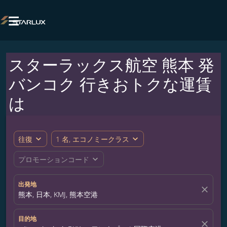

スターラックス航空 熊本 発
バンコク 行きおトクな運賃
は
expand_more
expand_more
往復
1 名, エコノミークラス
expand_more
プロモーションコード
出発地
close
熊本, 日本, KMJ, 熊本空港
目的地
close