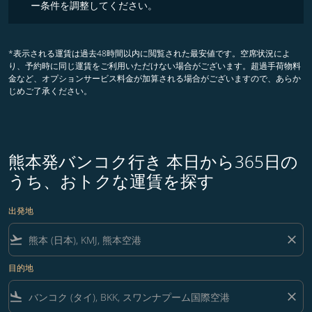
ー条件を調整してください。
*表示される運賃は過去48時間以内に閲覧された最安値です。空席状況によ
り、予約時に同じ運賃をご利用いただけない場合がございます。超過手荷物料
金など、オプションサービス料金が加算される場合がございますので、あらか
じめご了承ください。
熊本発バンコク行き 本日から365日の
うち、おトクな運賃を探す
出発地
flight_takeoff
close
目的地
flight_land
close