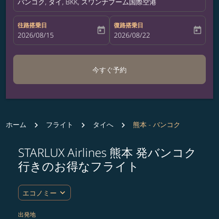
バンコク, タイ, BKK, スワンナプーム国際空港
往路搭乗日
復路搭乗日
today
today
fc-booking-departure-date-aria-label
2026/08/15
fc-booking-return-date-aria-label
2026/08/22
今すぐ予約
ホーム
フライト
タイへ
熊本 - バンコク
STARLUX Airlines 熊本 発バンコク
ルート (出発地および/または目的地) を更新するか、
行きのお得なフライト
expand_more
エコノミー
出発地