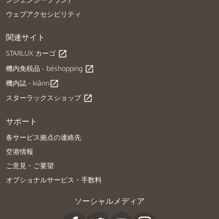
ウェブアクセシビリティ
関連サイト
STARLUX カーゴ
open_in_new
機内免税品 - béshopping
open_in_new
機内誌 - kiânn
open_in_new
スターラックスショップ
open_in_new
サポート
各サービス拠点の連絡先
空港情報
ご意見・ご要望
オプショナルサービス・手数料
ソーシャルメディア