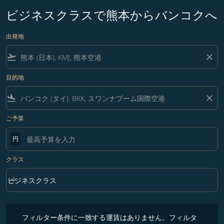
ビジネスクラスで熊本からバンコクへ
出発地
flight_takeoff
close
目的地
flight_land
close
ご予算
円
クラス
keyboard_arrow_down
ビジネスクラス
クラス option ビジネスクラス Selected
フィルター条件に一致する運賃はありません。フィルター条件を調整
フィルター条件に一致する運賃はありません。フィルタ