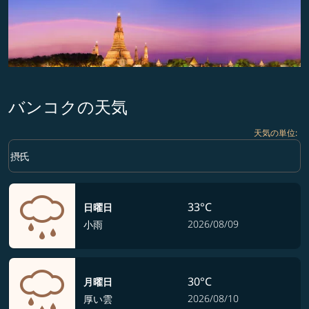
バンコクの天気
天気の単位
:
Weather unit option 摂氏 Selected
keyboard_arrow_down
摂氏
33°C
日曜日
2026/08/09
小雨
30°C
月曜日
2026/08/10
厚い雲