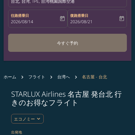
台北, 台湾, TPE, 台湾桃園国際空港
往路搭乗日
復路搭乗日
today
today
fc-booking-departure-date-aria-label
2026/08/14
fc-booking-return-date-aria-label
2026/08/21
今すぐ予約
ホーム
フライト
台湾へ
名古屋 - 台北
STARLUX Airlines 名古屋 発台北 行
きのお得なフライト
expand_more
エコノミー
出発地