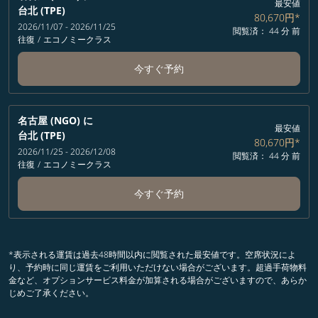
最安値
台北 (TPE)
80,670円
*
2026/11/07 - 2026/11/25
閲覧済： 44 分 前
往復
/
エコノミークラス
今すぐ予約
名古屋 (NGO)
に
最安値
台北 (TPE)
80,670円
*
2026/11/25 - 2026/12/08
閲覧済： 44 分 前
往復
/
エコノミークラス
今すぐ予約
*表示される運賃は過去48時間以内に閲覧された最安値です。空席状況によ
り、予約時に同じ運賃をご利用いただけない場合がございます。超過手荷物料
金など、オプションサービス料金が加算される場合がございますので、あらか
じめご了承ください。