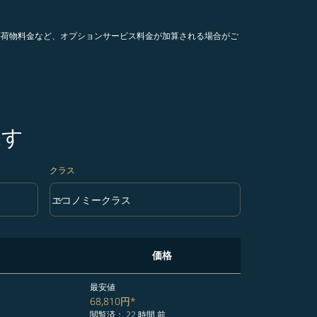
手荷物料金など、オプションサービス料金が加算される場合がご
探す
クラス
keyboard_arrow_down
エコノミークラス
クラス option エコノミークラス Selected
価格
最安値
68,810円
*
閲覧済： 22 時間 前