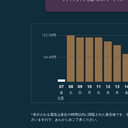
cmp-daily-histogram-bars-legend-max-price-a
122.5K円
Displaying fares for 8月-2026
KIX–TPE: cmp-view-offers-di
KIX–TPE, 2026/08/08 – 202
KIX–TPE, 2026/08/09 –
KIX–TPE, 2026/08/
KIX–TPE, 2026
KIX–TPE, 2
KIX–TP
KI
cmp-daily-histogram-bars-legend-min-price-a
64.4K円
07
08
09
10
11
12
13
1
金
土
日
月
火
水
木
8月
*表示される運賃は過去48時間以内に閲覧された最安値です
ざいますので、あらかじめご了承ください。