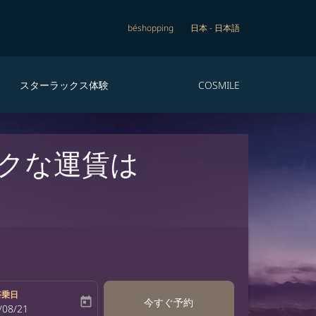
béshopping
日本
-
日本語
スターラックス体験
COSMILE
トクな運賃は
搭乗日
today
今すぐ予約
bel
oking-return-date-aria-label
/08/21