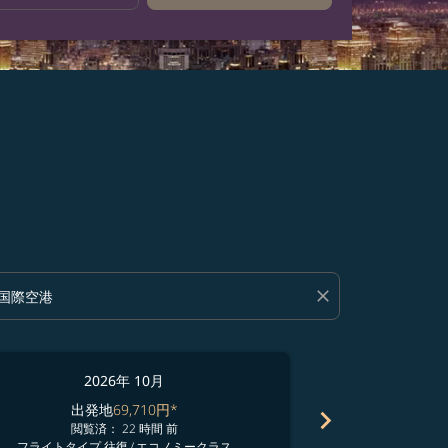
close
2026年 10月
2
出発地
69,710円
*
出発
chevron_right
閲覧済： 22 時間 前
閲覧済
フライトタイプ 往復
/
エコノミークラス
フライトタイプ