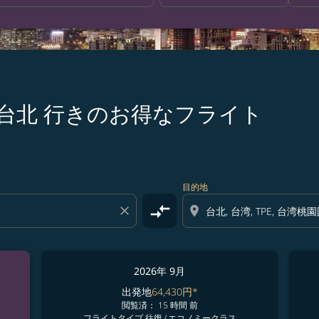
 大阪 発台北 行きのお得なフライト
目的地
compare_arrows
close
location_on
2026年 9月
出発地
64,430円
*
閲覧済： 15 時間 前
フライトタイプ 往復
/
エコノミークラス