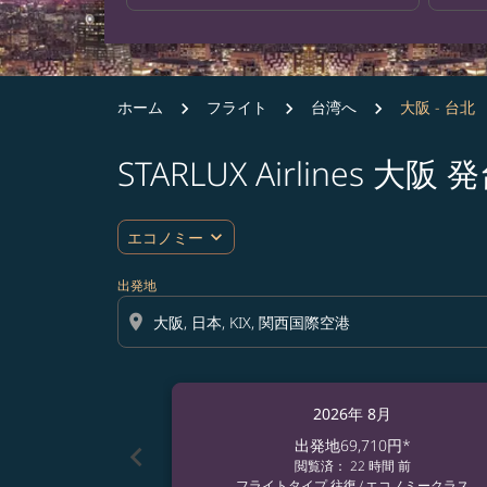
ホーム
フライト
台湾へ
大阪 - 台北
STARLUX Airlines
expand_more
エコノミー
出発地
location_on
2026年 8月
出発地
69,710円
*
chevron_left
閲覧済： 22 時間 前
フライトタイプ 往復
/
エコノミークラス