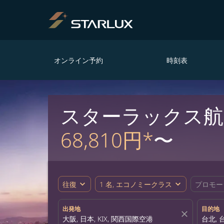
オンライン予約
時刻表
スターラックス航空
68,810円*
〜
expand_more
expand_more
往復
1 名, エコノミークラス
プロモー
出発地
目的地
close