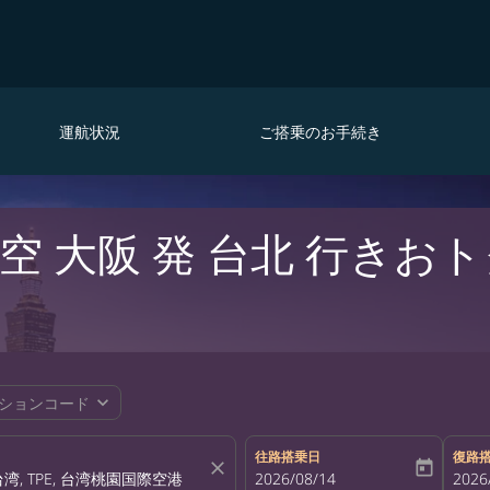
運航状況
ご搭乗のお手続き
 大阪 発 台北 行きお
expand_more
ションコード
往路搭乗日
復路
close
today
fc-booking-departure-date-aria-la
2026/08/14
fc-bo
2026