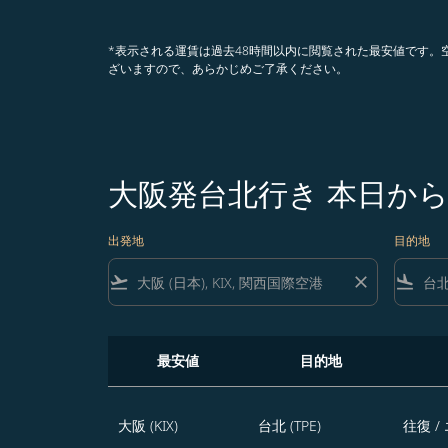
*表示される運賃は過去48時間以内に閲覧された最安値です
ざいますので、あらかじめご了承ください。
大阪発台北行き 本日から
出発地
目的地
flight_takeoff
close
flight_land
最安値
目的地
大阪発台北行き 本日から365日のうち、おト
大阪 (KIX)
台北 (TPE)
往復
/