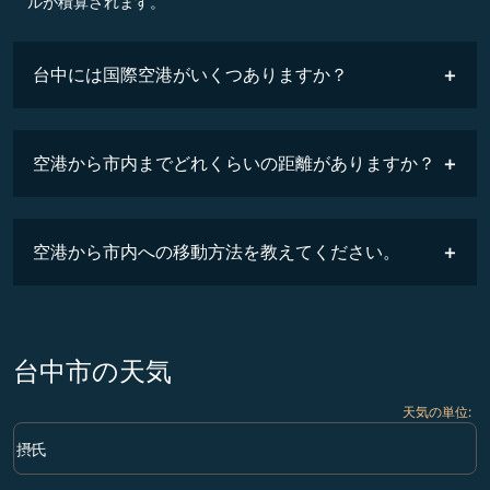
ルが積算されます。
台中には国際空港がいくつありますか？
空港から市内までどれくらいの距離がありますか？
空港から市内への移動方法を教えてください。
台中市の天気
天気の単位
:
Weather unit option 摂氏 Selected
keyboard_arrow_down
摂氏