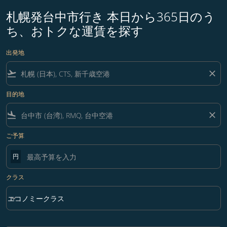
札幌発台中市行き 本日から365日のう
ち、おトクな運賃を探す
出発地
flight_takeoff
close
目的地
flight_land
close
ご予算
円
クラス
keyboard_arrow_down
エコノミークラス
クラス option エコノミークラス Selected