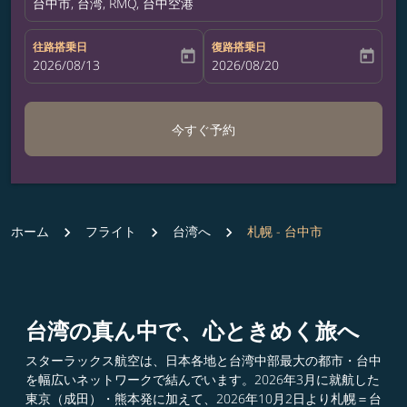
台中市, 台湾, RMQ, 台中空港
往路搭乗日
復路搭乗日
today
today
fc-booking-departure-date-aria-label
2026/08/13
fc-booking-return-date-aria-label
2026/08/20
今すぐ予約
ホーム
フライト
台湾へ
札幌 - 台中市
台湾の真ん中で、心ときめく旅へ​
スターラックス航空は、日本各地と台湾中部最大の都市・台中
を幅広いネットワークで結んでいます。2026年3月に就航した
東京（成田）・熊本発に加えて、2026年10月2日より札幌＝台