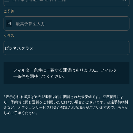
ご予算
円
クラス
keyboard_arrow_down
ビジネスクラス
クラス option ビジネスクラス Selected
フィルター条件に一致する運賃はありません。フィルター条件を調整
フィルター条件に一致する運賃はありません。フィルタ
ー条件を調整してください。
*表示される運賃は過去48時間以内に閲覧された最安値です。空席状況によ
り、予約時に同じ運賃をご利用いただけない場合がございます。超過手荷物料
金など、オプションサービス料金が加算される場合がございますので、あらか
じめご了承ください。