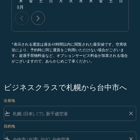
木
金
土
日
月
火
水
木
金
土
日
月
8月
chevron_left
chevron_right
*表示される運賃は過去48時間以内に閲覧された最安値です。空席状
況により、予約時に同じ運賃をご利用いただけない場合がございま
す。超過手荷物料金など、オプションサービス料金が加算される場合
がございますので、あらかじめご了承ください。
ビジネスクラスで札幌から台中市へ
出発地
flight_takeoff
close
目的地
flight_land
close