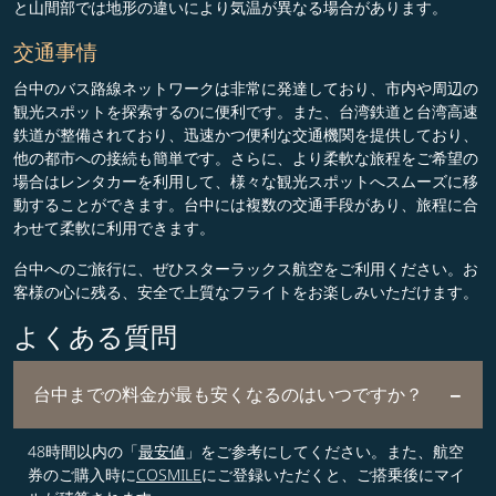
と山間部では地形の違いにより気温が異なる場合があります。
交通事情
台中のバス路線ネットワークは非常に発達しており、市内や周辺の
観光スポットを探索するのに便利です。また、台湾鉄道と台湾高速
鉄道が整備されており、迅速かつ便利な交通機関を提供しており、
他の都市への接続も簡単です。さらに、より柔軟な旅程をご希望の
場合はレンタカーを利用して、様々な観光スポットへスムーズに移
動することができます。台中には複数の交通手段があり、旅程に合
わせて柔軟に利用できます。
台中へのご旅行に、ぜひスターラックス航空をご利用ください。お
客様の心に残る、安全で上質なフライトをお楽しみいただけます。
よくある質問
台中までの料金が最も安くなるのはいつですか？
48時間以内の「
最安値
」をご参考にしてください。また、航空
券のご購入時に
COSMILE
にご登録いただくと、ご搭乗後にマイ