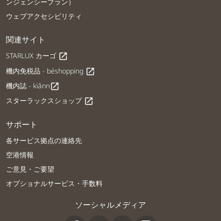
ンジェンシープラン）
ウェブアクセシビリティ
関連サイト
STARLUX カーゴ
open_in_new
機内免税品 - béshopping
open_in_new
機内誌 - kiânn
open_in_new
スターラックスショップ
open_in_new
サポート
各サービス拠点の連絡先
空港情報
ご意見・ご要望
オプショナルサービス・手数料
ソーシャルメディア