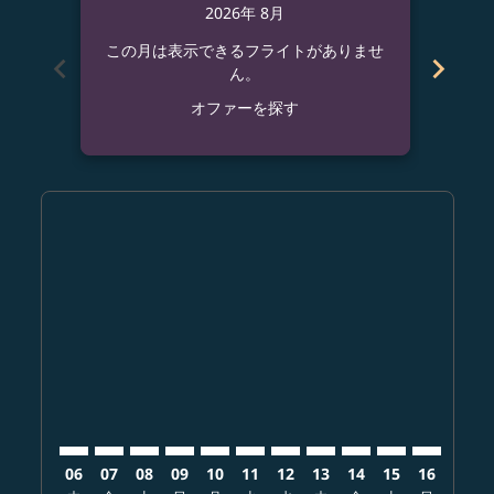
2026年 8月
この月は表示できるフライトがありませ
この
chevron_left
chevron_right
ん。
オファーを探す
Displaying fares for 8月-2026
CTS–RMQ: cmp-view-offers-disclaimer. オファーを探
CTS–RMQ: cmp-view-offers-disclaimer. オフ
CTS–RMQ: cmp-view-offers-disclaimer.
CTS–RMQ: cmp-view-offers-disclai
CTS–RMQ: cmp-view-offers-disc
CTS–RMQ: cmp-view-offers-
CTS–RMQ: cmp-view-offe
CTS–RMQ: cmp-view-
CTS–RMQ: cmp-vi
CTS–RMQ: cm
CTS–RMQ:
CTS–
C
06
07
08
09
10
11
12
13
14
15
16
17