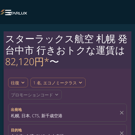

スターラックス航空 札幌 発
台中市 行きおトクな運賃は
82,120円*
〜
expand_more
expand_more
往復
1 名, エコノミークラス
expand_more
プロモーションコード
出発地
close
札幌, 日本, CTS, 新千歳空港
目的地
close