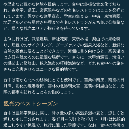
や歴史など豊かな体験を提供します。台中は多様な食文化で知ら
れ、春水堂、鼎王、宮原眼科などの有名レストランはここを発祥と
しています。賑やかな逢甲夜市、学生の集まる一中街、東海商圏、
地元グルメから星付き料理まで有名レストランが立ち並ぶ公益路な
ど、様々な観光エリアが旅行者を待っています。
山側に行けば、武陵農場、新社花海、東勢林場、梨山での果物狩
り、后豊でのサイクリング、グーグァンでの温泉入浴など、新鮮な
自然の景色に浸ることができます。海側に目を向けると、高美湿地
は夕日を眺めるのに最適な場所です。さらに、大甲鎮瀾宮、海沿い
の鐵砧山と鰲峰山、観光漁市の梧棲漁港など、どれも台中への旅を
さらに充実させるユニークな目的地です。
台中は南から北への移動にとても便利です。苗栗の南庄、南投の日
月潭、彰化の鹿港老街、雲林の北港朝天宮、嘉義の阿里山など、近
隣の都市を訪れることをお勧めします。
観光のベストシーズン
台中は亜熱帯気候に属し、降水量の多い高温多湿の夏と、涼しく乾
燥した冬に二分されます。春 (3月～5月) と秋 (9月～11月) は比較的
過ごしやすい気温で、旅行に適した季節です。なお、台中の市街地