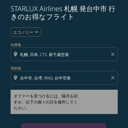
STARLUX Airlines 札幌 発台中市 行
オファーを見つけるには、隔月を試すか、以下の個々の
きのお得なフライト
expand_more
エコノミー
出発地
location_on
close
目的地
location_on
close
オファーを見つけるには、隔月を試
すか、以下の個々の日を操作してく
ださい。