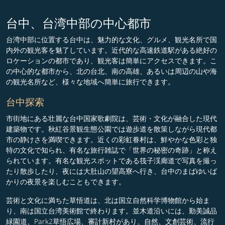
台中、台湾中部の中心都市
台湾中部に位置する台中は、魅力的な文化、グルメ、観光名所で国
内外の観光客を魅了しています。近代的な高速鉄道駅がある絶好の
ロケーションの都市であり、観光客は簡単にアクセスできます。こ
の中心的な都市から、北の台北、南の高雄、あるいは周辺の山や海
の観光名所など、様々な地域へ簡単に旅行できます。
台中探索
市街地にある壮麗な台中国家歌劇院は、芸術・文化が融合した現代
建築物です。秋紅谷景観生態公園では遊歩道を散策しながら現代都
市の静けさを満喫できます。近くの彩虹眷村は、鮮やかな色彩と独
特の文化で知られ、有名な旅行雑誌で「世界の秘密の奇跡」と称え
られています。有名な観光スポットである筏子渓廊道で写真を撮っ
たり散歩したり、夜には大肚山の望高寮へ行き、台中のまばゆいば
かりの夜景を楽しむこともできます。
芸術と文化に満ちた草悟道は、北は国立自然科学博物館から始ま
り、南は国立台湾美術館で終わります。並木道沿いには、勤美誠品
緑園道、Park2草悟広場、審計新村があり、自然、文創芸術、流行