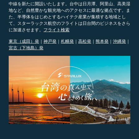
中線を新たに開設いたします。台中は日月潭、阿里山、高美湿
地など、自然豊かな観光地へのアクセスに最適な拠点です。ま
た、半導体をはじめとするハイテク産業が集積する地域とし
て、スターラックス航空のフライトは日台間のビジネスをさら
に加速させます。
フライト検索​​
東京（成田）発
｜
神戸発
｜
札幌発
｜
高松発
｜
熊本発
｜
沖縄発
｜
宮古（下地島）発