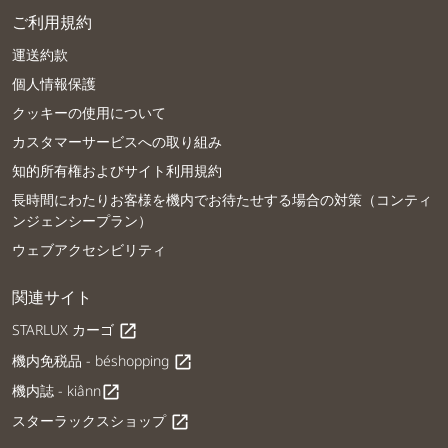
ご利用規約
運送約款
個人情報保護
クッキーの使用について
カスタマーサービスへの取り組み
知的所有権およびサイト利用規約
長時間にわたりお客様を機内でお待たせする場合の対策（コンティ
ンジェンシープラン）
ウェブアクセシビリティ
関連サイト
STARLUX カーゴ
open_in_new
機内免税品 - béshopping
open_in_new
機内誌 - kiânn
open_in_new
スターラックスショップ
open_in_new