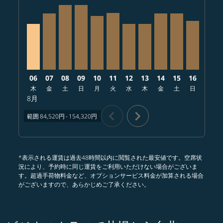
CTS–TPE, 2026/08/06 – 2026/08/10: 出発地 108,720円
CTS–TPE, 2026/08/07 – 2026/09/03: 出発地 133,
CTS–TPE, 2026/08/08 – 2026/08/13: 出発地 1
CTS–TPE, 2026/08/09 – 2026/08/12: 出
CTS–TPE, 2026/08/10 – 2026/08/2
CTS–TPE, 2026/08/11 – 2026/
CTS–TPE, 2026/08/12 – 20
CTS–TPE, 2026/08/13 
CTS–TPE, 2026/08
CTS–TPE, 202
CTS–TPE,
CTS–T
C
06
07
08
09
10
11
12
13
14
15
16
17
木
金
土
日
月
火
水
木
金
土
日
月
8月
chevron_left
chevron_right
範囲
84,520円
-
154,320円
*表示される運賃は過去48時間以内に閲覧された最安値です。空席状
況により、予約時に同じ運賃をご利用いただけない場合がございま
す。超過手荷物料金など、オプションサービス料金が加算される場合
がございますので、あらかじめご了承ください。