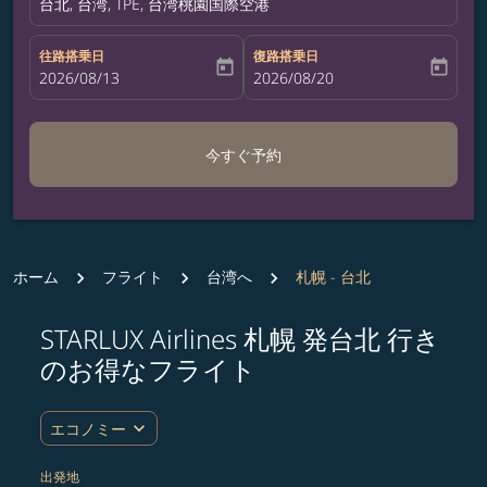
台北, 台湾, TPE, 台湾桃園国際空港
往路搭乗日
復路搭乗日
today
today
fc-booking-departure-date-aria-label
2026/08/13
fc-booking-return-date-aria-label
2026/08/20
今すぐ予約
ホーム
フライト
台湾へ
札幌 - 台北
STARLUX Airlines 札幌 発台北 行き
のお得なフライト
expand_more
エコノミー
出発地