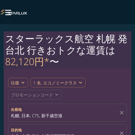

スターラックス航空 札幌 発
台北 行きおトクな運賃は
82,120円*
〜
expand_more
expand_more
往復
1 名, エコノミークラス
expand_more
プロモーションコード
出発地
close
札幌, 日本, CTS, 新千歳空港
目的地
close