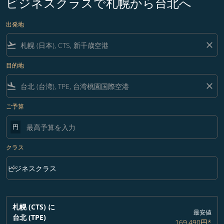
ビジネスクラスで札幌から台北へ
出発地
flight_takeoff
close
目的地
flight_land
close
ご予算
円
クラス
keyboard_arrow_down
ビジネスクラス
クラス option ビジネスクラス Selected
札幌 (CTS)
に
最安値
台北 (TPE)
169,490円
*