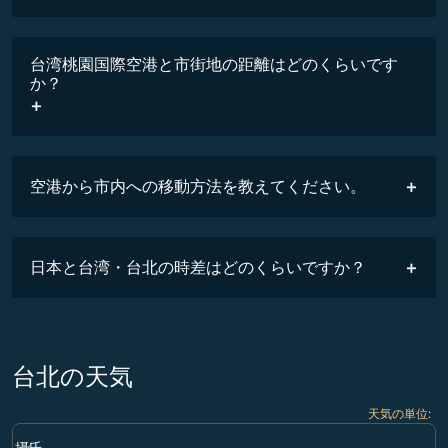
台湾桃園国際空港と市街地の距離はどのくらいです
か？
空港から市内への移動方法を教えてください。
日本と台湾・台北の時差はどのくらいですか？
台北の天気
天気の単位
:
Weather unit option 摂氏 Selected
keyboard_arrow_down
摂氏