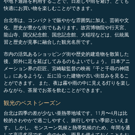
や地下通路を利用することで、日差しや雨を避け、とても
快適にお買い物を楽しむことができます。
台北市は、コンパクトで賑やかな雰囲気に加え、芸術や文
化、歴史が豊かな街でもあります。故宮博物院や行天宮、
龍山寺、国父紀念館、国忠記念館、大稲埕などは、伝統風
習と歴史が見事に融合した観光名所です。
市内の活気あるショッピング街や歴史的建造物を散策した
後、郊外に足を延ばしてみるのもよいでしょう。 日本アニ
メーション界の巨匠、宮崎駿監督の映画『千と千尋の神隠
し』にあるような、丘に沿った建物や古い街並みを見るこ
とができます。 また、夜は霧や雨の中に見える灯りを楽し
みながら、茶屋でお茶を飲むことができます。
観光のベストシーズン
台北は四季の差が少ない亜熱帯地域です。11月〜4月は比
較的さわやかで過ごしやすく、旅行しやすい季節といえま
す。 しかし、モンスーン気候と熱帯気候のため、年間を通
して高温多湿です。念のため、雨具を備えておくことをお