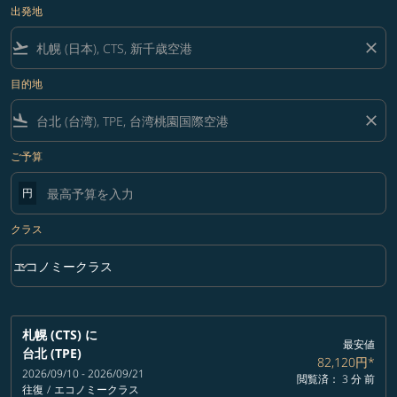
出発地
flight_takeoff
close
目的地
flight_land
close
ご予算
円
クラス
keyboard_arrow_down
エコノミークラス
クラス option エコノミークラス Selected
札幌 (CTS)
に
最安値
台北 (TPE)
82,120円
*
2026/09/10 - 2026/09/21
閲覧済： 3 分 前
往復
/
エコノミークラス