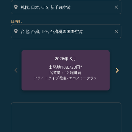
location_on
close
目的地
location_on
close
2026年 8月
出発地
108,720円
*
chevron_left
chevron_right
閲覧済： 12 時間 前
フライトタイプ 往復
/
エコノミークラス
フ
Displaying fares for 8月-2026