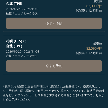
最安値
台北 (TPE)
82,090円
*
2026/10/20 - 2026/11/05
閲覧済： 12 時間 前
往復
/
エコノミークラス
今すぐ予約
札幌 (CTS)
に
最安値
台北 (TPE)
82,090円
*
2026/10/20 - 2026/11/03
閲覧済： 12 時間 前
往復
/
エコノミークラス
今すぐ予約
*表示される運賃は過去48時間以内に閲覧された最安値です。空席状況によ
り、予約時に同じ運賃をご利用いただけない場合がございます。超過手荷物料
金など、オプションサービス料金が加算される場合がございますので、あらか
じめご了承ください。