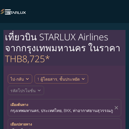

เที่ยวบิน STARLUX Airlines
จากกรุงเทพมหานคร ในราคา
THB8,725*
expand_more
expand_more
ไป-กลับ
1 ผู้โดยสาร, ชั้นประหยัด
expand_more
รหัสโปรโมชั่น
เมืองต้นทาง
close
กรุงเทพมหานคร, ประเทศไทย, BKK, ท่าอากาศยานสุวรรณภูมิ
เมืองปลายทาง