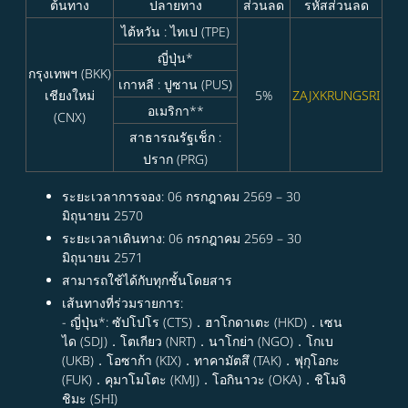
ต้นทาง
ปลายทาง
ส่วนลด
รหัสส่วนลด
ไต้หวัน : ไทเป (TPE)
ญี่ปุ่น*
กรุงเทพฯ (BKK)
เกาหลี : ปูซาน (PUS)
เชียงใหม่
5%
ZAJXKRUNGSRI
อเมริกา**
(CNX)
สาธารณรัฐเช็ก :
ปราก (PRG)
ระยะเวลาการจอง: 06 กรกฎาคม 2569 – 30
มิถุนายน 2570
ระยะเวลาเดินทาง: 06 กรกฎาคม 2569 – 30
มิถุนายน 2571
สามารถใช้ได้กับทุกชั้นโดยสาร
เส้นทางที่ร่วมรายการ:
- ญี่ปุ่น*: ซัปโปโร (CTS)．ฮาโกดาเตะ (HKD)．เซน
ได (SDJ)．โตเกียว (NRT)．นาโกย่า (NGO)．โกเบ
(UKB)．โอซาก้า (KIX)．ทาคามัตสึ (TAK)．ฟุกุโอกะ
(FUK)．คุมาโมโตะ (KMJ)．โอกินาวะ (OKA)．ชิโมจิ
ชิมะ (SHI)