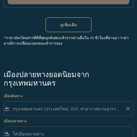
ดูเพิ่มเติม
*ราคาบัตรโดยสารที่ดีที่สุดถูกค้นพบแล้วจากท่านอื่นใน 48 ชั่วโมงที่ผ่านมา ราคา
อาจมีการเปลี่ยนแปลงขณะทำการจอง
เมืองปลายทางยอดนิยมจาก
กรุงเทพมหานคร
เมืองต้นทาง
flight_takeoff
close
เมืองปลายทาง
flight_land