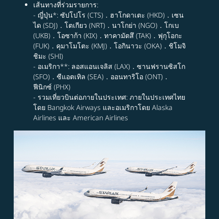
เส้นทางที่ร่วมรายการ:
- ญี่ปุ่น*: ซัปโปโร (CTS)．ฮาโกดาเตะ (HKD)．เซน
ได (SDJ)．โตเกียว (NRT)．นาโกย่า (NGO)．โกเบ
(UKB)．โอซาก้า (KIX)．ทาคามัตสึ (TAK)．ฟุกุโอกะ
(FUK)．คุมาโมโตะ (KMJ)．โอกินาวะ (OKA)．ชิโมจิ
ชิมะ (SHI)
- อเมริกา**: ลอสแอนเจลิส (LAX)．ซานฟรานซิสโก
(SFO)．ซีแอตเทิล (SEA)．ออนทาริโอ (ONT)．
ฟีนิกซ์ (PHX)
- รวมเที่ยวบินต่อภายในประเทศ: ภายในประเทศไทย
โดย Bangkok Airways และอเมริกาโดย Alaska
Airlines และ American Airlines