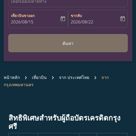
เลือกเมืองปลายทาง
เที่ยวบินขาออก
ขากลับ
today
today
fc-booking-departure-date-aria-label
2026/08/15
fc-booking-return-date-aria-label
2026/08/22
ค้นหา
หน้าหลัก
เที่ยวบิน
จาก ประเทศไทย
จาก
กรุงเทพมหานคร
สิทธิพิเศษสำหรับผู้ถือบัตรเครดิตกรุง
ศรี