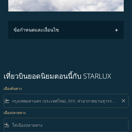
ข้อกำหนดและเงื่อนไข
เที่ยวบินยอดนิยมตอนนี้กับ STARLUX
เมืองต้นทาง
flight_takeoff
close
เมืองปลายทาง
flight_land