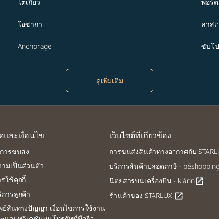
โตเกียว
พอร์ต
โอซากา
ลาสเว
Anchorage
ซับโ
ดูเพิ่มเติม
ดและเงื่อนไข
เว็บไซต์ที่เกี่ยวข้อง
นการขนส่ง
การขนส่งสินค้าทางอากาศกับ STAR
ามเป็นส่วนตัว
บริการสินค้าปลอดภาษี - béshoppin
ใช้คุกกี้
นิตยสารบนเครื่องบิน - kiânn
open_in_new
การลูกค้า
ร้านค้าของ STARLUX
open_in_new
ัพย์สินทางปัญญา เงื่อนไขการใช้งาน
ละแอปพลิเคชันบนโทรศัพท์มือถือ