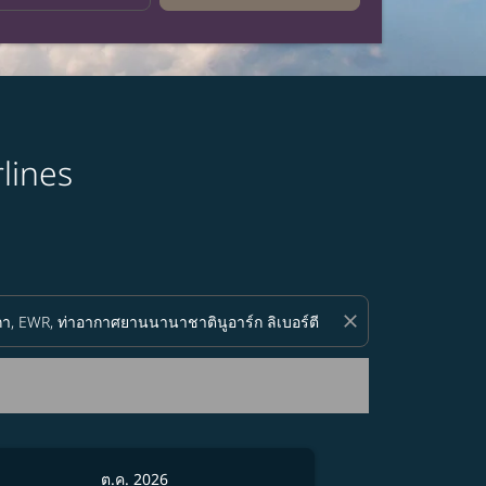
lines
close
ต.ค. 2026