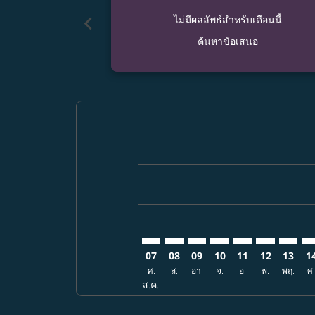
chevron_left
ไม่มีผลลัพธ์สำหรับเดือนนี้
ค้นหาข้อเสนอ
Displaying fares for สิงหาคม-202
BKK–EWR: cmp-view-offers-discla
BKK–EWR: cmp-view-offers-di
BKK–EWR: cmp-view-offe
BKK–EWR: cmp-view-
BKK–EWR: cmp-v
BKK–EWR: c
BKK–EW
BK
07
08
09
10
11
12
13
1
ศ.
ส.
อา.
จ.
อ.
พ.
พฤ.
ศ
ส.ค.