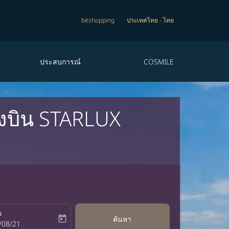
béshopping
ประเทศไทย
-
ไทย
ประสบการณ์
COSMILE
องบิน STARLUX
บ
today
ค้นหา
bel
oking-return-date-aria-label
/08/21