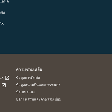
แลนด์
กัส
ปโร
ความช่วยเหลือ
LUX
ข้อมูลการติดต่อ
open_in_new
ข้อมูลสนามบินและการขนส่ง
g
open_in_new
ข้อเสนอแนะ
บริการเสริมและค่าธรรมเนียม