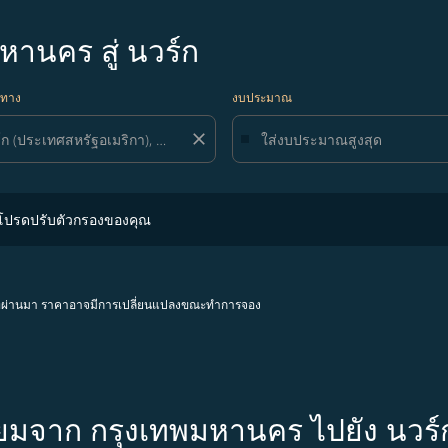
มหานคร สู่ นวร์ก
ยทาง
งบประมาณ
close
ปรับตัวกรองของคุณ
 โปรดปรับตัวกรองของคุณ
โมงที่ผ่านมา ราคาอาจมีการเปลี่ยนแปลงขณะทำการจอง
ิยมจาก กรุงเทพมหานคร ไปยัง นวร์