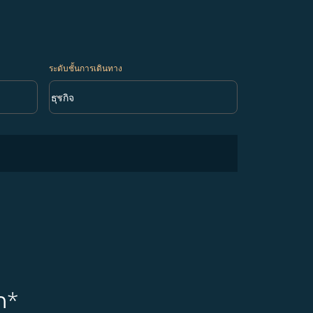
ระดับชั้นการเดินทาง
keyboard_arrow_down
ธุรกิจ
ระดับชั้นการเดินทาง option ธุรกิจ Selected
ก*