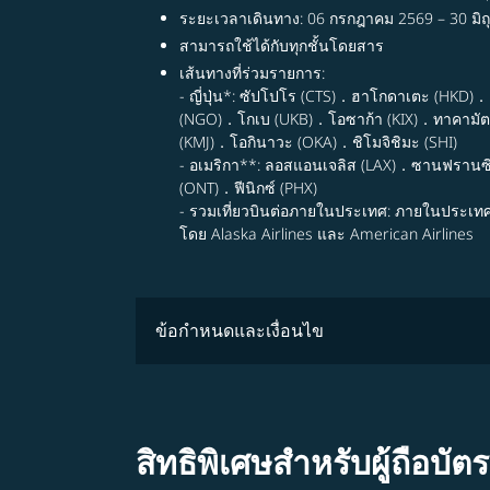
ระยะเวลาเดินทาง: 06 กรกฎาคม 2569 – 30 มิ
สามารถใช้ได้กับทุกชั้นโดยสาร
เส้นทางที่ร่วมรายการ:
- ญี่ปุ่น*: ซัปโปโร (CTS)．ฮาโกดาเตะ (HKD)
(NGO)．โกเบ (UKB)．โอซาก้า (KIX)．ทาคามัตส
(KMJ)．โอกินาวะ (OKA)．ชิโมจิชิมะ (SHI)
- อเมริกา**: ลอสแอนเจลิส (LAX)．ซานฟรานซ
(ONT)．ฟีนิกซ์ (PHX)
- รวมเที่ยวบินต่อภายในประเทศ: ภายในประเท
โดย Alaska Airlines และ American Airlines
ข้อกำหนดและเงื่อนไข
สิทธิพิเศษสำหรับผู้ถือบั