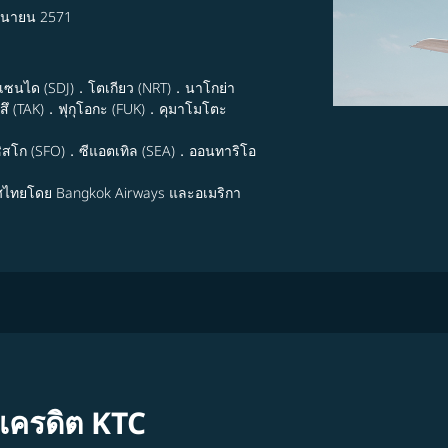
ถุนายน 2571
．เซนได (SDJ)．โตเกียว (NRT)．นาโกย่า
ึ (TAK)．ฟุกุโอกะ (FUK)．คุมาโมโตะ
ิสโก (SFO)．ซีแอตเทิล (SEA)．ออนทาริโอ
ศไทยโดย Bangkok Airways และอเมริกา
ตรเครดิต KTC