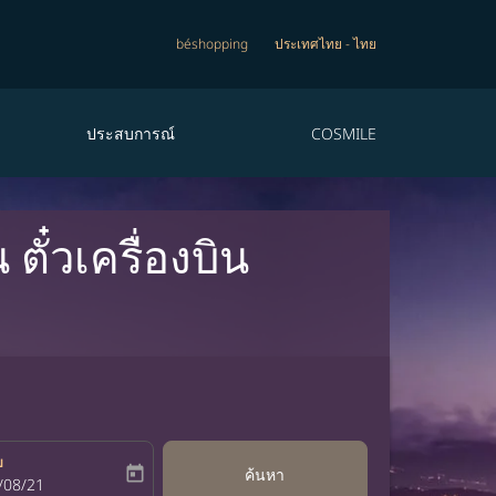
béshopping
ประเทศไทย
-
ไทย
ประสบการณ์
COSMILE
ั๋วเครื่องบิน
บ
today
ค้นหา
bel
oking-return-date-aria-label
/08/21