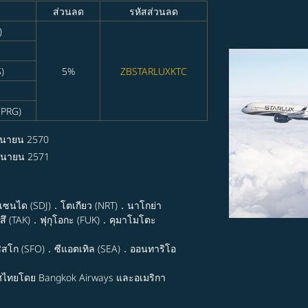
ส่วนลด
รหัสส่วนลด
)
)
5%
ZBSTARLUXKTC
(PRG)
ุนายน 2570
ถุนายน 2571
．เซนได (SDJ)．โตเกียว (NRT)．นาโกย่า
ึ (TAK)．ฟุกุโอกะ (FUK)．คุมาโมโตะ
ิสโก (SFO)．ซีแอตเทิล (SEA)．ออนทาริโอ
ศไทยโดย Bangkok Airways และอเมริกา