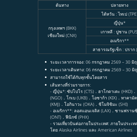
ต้นทาง
ปลายทาง
ไต้หวัน : ไทเป (TPE
ญี่ปุ่น*
กรุงเทพฯ (BKK)
เกาหลี : ปูซาน (PUS
เชียงใหม่ (CNX)
อเมริกา**
สาธารณรัฐเช็ก : ปราก 
ระยะเวลาการจอง: 06 กรกฎาคม 2569 – 30 มิถ
ระยะเวลาเดินทาง: 06 กรกฎาคม 2569 – 30 มิ
สามารถใช้ได้กับทุกชั้นโดยสาร
เส้นทางที่ร่วมรายการ:
- ญี่ปุ่น*: ซัปโปโร (CTS)．ฮาโกดาเตะ (HKD)
(NGO)．โกเบ (UKB)．โอซาก้า (KIX)．ทาคามัตส
(KMJ)．โอกินาวะ (OKA)．ชิโมจิชิมะ (SHI)
- อเมริกา**: ลอสแอนเจลิส (LAX)．ซานฟรานซ
(ONT)．ฟีนิกซ์ (PHX)
- รวมเที่ยวบินต่อภายในประเทศ: ภายในประเท
โดย Alaska Airlines และ American Airlines