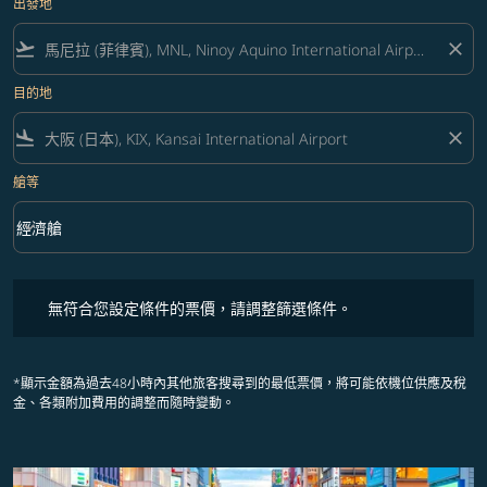
出發地
flight_takeoff
close
目的地
flight_land
close
艙等
keyboard_arrow_down
經濟艙
艙等 option 經濟艙 Selected
無符合您設定條件的票價，請調整篩選條件。
無符合您設定條件的票價，請調整篩選條件。
*顯示金額為過去48小時內其他旅客搜尋到的最低票價，將可能依機位供應及稅
金、各類附加費用的調整而隨時變動。