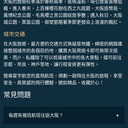
大阪的旅遊旺季落於春秋兩季，氣候溫和，吸引旅客賞櫻追
楓。進入春天，上百棵櫻花樹在西之丸庭園、大阪造幣局、
萬博紀念公園、毛馬櫻之宮公園綻放爭艷；邁入秋日，大阪
城公園、箕面公園、御堂筋隨著季節更替染上浪漫的楓紅。
城市交通
在大阪旅遊，最方便的交通方式無疑是地鐵，綿密的網路連
接整個城市的各個目的地，購買大阪周遊卡即可無限次搭
乘，而JR、私鐵除了可以抵達城市中的各大景點，還可前往
京都、奈良、神戶等地，讓行程安排更有彈性。
搜尋星宇航空的直飛航班，規劃一趟飛往大阪的旅程，享受
安全、高質感的飛行體驗，猶如精品，收藏於心！
常見問題
最低票價
COSMILE會員
每週有幾班航班往返大阪？