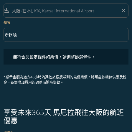
flight_land
close
艙等
keyboard_arrow_down
商務艙
艙等 option 商務艙 Selected
無符合您設定條件的票價，請調整篩選條件。
無符合您設定條件的票價，請調整篩選條件。
*顯示金額為過去48小時內其他旅客搜尋到的最低票價，將可能依機位供應及稅
金、各類附加費用的調整而隨時變動。
享受未來365天 馬尼拉飛往大阪的航班
優惠