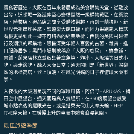
續寫著歷史，大阪在百年來發展成為美食購物天堂，從難波
出發，道頓堀一路延伸至心齋橋儼然一級購物戰區，在藥妝
店、時裝店、禮品店之間享受購物樂趣，再到一蘭拉麵、新
世界元祖串炸達摩、蟹道樂大飽口福，而固力果跑跑人標誌
看板更是到此一遊不可錯過的經典地標；西側的美國村是流
行及潮流的聚集地，販售深受年輕人喜愛的古著、雜貨、進
口服飾居多；黑門市場則被稱為「大阪的廚房」，鮮魚鋪、
肉鋪、蔬果店林立並販售著章魚燒、炸串、大阪燒等日式小
吃，邊走邊吃，融入大阪日常；通天閣則是「新世界」娛樂
區的地標高塔，登上頂端，在風光明媚的日子裡俯瞰大阪市
景。
入夜後的大阪則呈現不同的璀璨風情，阿倍野HARUKAS、梅
田空中展望台、通天閣是高人氣場所，在360度展望台感受
城市點亮後的耀眼光芒，或是搭乘天保山大摩天輪、HEP
FIVE摩天輪，在緩慢上升的車廂中體會浪漫氛圍。
最佳旅遊季節