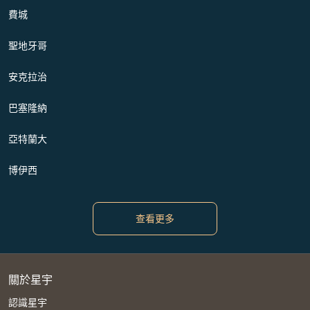
費城
聖地牙哥
安克拉治
巴塞隆納
亞特蘭大
博伊西
查看更多
關於星宇
認識星宇