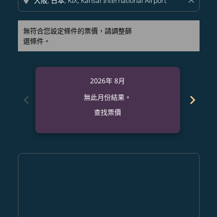
location_on
close
無符合您設定條件的票價，請調整篩
選條件。
2026年 8月
chevron_left
chevron_right
無此月份結果。
查找票價
Displaying fares for 八月-2026
MNL–KIX: cmp-view-offers-disclaimer. 查找票價
MNL–KIX: cmp-view-offers-disclaimer. 查找票價
MNL–KIX: cmp-view-offers-disclaimer. 查
MNL–KIX: cmp-view-offers-disclaimer
MNL–KIX: cmp-view-offers-discla
MNL–KIX: cmp-view-offers-di
MNL–KIX: cmp-view-offer
MNL–KIX: cmp-view-of
MNL–KIX: cmp-vie
MNL–KIX: cmp
MNL–KIX:
MNL–K
M