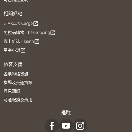
相關網站
STARLUX Cargo
open_in_new
免稅品購物 - béshopping
open_in_new
機上雜誌 - kiânn
open_in_new
星宇小舖
open_in_new
旅客支援
各地聯絡資訊
機場及交通資訊
意見回饋
可選服務及費用
追蹤