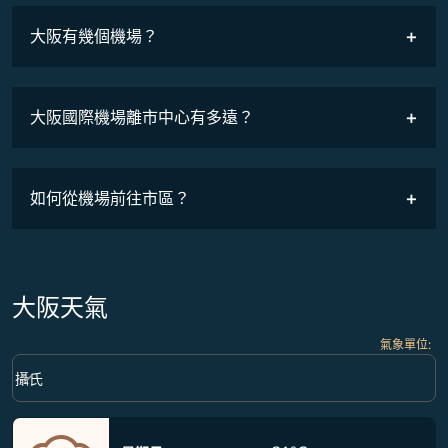
班機時刻表
大阪有幾個機場？
大阪國際機場離市中心有多遠？
如何從機場前往市區？
大阪天氣
氣象單位
:
Weather unit option 攝氏 Selected
keyboard_arrow_down
攝氏