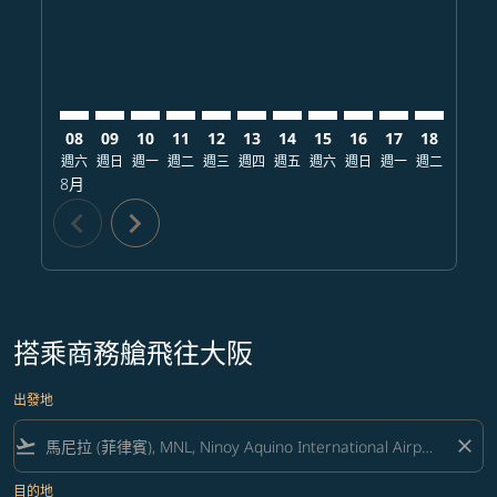
08
09
10
11
12
13
14
15
16
17
18
19
週六
週日
週一
週二
週三
週四
週五
週六
週日
週一
週二
週三
8月
chevron_left
chevron_right
搭乘商務艙飛往大阪
出發地
flight_takeoff
close
目的地