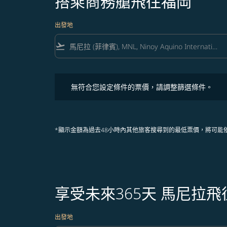
搭乘商務艙飛往福岡
出發地
flight_takeoff
無符合您設定條件的票價，請調整篩選條件。
無符合您設定條件的票價，請調整篩選條件。
*顯示金額為過去48小時內其他旅客搜尋到的最低票價，將可能
享受未來365天 馬尼拉
出發地