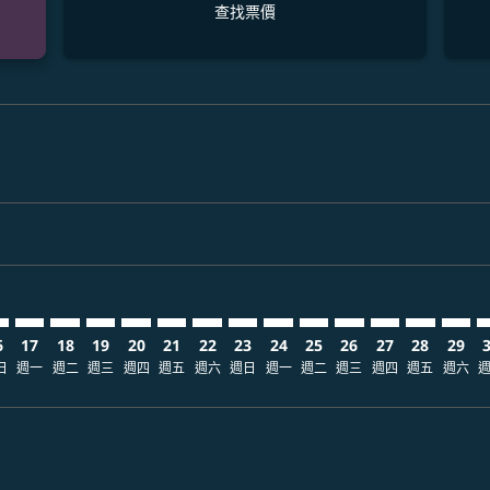
查找票價
claimer. 查找票價
-disclaimer. 查找票價
ers-disclaimer. 查找票價
-offers-disclaimer. 查找票價
view-offers-disclaimer. 查找票價
cmp-view-offers-disclaimer. 查找票價
K: cmp-view-offers-disclaimer. 查找票價
L–FUK: cmp-view-offers-disclaimer. 查找票價
MNL–FUK: cmp-view-offers-disclaimer. 查找票價
MNL–FUK: cmp-view-offers-disclaimer. 查找票價
MNL–FUK: cmp-view-offers-disclaimer. 查找票價
MNL–FUK: cmp-view-offers-disclaimer. 查
MNL–FUK: cmp-view-offers-disclaimer
MNL–FUK: cmp-view-offers-discla
MNL–FUK: cmp-view-offers-di
MNL–FUK: cmp-view-offer
MNL–FUK: cmp-view-of
MNL–FUK: cmp-vie
MNL–FUK: cmp
MNL–FUK:
MNL–F
M
6
17
18
19
20
21
22
23
24
25
26
27
28
29
日
週一
週二
週三
週四
週五
週六
週日
週一
週二
週三
週四
週五
週六