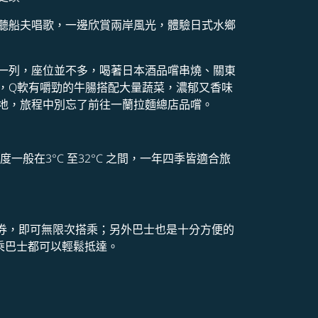
聽船夫唱歌，一邊欣賞兩岸風光，體驗日式水鄉
一列，座位並不多，喝著日本酒品嚐串燒、關東
，Q軟有嚼勁的牛腸搭配大量蔬菜，濃郁又香味
地，旅程中別忘了前往一蘭拉麵總店品嚐。
在3°C 至32°C 之間，一年四季皆適合旅
券，即可無限次搭乘；另外巴士也是十分方便的
乘巴士都可以輕鬆抵達。