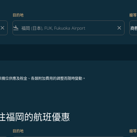
目的地
艙等
close
flight_land
close
keyboard_arrow_down
商
艙等 
依機位供應及稅金、各類附加費用的調整而隨時變動。
飛往福岡的航班優惠
目的地
艙等