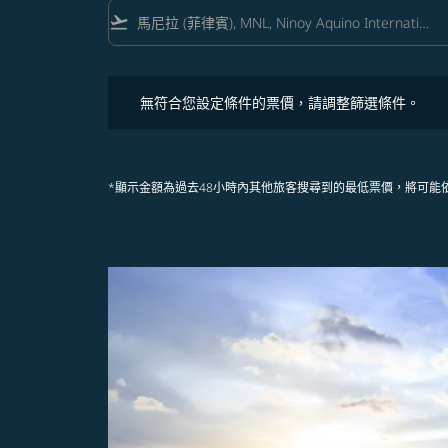
flight_takeoff
無符合您設定條件的票價，請調整篩選條件。
無符合您設定條件的票價，請調整篩選條件。
*顯示金額為過去48小時內其他旅客搜尋到的最低票價，將可能