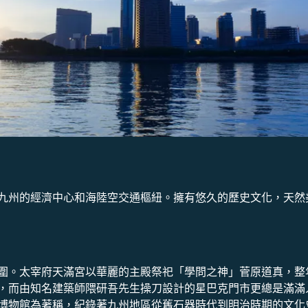
九州的經濟中心和海陸空交通樞紐。擁有悠久的歷史文化，天然
圍。太宰府天滿宮以華麗的主殿祭祀「學問之神」菅原道真，整
，而由知名建築師隈研吾先生操刀設計的星巴克門市更總是滿滿
博物館為著稱，紀錄著九州地區從舊石器時代到明治時期的文化