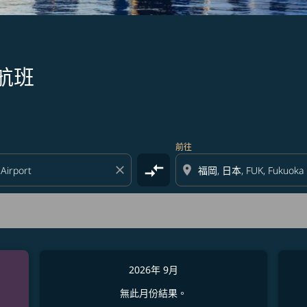
航班
前往
compare_arrows
close
location_on
2026年 9月
無此月份結果。