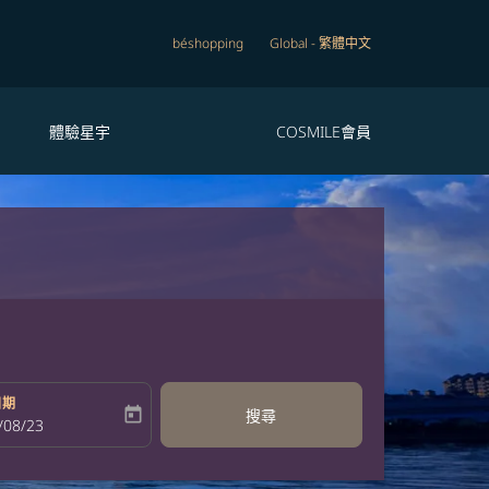
béshopping
Global
-
繁體中文
體驗星宇
COSMILE會員
日期
today
搜尋
bel
oking-return-date-aria-label
/08/23