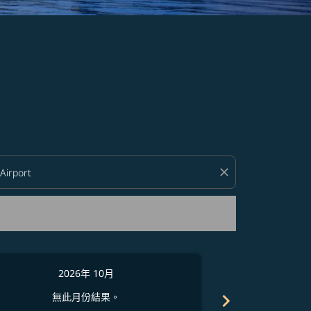
close
2026年 10月
2
chevron_right
無此月份結果。
無