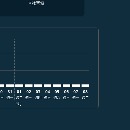
查找票價
找票價
. 查找票價
imer. 查找票價
sclaimer. 查找票價
s-disclaimer. 查找票價
fers-disclaimer. 查找票價
w-offers-disclaimer. 查找票價
-view-offers-disclaimer. 查找票價
 cmp-view-offers-disclaimer. 查找票價
UK: cmp-view-offers-disclaimer. 查找票價
NL–FUK: cmp-view-offers-disclaimer. 查找票價
MNL–FUK: cmp-view-offers-disclaimer. 查找票價
MNL–FUK: cmp-view-offers-disclaimer. 查找票價
MNL–FUK: cmp-view-offers-disclaimer. 查找票價
MNL–FUK: cmp-view-offers-disclaimer. 查
MNL–FUK: cmp-view-offers-disclaime
MNL–FUK: cmp-view-offers-discl
MNL–FUK: cmp-view-offers-d
MNL–FUK: cmp-view-offer
MNL–FUK: cmp-view-o
30
31
01
02
03
04
05
06
07
08
週日
週一
週二
週三
週四
週五
週六
週日
週一
週二
9月