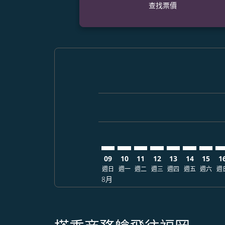
查找票價
Displaying fares for 八月-2026
MNL–FUK: cmp-view-offers-dis
MNL–FUK: cmp-view-offers
MNL–FUK: cmp-view-off
MNL–FUK: cmp-view
MNL–FUK: cmp-
MNL–FUK: 
MNL–FU
MN
09
10
11
12
13
14
15
1
週日
週一
週二
週三
週四
週五
週六
週
8月