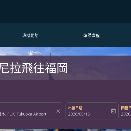
班機動態
準備啟程
尼拉飛往福岡
出發日期
回程
close
today
fc-booking-departure-date-aria-la
2026/08/16
fc-bo
2026