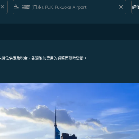
close
flight_land
close
keyboard_arrow_down
經
艙等 
依機位供應及稅金、各類附加費用的調整而隨時變動。