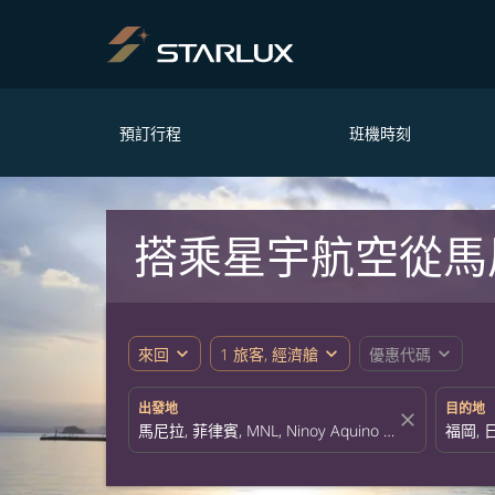
預訂行程
班機時刻
搭乘星宇航空從馬
expand_more
expand_more
expand_more
來回
1 旅客, 經濟艙
優惠代碼
出發地
目的地
close