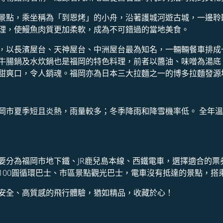
景點，乘坐稱為「到恩烤」的小舟，沿著護城河遊古城，一邊聆
理，使鰻魚肉質更加柔軟，成為不可錯過的當地美食。
，以長濱屋台、天神屋台、中洲屋台最為知名，一輛輛餐車排成
牛腸鍋及水炊鍋也是福岡的特色料理，前者以醬油、味噌為湯底
甜爽口，令人銷魂。福岡亦為日本三大拉麵之一的博多拉麵發源
市夏季短且炎熱，雨量較多；冬季降雨和降雪機率低。 全年溫度一般
要分為福岡市地下鐵、JR鹿兒島本線、西鐵電車，選擇適合的票
100圓循環巴士、市區景點觀光巴士，電車沒有抵達的景點，搭
安全、高質感的飛行體驗，猶如精品，收藏於心！