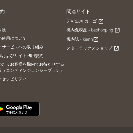
約
関連サイト
STARLUX カーゴ
open_in_new
保護
機内免税品 - béshopping
open_in_new
の使用について
機内誌 - kiânn
open_in_new
ーサービスへの取り組み
スターラックスショップ
open_in_new
権およびサイト利用規約
わたりお客様を機内でお待たせする
策（コンティンジェンシープラン）
クセシビリティ