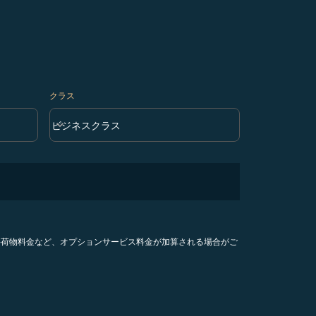
クラス
keyboard_arrow_down
ビジネスクラス
クラス option ビジネスクラス Selected
手荷物料金など、オプションサービス料金が加算される場合がご