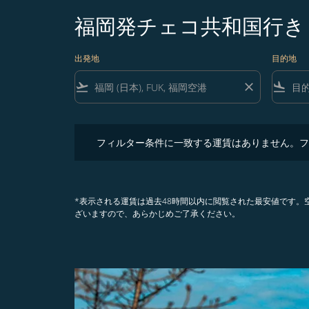
福岡発チェコ共和国行き
出発地
目的地
flight_takeoff
close
flight_land
フィルター条件に一致する運賃はありません。フィル
フィルター条件に一致する運賃はありません。フ
*表示される運賃は過去48時間以内に閲覧された最安値です
ざいますので、あらかじめご了承ください。