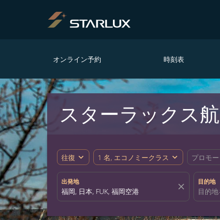
オンライン予約
時刻表
スターラックス航
expand_more
expand_more
往復
1 名, エコノミークラス
プロモー
出発地
目的地
close