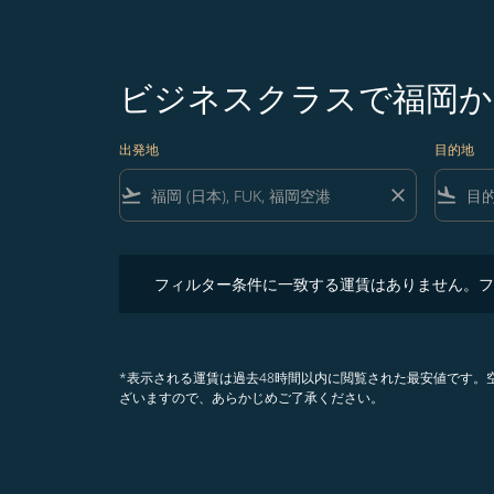
ビジネスクラスで福岡か
出発地
目的地
flight_takeoff
close
flight_land
フィルター条件に一致する運賃はありません。フィル
フィルター条件に一致する運賃はありません。フ
*表示される運賃は過去48時間以内に閲覧された最安値です
ざいますので、あらかじめご了承ください。