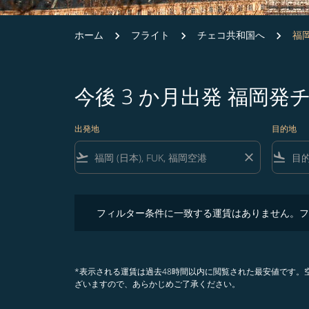
ホーム
フライト
チェコ共和国へ
福岡
今後 3 か月出発 福岡
出発地
目的地
flight_takeoff
close
flight_land
フィルター条件に一致する運賃はありません。フィル
フィルター条件に一致する運賃はありません。フ
*表示される運賃は過去48時間以内に閲覧された最安値です
ざいますので、あらかじめご了承ください。