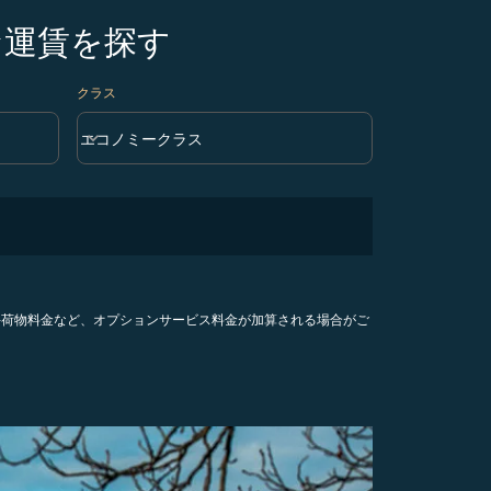
な運賃を探す
クラス
keyboard_arrow_down
エコノミークラス
クラス option エコノミークラス Selected
手荷物料金など、オプションサービス料金が加算される場合がご