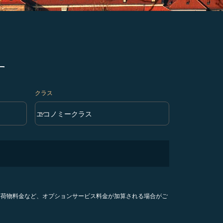
す
クラス
keyboard_arrow_down
エコノミークラス
クラス option エコノミークラス Selected
手荷物料金など、オプションサービス料金が加算される場合がご