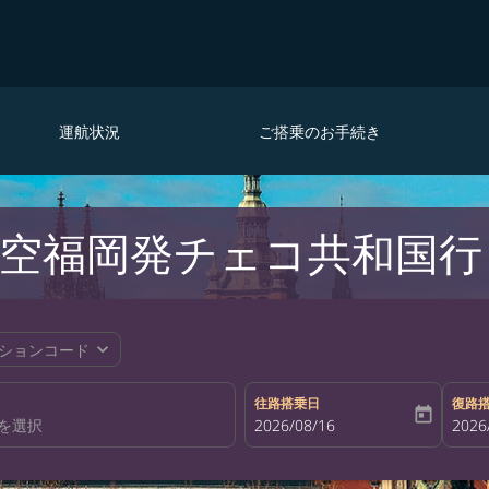
運航状況
ご搭乗のお手続き
空福岡発チェコ共和国行
expand_more
ションコード
往路搭乗日
復路
today
fc-booking-departure-date-aria-la
2026/08/16
fc-bo
2026