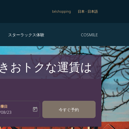
béshopping
日本
-
日本語
スターラックス体験
COSMILE
きおトクな運賃は
搭乗日
today
今すぐ予約
bel
oking-return-date-aria-label
/08/23