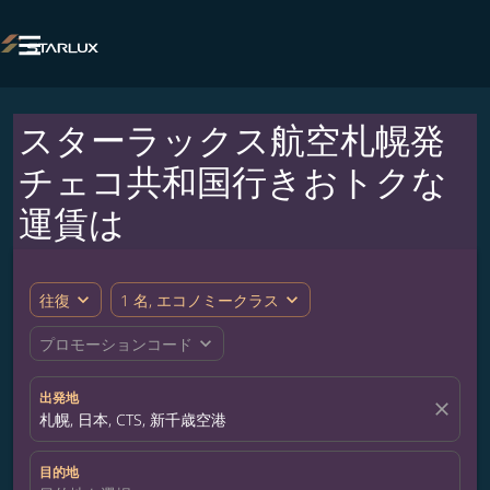

スターラックス航空札幌発
チェコ共和国行きおトクな
運賃は
expand_more
expand_more
往復
1 名, エコノミークラス
expand_more
プロモーションコード
出発地
close
札幌, 日本, CTS, 新千歳空港
目的地