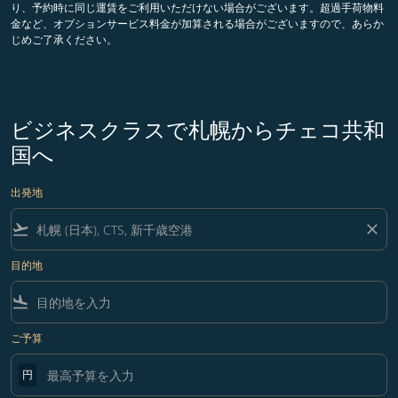
り、予約時に同じ運賃をご利用いただけない場合がございます。超過手荷物料
金など、オプションサービス料金が加算される場合がございますので、あらか
じめご了承ください。
ビジネスクラスで札幌からチェコ共和
国へ
出発地
flight_takeoff
close
目的地
flight_land
ご予算
円