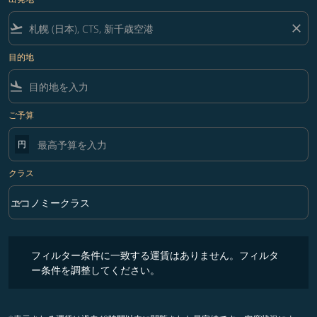
flight_takeoff
close
目的地
flight_land
ご予算
円
クラス
keyboard_arrow_down
エコノミークラス
クラス option エコノミークラス Selected
フィルター条件に一致する運賃はありません。フィルター条件を調整
フィルター条件に一致する運賃はありません。フィルタ
ー条件を調整してください。