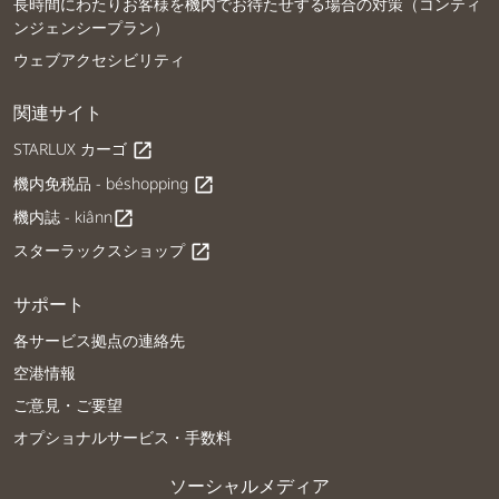
長時間にわたりお客様を機内でお待たせする場合の対策（コンティ
ンジェンシープラン）
ウェブアクセシビリティ
関連サイト
STARLUX カーゴ
open_in_new
機内免税品 - béshopping
open_in_new
機内誌 - kiânn
open_in_new
スターラックスショップ
open_in_new
サポート
各サービス拠点の連絡先
空港情報
ご意見・ご要望
オプショナルサービス・手数料
ソーシャルメディア