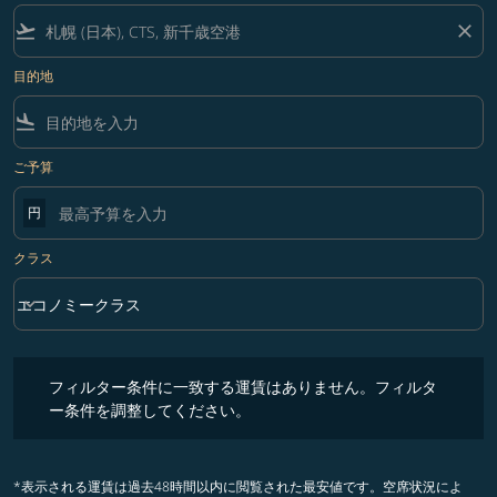
flight_takeoff
close
目的地
flight_land
ご予算
円
クラス
keyboard_arrow_down
エコノミークラス
クラス option エコノミークラス Selected
フィルター条件に一致する運賃はありません。フィルター条件を調整
フィルター条件に一致する運賃はありません。フィルタ
ー条件を調整してください。
*表示される運賃は過去48時間以内に閲覧された最安値です。空席状況によ