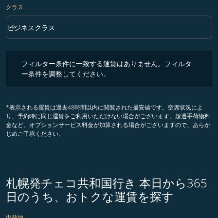
クラス
keyboard_arrow_down
ビジネスクラス
クラス option ビジネスクラス Selected
フィルター条件に一致する運賃はありません。フィルター条件を調整
フィルター条件に一致する運賃はありません。フィルタ
ー条件を調整してください。
*表示される運賃は過去48時間以内に閲覧された最安値です。空席状況によ
り、予約時に同じ運賃をご利用いただけない場合がございます。超過手荷物料
金など、オプションサービス料金が加算される場合がございますので、あらか
じめご了承ください。
札幌発チェコ共和国行き 本日から365
日のうち、おトクな運賃を探す
出発地