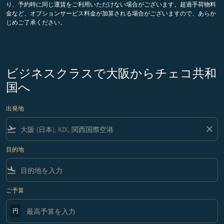
り、予約時に同じ運賃をご利用いただけない場合がございます。超過手荷物料
金など、オプションサービス料金が加算される場合がございますので、あらか
じめご了承ください。
ビジネスクラスで大阪からチェコ共和
国へ
出発地
flight_takeoff
close
目的地
flight_land
ご予算
円