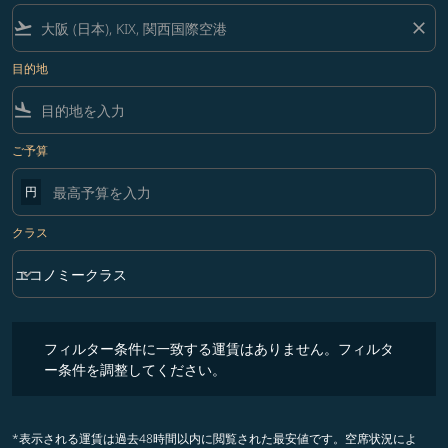
flight_takeoff
close
目的地
flight_land
ご予算
円
クラス
keyboard_arrow_down
エコノミークラス
クラス option エコノミークラス Selected
フィルター条件に一致する運賃はありません。フィルター条件を調整
フィルター条件に一致する運賃はありません。フィルタ
ー条件を調整してください。
*表示される運賃は過去48時間以内に閲覧された最安値です。空席状況によ