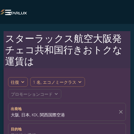

スターラックス航空大阪発
チェコ共和国行きおトクな
運賃は
expand_more
expand_more
往復
1 名, エコノミークラス
expand_more
プロモーションコード
出発地
close
大阪, 日本, KIX, 関西国際空港
目的地