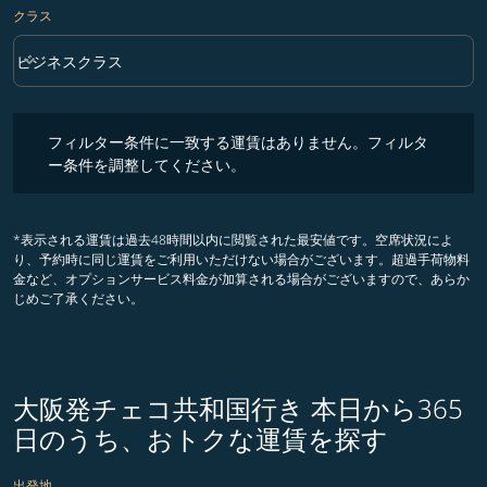
クラス
keyboard_arrow_down
ビジネスクラス
クラス option ビジネスクラス Selected
フィルター条件に一致する運賃はありません。フィルター条件を調整
フィルター条件に一致する運賃はありません。フィルタ
ー条件を調整してください。
*表示される運賃は過去48時間以内に閲覧された最安値です。空席状況によ
り、予約時に同じ運賃をご利用いただけない場合がございます。超過手荷物料
金など、オプションサービス料金が加算される場合がございますので、あらか
じめご了承ください。
大阪発チェコ共和国行き 本日から365
日のうち、おトクな運賃を探す
出発地