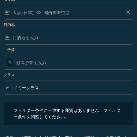
flight_takeoff
close
目的地
flight_land
ご予算
円
クラス
keyboard_arrow_down
エコノミークラス
クラス option エコノミークラス Selected
フィルター条件に一致する運賃はありません。フィルター条件を調整
フィルター条件に一致する運賃はありません。フィルタ
ー条件を調整してください。