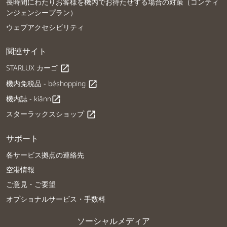
長時間にわたりお客様を機内でお待たせする場合の対策（コンティ
ンジェンシープラン）
ウェブアクセシビリティ
関連サイト
STARLUX カーゴ
open_in_new
機内免税品 - béshopping
open_in_new
機内誌 - kiânn
open_in_new
スターラックスショップ
open_in_new
サポート
各サービス拠点の連絡先
空港情報
ご意見・ご要望
オプショナルサービス・手数料
ソーシャルメディア