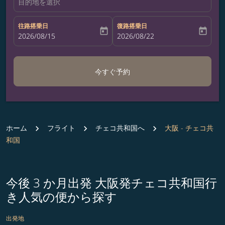
目的地を選択
往路搭乗日
復路搭乗日
today
today
fc-booking-departure-date-aria-label
2026/08/15
fc-booking-return-date-aria-label
2026/08/22
今すぐ予約
ホーム
フライト
チェコ共和国へ
大阪 - チェコ共
和国
今後 3 か月出発 大阪発チェコ共和国行
き人気の便から探す
出発地