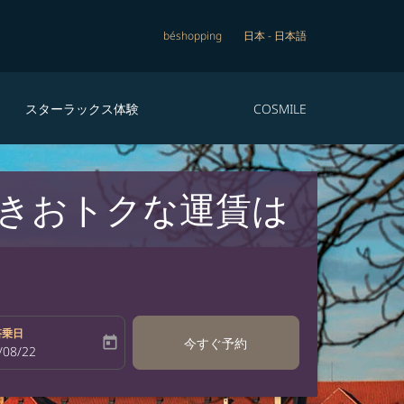
béshopping
日本
-
日本語
スターラックス体験
COSMILE
きおトクな運賃は
搭乗日
today
今すぐ予約
bel
oking-return-date-aria-label
/08/22