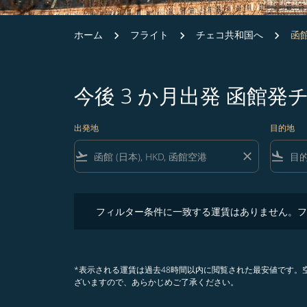
ホーム
フライト
チェコ共和国へ
函館
今後 3 か月出発 函館
出発地
目的地
flight_takeoff
close
flight_land
フィルター条件に一致する運賃はありません。フィル
フィルター条件に一致する運賃はありません。フ
*表示される運賃は過去48時間以内に閲覧された最安値です
ざいますので、あらかじめご了承ください。