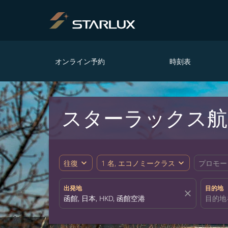
オンライン予約
時刻表
スターラックス航
expand_more
expand_more
往復
1 名, エコノミークラス
プロモー
出発地
目的地
close