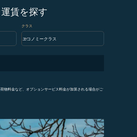
な運賃を探す
クラス
keyboard_arrow_down
エコノミークラス
クラス option エコノミークラス Selected
手荷物料金など、オプションサービス料金が加算される場合がご