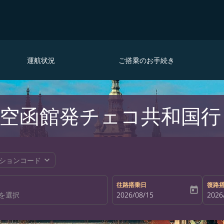
運航状況
ご搭乗のお手続き
空函館発チェコ共和国行
expand_more
ションコード
往路搭乗日
復路
today
fc-booking-departure-date-aria-la
2026/08/15
fc-bo
2026