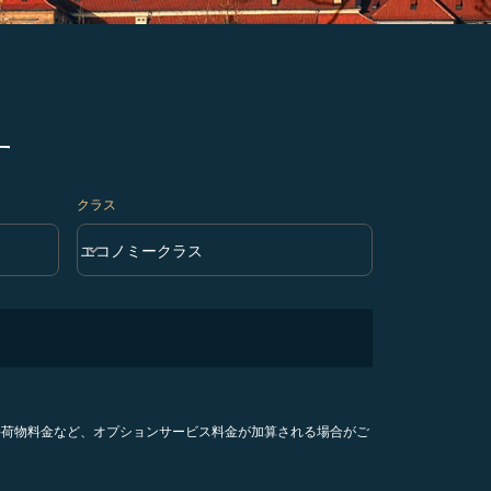
す
クラス
keyboard_arrow_down
エコノミークラス
クラス option エコノミークラス Selected
手荷物料金など、オプションサービス料金が加算される場合がご