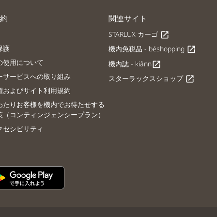
約
関連サイト
STARLUX カーゴ
open_in_new
保護
機内免税品 - béshopping
open_in_new
の使用について
機内誌 - kiânn
open_in_new
ーサービスへの取り組み
スターラックスショップ
open_in_new
権およびサイト利用規約
わたりお客様を機内でお待たせする
策（コンティンジェンシープラン）
クセシビリティ