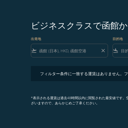
ビジネスクラスで函館か
出発地
目的地
flight_takeoff
close
flight_land
フィルター条件に一致する運賃はありません。フィル
フィルター条件に一致する運賃はありません。フ
*表示される運賃は過去48時間以内に閲覧された最安値です
ざいますので、あらかじめご了承ください。