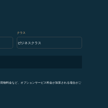
クラス
keyboard_arrow_down
ビジネスクラス
クラス option ビジネスクラス Selected
手荷物料金など、オプションサービス料金が加算される場合がご