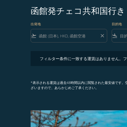
函館発チェコ共和国行き
出発地
目的地
flight_takeoff
close
flight_land
フィルター条件に一致する運賃はありません。フィル
フィルター条件に一致する運賃はありません。フ
*表示される運賃は過去48時間以内に閲覧された最安値です
ざいますので、あらかじめご了承ください。