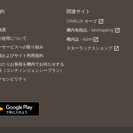
約
関連サイト
STARLUX カーゴ
open_in_new
保護
機内免税品 - béshopping
open_in_new
の使用について
機内誌 - kiânn
open_in_new
ーサービスへの取り組み
スターラックスショップ
open_in_new
権およびサイト利用規約
わたりお客様を機内でお待たせする
策（コンティンジェンシープラン）
クセシビリティ