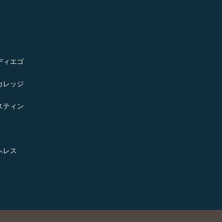
ディエゴ
カレッジ
スティン
ヘレス