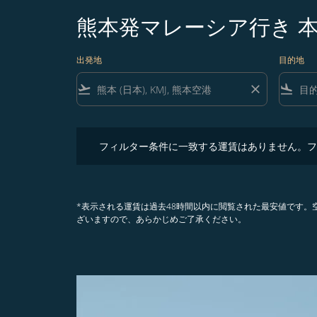
熊本発マレーシア行き 
出発地
目的地
flight_takeoff
close
flight_land
フィルター条件に一致する運賃はありません。フィル
フィルター条件に一致する運賃はありません。フ
*表示される運賃は過去48時間以内に閲覧された最安値です
ざいますので、あらかじめご了承ください。