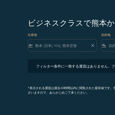
ビジネスクラスで熊本か
出発地
目的地
flight_takeoff
close
flight_land
フィルター条件に一致する運賃はありません。フィル
フィルター条件に一致する運賃はありません。フ
*表示される運賃は過去48時間以内に閲覧された最安値です
ざいますので、あらかじめご了承ください。