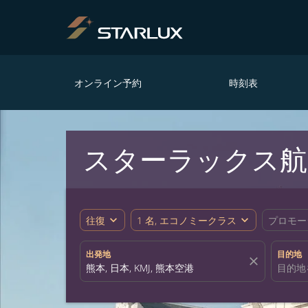
オンライン予約
時刻表
スターラックス航
expand_more
expand_more
往復
1 名, エコノミークラス
プロモー
出発地
目的地
close