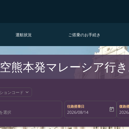
運航状況
ご搭乗のお手続き
空熊本発マレーシア行き
expand_more
ションコード
往路搭乗日
復路
today
fc-booking-departure-date-aria-la
2026/08/14
fc-bo
2026