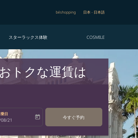
béshopping
日本
-
日本語
スターラックス体験
COSMILE
おトクな運賃は
搭乗日
today
今すぐ予約
bel
oking-return-date-aria-label
/08/21