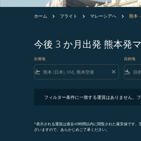
ホーム
フライト
マレーシアへ
熊本 
今後 3 か月出発 熊本
出発地
目的地
flight_takeoff
close
flight_land
フィルター条件に一致する運賃はありません。フィル
フィルター条件に一致する運賃はありません。フ
*表示される運賃は過去48時間以内に閲覧された最安値です
ざいますので、あらかじめご了承ください。