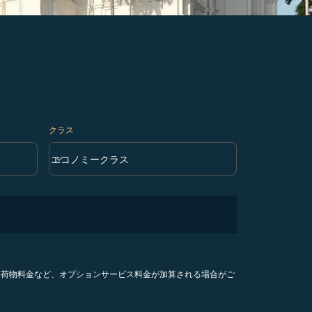
クラス
keyboard_arrow_down
エコノミークラス
クラス option エコノミークラス Selected
手荷物料金など、オプションサービス料金が加算される場合がご