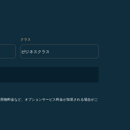
クラス
keyboard_arrow_down
ビジネスクラス
クラス option ビジネスクラス Selected
手荷物料金など、オプションサービス料金が加算される場合がご