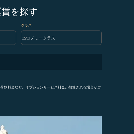
運賃を探す
クラス
keyboard_arrow_down
エコノミークラス
クラス option エコノミークラス Selected
手荷物料金など、オプションサービス料金が加算される場合がご