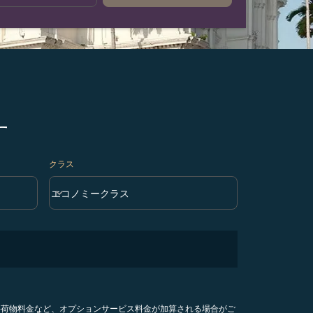
す
クラス
keyboard_arrow_down
エコノミークラス
クラス option エコノミークラス Selected
手荷物料金など、オプションサービス料金が加算される場合がご