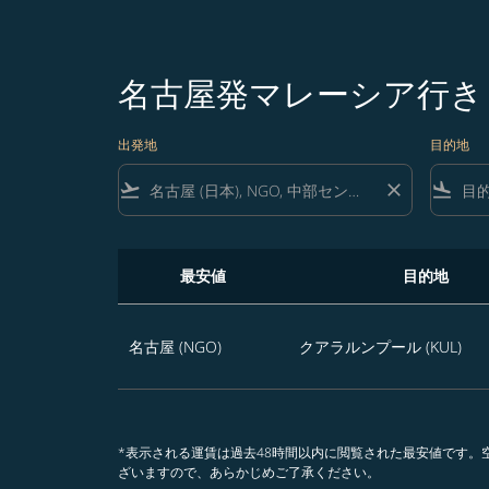
名古屋発マレーシア行き
出発地
目的地
flight_takeoff
close
flight_land
最安値
目的地
名古屋発マレーシア行き 本日から365日のう
名古屋 (NGO)
クアラルンプール (KUL)
*表示される運賃は過去48時間以内に閲覧された最安値です
ざいますので、あらかじめご了承ください。