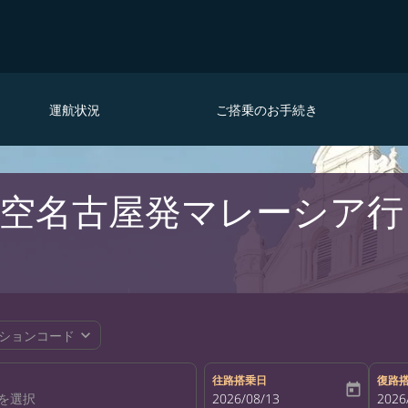
運航状況
ご搭乗のお手続き
空名古屋発マレーシア行
expand_more
ションコード
往路搭乗日
復路
today
fc-booking-departure-date-aria-la
2026/08/13
fc-bo
2026