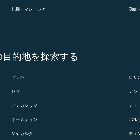
札幌 - マレーシア
函館 
の注目の目的地を探索する
プラハ
ロサ
セブ
アン
アンカレッジ
アト
オースティン
バル
ジャカルタ
チェ