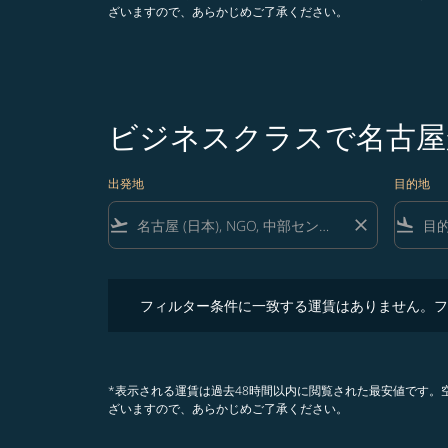
ざいますので、あらかじめご了承ください。
ビジネスクラスで名古屋
出発地
目的地
flight_takeoff
close
flight_land
フィルター条件に一致する運賃はありません。フィル
フィルター条件に一致する運賃はありません。フ
*表示される運賃は過去48時間以内に閲覧された最安値です
ざいますので、あらかじめご了承ください。