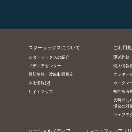
スターラックスについて
ご利用規
スターラックスの紹介
運送約款
メディアセンター
個人情報
最新情報・渡航制限規定
クッキー
採用情報
カスタマ
open_in_new
知的所有
サイトマップ
長時間に
場合の対
ウェブア
ソーシャルメディア
スマートフォンアプリ