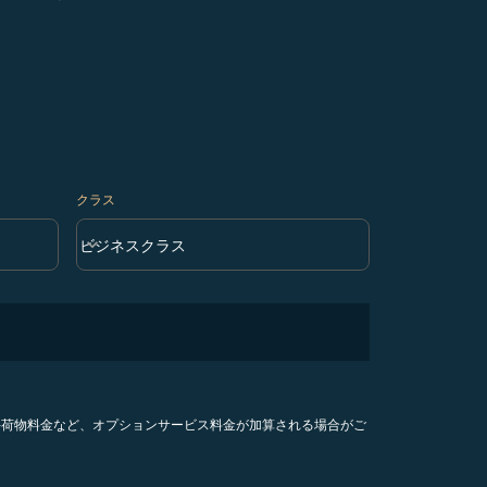
クラス
keyboard_arrow_down
ビジネスクラス
クラス option ビジネスクラス Selected
手荷物料金など、オプションサービス料金が加算される場合がご