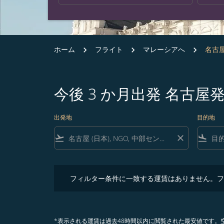
ホーム
フライト
マレーシアへ
名古屋
今後 3 か月出発 名古
出発地
目的地
flight_takeoff
close
flight_land
フィルター条件に一致する運賃はありません。フィル
フィルター条件に一致する運賃はありません。フ
*表示される運賃は過去48時間以内に閲覧された最安値です