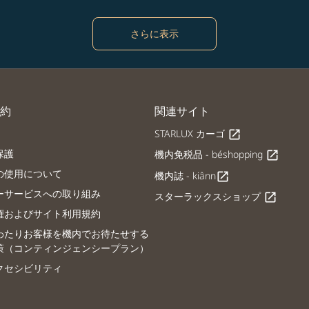
さらに表示
約
関連サイト
STARLUX カーゴ
open_in_new
保護
機内免税品 - béshopping
open_in_new
の使用について
機内誌 - kiânn
open_in_new
ーサービスへの取り組み
スターラックスショップ
open_in_new
権およびサイト利用規約
わたりお客様を機内でお待たせする
策（コンティンジェンシープラン）
クセシビリティ