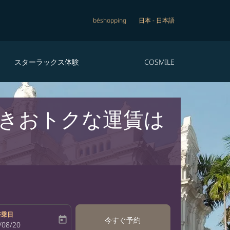
béshopping
日本
-
日本語
スターラックス体験
COSMILE
きおトクな運賃は
搭乗日
today
今すぐ予約
bel
oking-return-date-aria-label
/08/20