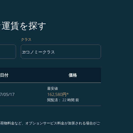
な運賃を探す
クラス
keyboard_arrow_down
エコノミークラス
クラス option エコノミークラス Selected
日付
価格
最安値
7/05/17
162,580円
*
閲覧済： 22 時間 前
手荷物料金など、オプションサービス料金が加算される場合がご