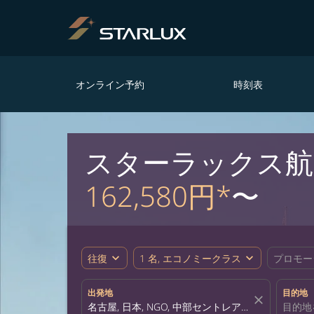
オンライン予約
時刻表
スターラックス航
162,580円*
〜
expand_more
expand_more
往復
1 名, エコノミークラス
プロモー
出発地
目的地
close