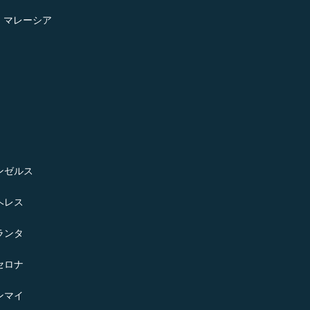
- マレーシア
ンゼルス
ヘレス
ランタ
セロナ
ンマイ