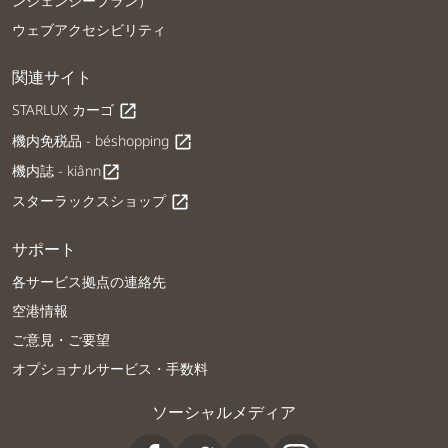
ンジェンシープラン）
ウェブアクセシビリティ
関連サイト
STARLUX カーゴ
open_in_new
機内免税品 - béshopping
open_in_new
機内誌 - kiânn
open_in_new
スターラックスショップ
open_in_new
サポート
各サービス拠点の連絡先
空港情報
ご意見・ご要望
オプショナルサービス・手数料
ソーシャルメディア