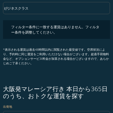
keyboard_arrow_down
ビジネスクラス
クラス option ビジネスクラス Selected
フィルター条件に一致する運賃はありません。フィルター条件を調整
フィルター条件に一致する運賃はありません。フィルタ
ー条件を調整してください。
*表示される運賃は過去48時間以内に閲覧された最安値です。空席状況によ
り、予約時に同じ運賃をご利用いただけない場合がございます。超過手荷物料
金など、オプションサービス料金が加算される場合がございますので、あらか
じめご了承ください。
大阪発マレーシア行き 本日から365日
のうち、おトクな運賃を探す
出発地