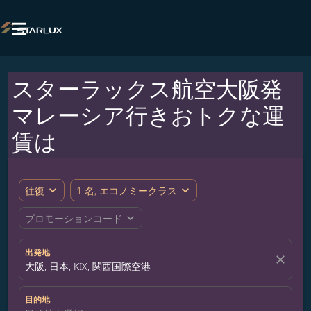

スターラックス航空大阪発
マレーシア行きおトクな運
賃は
expand_more
expand_more
往復
1 名, エコノミークラス
expand_more
プロモーションコード
出発地
close
大阪, 日本, KIX, 関西国際空港
目的地