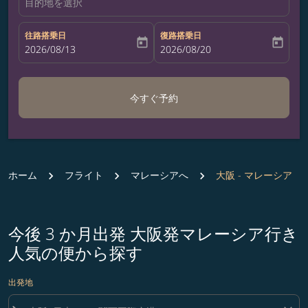
目的地を選択
往路搭乗日
復路搭乗日
today
today
fc-booking-departure-date-aria-label
2026/08/13
fc-booking-return-date-aria-label
2026/08/20
今すぐ予約
ホーム
フライト
マレーシアへ
大阪 - マレーシア
今後 3 か月出発 大阪発マレーシア行き
人気の便から探す
出発地