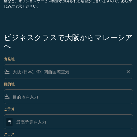
金など、オプションサービス料金が加算される場合がございますので、あらか
じめご了承ください。
ビジネスクラスで大阪からマレーシア
へ
出発地
flight_takeoff
close
目的地
flight_land
ご予算
円
クラス