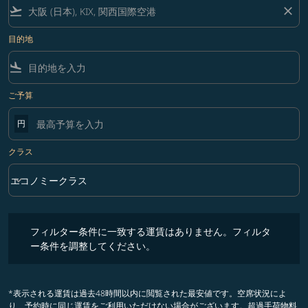
flight_takeoff
close
目的地
flight_land
ご予算
円
クラス
keyboard_arrow_down
エコノミークラス
クラス option エコノミークラス Selected
フィルター条件に一致する運賃はありません。フィルター条件を調整
フィルター条件に一致する運賃はありません。フィルタ
ー条件を調整してください。
*表示される運賃は過去48時間以内に閲覧された最安値です。空席状況によ
り、予約時に同じ運賃をご利用いただけない場合がございます。超過手荷物料