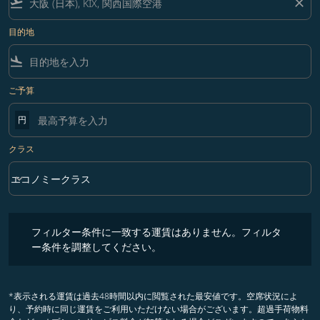
flight_takeoff
close
目的地
flight_land
ご予算
円
クラス
keyboard_arrow_down
エコノミークラス
クラス option エコノミークラス Selected
フィルター条件に一致する運賃はありません。フィルター条件を調整
フィルター条件に一致する運賃はありません。フィルタ
ー条件を調整してください。
*表示される運賃は過去48時間以内に閲覧された最安値です。空席状況によ
り、予約時に同じ運賃をご利用いただけない場合がございます。超過手荷物料