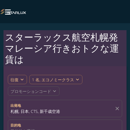

スターラックス航空札幌発
マレーシア行きおトクな運
賃は
expand_more
expand_more
往復
1 名, エコノミークラス
expand_more
プロモーションコード
出発地
close
札幌, 日本, CTS, 新千歳空港
目的地