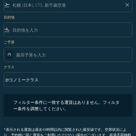
flight_takeoff
close
目的地
flight_land
ご予算
円
クラス
keyboard_arrow_down
エコノミークラス
クラス option エコノミークラス Selected
フィルター条件に一致する運賃はありません。フィルター条件を調整
フィルター条件に一致する運賃はありません。フィルタ
ー条件を調整してください。
*表示される運賃は過去48時間以内に閲覧された最安値です。空席状況によ
り、予約時に同じ運賃をご利用いただけない場合がございます。超過手荷物料