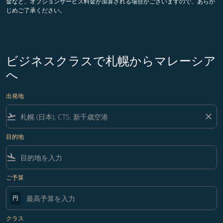
金など、オプションサービス料金が加算される場合がございますので、あらか
じめご了承ください。
ビジネスクラスで札幌からマレーシア
へ
出発地
flight_takeoff
close
目的地
flight_land
ご予算
円
クラス