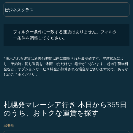
keyboard_arrow_down
ビジネスクラス
クラス option ビジネスクラス Selected
フィルター条件に一致する運賃はありません。フィルター条件を調整
フィルター条件に一致する運賃はありません。フィルタ
ー条件を調整してください。
*表示される運賃は過去48時間以内に閲覧された最安値です。空席状況によ
り、予約時に同じ運賃をご利用いただけない場合がございます。超過手荷物料
金など、オプションサービス料金が加算される場合がございますので、あらか
じめご了承ください。
札幌発マレーシア行き 本日から365日
のうち、おトクな運賃を探す
出発地