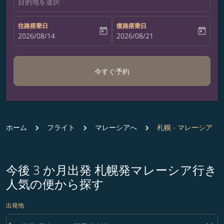
目的地を選択
往路搭乗日
復路搭乗日
today
today
fc-booking-departure-date-aria-label
2026/08/14
fc-booking-return-date-aria-label
2026/08/21
今すぐ予約
ホーム
フライト
マレーシアへ
札幌 - マレーシア
今後 3 か月出発 札幌発マレーシア行き
人気の便から探す
出発地