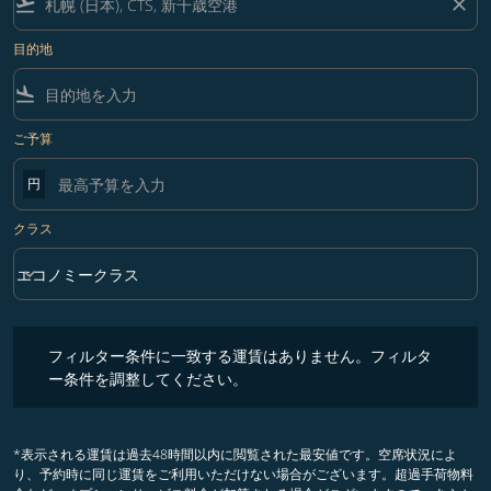
flight_takeoff
close
目的地
flight_land
ご予算
円
クラス
keyboard_arrow_down
エコノミークラス
クラス option エコノミークラス Selected
フィルター条件に一致する運賃はありません。フィルター条件を調整
フィルター条件に一致する運賃はありません。フィルタ
ー条件を調整してください。
*表示される運賃は過去48時間以内に閲覧された最安値です。空席状況によ
り、予約時に同じ運賃をご利用いただけない場合がございます。超過手荷物料