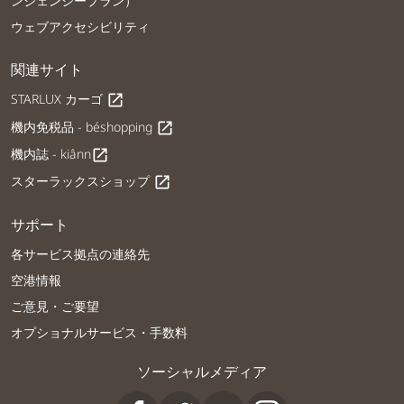
ンジェンシープラン）
ウェブアクセシビリティ
関連サイト
STARLUX カーゴ
open_in_new
機内免税品 - béshopping
open_in_new
機内誌 - kiânn
open_in_new
スターラックスショップ
open_in_new
サポート
各サービス拠点の連絡先
空港情報
ご意見・ご要望
オプショナルサービス・手数料
ソーシャルメディア