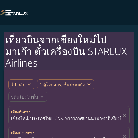

เที่ยวบินจากเชียงใหม่ไป
มาเก๊า ตั๋วเครื่องบิน STARLUX
Airlines
expand_more
expand_more
ไป-กลับ
1 ผู้โดยสาร, ชั้นประหยัด
expand_more
รหัสโปรโมชั่น
เมืองต้นทาง
close
เชียงใหม่, ประเทศไทย, CNX, ท่าอากาศยานนานาชาติเชียงใหม่
เมืองปลายทาง
close