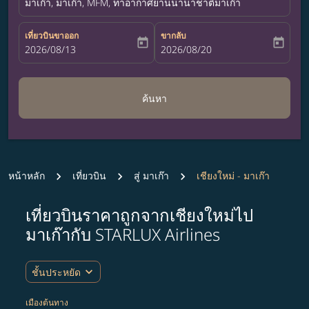
มาเก๊า, มาเก๊า, MFM, ท่าอากาศยานนานาชาติมาเก๊า
เที่ยวบินขาออก
ขากลับ
today
today
fc-booking-departure-date-aria-label
2026/08/13
fc-booking-return-date-aria-label
2026/08/20
ค้นหา
หน้าหลัก
เที่ยวบิน
สู่ มาเก๊า
เชียงใหม่ - มาเก๊า
เที่ยวบินราคาถูกจากเชียงใหม่ไป
ลองอัปเดตเส้นทางของคุณ (ต้นทางและ/หรือปลายทาง) หรือเลื
มาเก๊ากับ STARLUX Airlines
expand_more
ชั้นประหยัด
เมืองต้นทาง