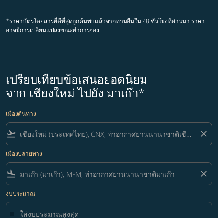
*ราคาบัตรโดยสารที่ดีที่สุดถูกค้นพบแล้วจากท่านอื่นใน 48 ชั่วโมงที่ผ่านมา ราคา
อาจมีการเปลี่ยนแปลงขณะทำการจอง
เปรียบเทียบข้อเสนอยอดนิยม
จาก เชียงใหม่ ไปยัง มาเก๊า*
เมืองต้นทาง
flight_takeoff
close
เมืองปลายทาง
flight_land
close
งบประมาณ