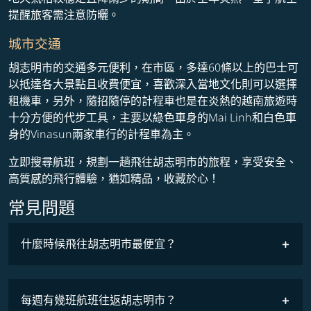
提醒旅客需注意防曬。
城市交通
胡志明市的交通多元便利，在市區，多達60條以上的巴士可
以抵達各大景點且收費便宜，喜歡深入當地文化則可以選擇
租機車，另外，隨招隨停的計程車也是在炎熱的越南旅遊時
十分方便的代步工具，主要以綠色車身的Mai Linh和白色車
身的Vinasun兩家車行的計程車為主。
立即搜尋航班，規劃一趟飛往胡志明市的旅程，享受安全、
高質感的飛行體驗，猶如精品，收藏於心！
常見問題
什麼時候飛往胡志明市最便宜？
最低票價
COSMILE會員
每週有幾班航班往返胡志明市？