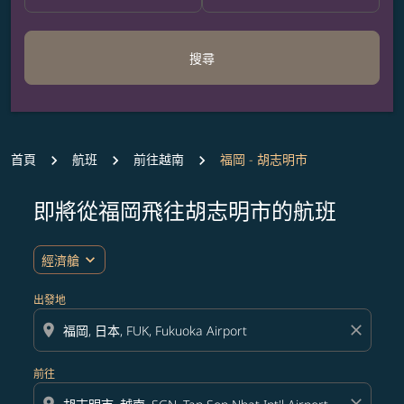
搜尋
首頁
航班
前往越南
福岡 - 胡志明市
即將從福岡飛往胡志明市的航班
無符合您設定條件的票價，請調整篩選條件。
expand_more
經濟艙
出發地
location_on
close
前往