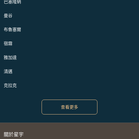
巴塞隆納
曼谷
布魯塞爾
宿霧
雅加達
清邁
克拉克
查看更多
關於星宇