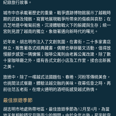
紀錄旅行故事。
城市中亦承載著歷史的重量，戰爭遺跡博物館展示了越戰時
期的武器及殘骸，寫實地展現戰爭所帶來的傷痕與哀愁；在
古芝地道中匍匐前進，沉浸體驗戰火下的躲藏與生存；統一
宮則見證了越南的獨立，象徵著邁向新時代的曙光。
近年來，胡志明市注入了文創氛圍，在書街，二十多家書店
林立，販售著各式經典藏書，偶爾也舉辦藝文活動，值得放
慢腳步感受一隅慵懶；咖啡公寓則由老舊公寓改建，除了數
十家咖啡廳之外，還有各式文創小店及工作室，揉合出新舊
之美。
旅途中，除了一嚐越式法國麵包、春捲、河粉等傳統美食，
也挑間法式餐廳，體驗法越交融的美味。夜幕低垂之時，再
前往范五老街，在燈火通明的酒吧街感受越式熱情。
最佳旅遊季節
胡志明市地處熱帶地區，最佳旅遊季節為12月至4月，為當
地天氣相較穩定且降雨少的期間。由於全年炎熱，星宇航空