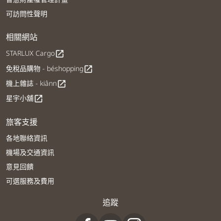
可訪問性聲明
相關網站
STARLUX Cargo
open_in_new
免稅品購物 - béshopping
open_in_new
機上雜誌 - kiânn
open_in_new
星宇小舖
open_in_new
旅客支援
各地聯絡資訊
機場及交通資訊
意見回饋
可選服務及費用
追蹤