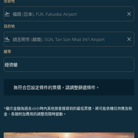
出發地
flight_takeoff
close
目的地
flight_land
close
艙等
keyboard_arrow_down
經濟艙
艙等 option 經濟艙 Selected
無符合您設定條件的票價，請調整篩選條件。
無符合您設定條件的票價，請調整篩選條件。
*顯示金額為過去48小時內其他旅客搜尋到的最低票價，將可能依機位供應及稅
金、各類附加費用的調整而隨時變動。