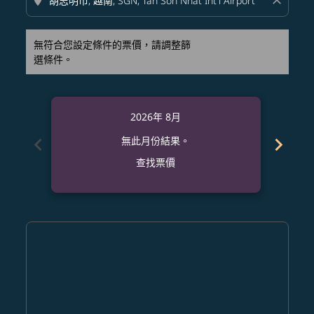
location_on
close
無符合您設定條件的票價，請調整篩
選條件。
2026年 8月
chevron_left
chevron_right
無此月份結果。
查找票價
Displaying fares for 八月-2026
FUK–SGN: cmp-view-offers-disclaimer. 查找票價
FUK–SGN: cmp-view-offers-disclaimer. 查找票價
FUK–SGN: cmp-view-offers-disclaimer. 查
FUK–SGN: cmp-view-offers-disclaime
FUK–SGN: cmp-view-offers-discla
FUK–SGN: cmp-view-offers-di
FUK–SGN: cmp-view-offer
FUK–SGN: cmp-view-o
FUK–SGN: cmp-vie
FUK–SGN: cmp
FUK–SGN:
FUK–S
F