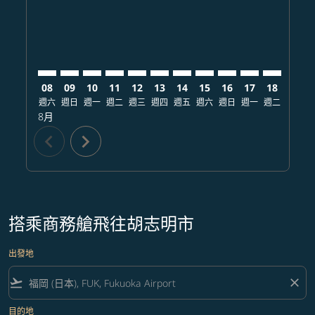
08
09
10
11
12
13
14
15
16
17
18
19
週六
週日
週一
週二
週三
週四
週五
週六
週日
週一
週二
週三
8月
chevron_left
chevron_right
搭乘商務艙飛往胡志明市
出發地
flight_takeoff
close
目的地