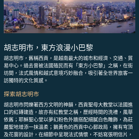
胡志明市，東方浪漫小巴黎
胡志明市，舊稱西貢，是越南最大的城市和經濟、交通、貿
易中心。過去曾被法國殖民而有「東方小巴黎」之稱，在街
坊間，法式風情和越式意境巧妙融合，吸引著全世界旅客一
訪獨特的文化質感。
探索胡志明市
胡志明市閃爍著西方文明的神韻，西貢聖母大教堂以法國進
口的紅磚建造，故亦有紅教堂之稱，歷經時間的洗禮，風華
依舊；耶穌聖心堂以夢幻粉色外牆搭配細膩白色雕飾，為莊
嚴聖地增添一抹溫柔；鵝黃色的西貢中心郵政局，擁有穹頂
及花窗的設計，在細節中呈現法式情懷，不妨寫張明信片，