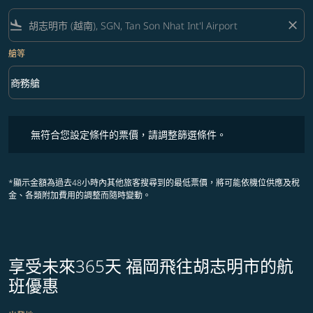
flight_land
close
艙等
keyboard_arrow_down
商務艙
艙等 option 商務艙 Selected
無符合您設定條件的票價，請調整篩選條件。
無符合您設定條件的票價，請調整篩選條件。
*顯示金額為過去48小時內其他旅客搜尋到的最低票價，將可能依機位供應及稅
金、各類附加費用的調整而隨時變動。
享受未來365天 福岡飛往胡志明市的航
班優惠