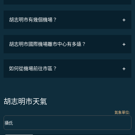
班機時刻表
胡志明市有幾個機場？
胡志明市國際機場離市中心有多遠？
如何從機場前往市區？
胡志明市天氣
氣象單位
:
Weather unit option 攝氏 Selected
keyboard_arrow_down
攝氏