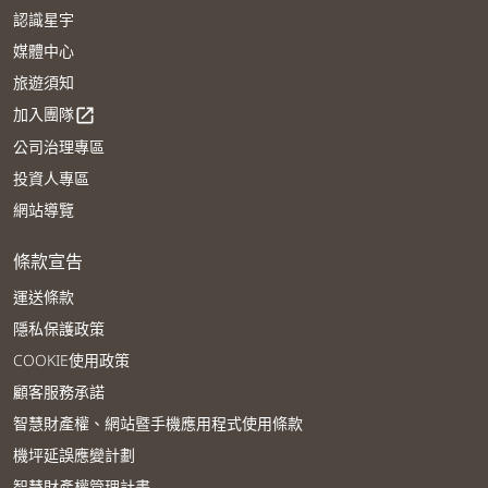
認識星宇
媒體中心
旅遊須知
加入團隊
open_in_new
公司治理專區
投資人專區
網站導覽
條款宣告
運送條款
隱私保護政策
COOKIE使用政策
顧客服務承諾
智慧財產權、網站暨手機應用程式使用條款
機坪延誤應變計劃
智慧財產權管理計畫