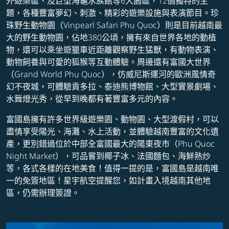
外遊樂區、及巨型海龜水族館等6大園區，12個獨特的主
題，各種豐富夢幻、刺激、精彩的遊樂設施與表演節目。珍
珠野生動物園（Vinpearl Safari Phu Quoc）則是目前越南最
大的野生動物園，佔地380公頃，擁有來自世界各地的動植
物，還可以乘坐遊獵車近距離觀察野生猛獸，有動物表演、
動物飼養與可愛的狐猴等互動體驗。周邊還有富國大世界
（Grand World Phu Quoc），仿威尼斯運河的歐洲風情奇
幻不夜城，可體驗貢多拉、泰迪熊博物館、大型實景劇場、
水舞燈光秀，從早到晚都有著豐富多元的內容。
富國島擁有許多世界級遊樂園、動物園、大型渡假村，可以
盡情享受陽光、海灘、水上活動，並體驗越南豐富的文化遺
產，更別錯過位於中部全富國最大的陽東夜市（Phu Quoc
Night Market），可品嘗到椰子冰、法國麵包、海鮮熱炒
等，各式各樣的在地美食！值得一提的是，富國島是越南唯
一的免簽地區！星宇航空提醒您，如計畫入境越南其他地
區，仍需辦理簽證。