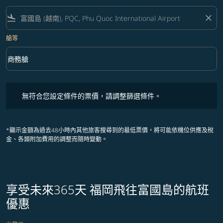
flight_land
close
艙等
keyboard_arrow_down
商務艙
艙等 option 商務艙 Selected
無符合您設定條件的票價，請調整篩選條件。
無符合您設定條件的票價，請調整篩選條件。
*顯示金額為過去48小時內其他旅客搜尋到的最低票價，將可能依機位供應及稅
金、各類附加費用的調整而隨時變動。
享受未來365天 福岡飛往富國島的航班
優惠