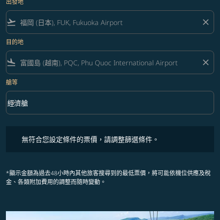
出發地
flight_takeoff
close
目的地
flight_land
close
艙等
keyboard_arrow_down
經濟艙
艙等 option 經濟艙 Selected
無符合您設定條件的票價，請調整篩選條件。
無符合您設定條件的票價，請調整篩選條件。
*顯示金額為過去48小時內其他旅客搜尋到的最低票價，將可能依機位供應及稅
金、各類附加費用的調整而隨時變動。