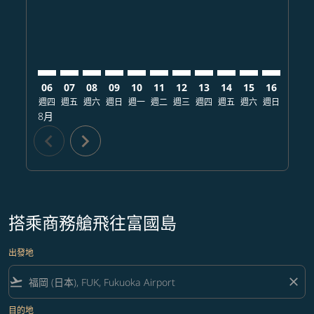
06
07
08
09
10
11
12
13
14
15
16
17
週四
週五
週六
週日
週一
週二
週三
週四
週五
週六
週日
週一
8月
chevron_left
chevron_right
搭乘商務艙飛往富國島
出發地
flight_takeoff
close
目的地