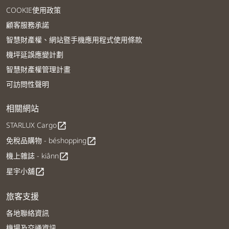
COOKIE使用政策
顧客服務承諾
智慧財產權、網站暨手機應用程式使用條款
機坪延誤應變計劃
智慧財產權管理計畫
可訪問性聲明
相關網站
STARLUX Cargo
open_in_new
免稅品購物 - béshopping
open_in_new
機上雜誌 - kiânn
open_in_new
星宇小舖
open_in_new
旅客支援
各地聯絡資訊
機場及交通資訊