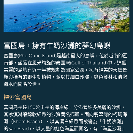
富國島，擁有牛奶沙灘的夢幻島嶼
富國島(Phu Quoc Island)是越南最大的島嶼，位於越南的西
南部，坐落在風光旖旎的泰國灣(Gulf of Thailand)中。這個
美麗的島嶼有近一半被規劃為國家公園，擁有絕美的天然景
觀與稀有的野生動植物，並以其細白沙灘、綠色叢林和清澈
海水而聞名於世。
探索富國島
富國島長達150公里長的海岸線，分佈著許多美麗的沙灘，
其冰淇淋般綿軟細緻的沙質聞名遐邇。面向翡翠灣的柯瑪海
灘（Khem Beach）、以其潔白細緻而被譽為「牛奶沙灘」
的Sao Beach、以大量的紅色海星而聞名，有「海星沙灘」