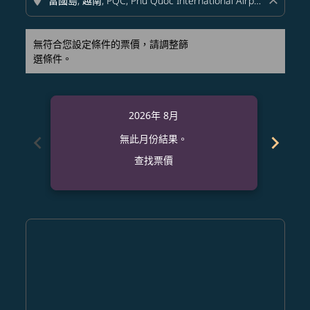
location_on
close
無符合您設定條件的票價，請調整篩
選條件。
2026年 8月
chevron_left
chevron_right
無此月份結果。
查找票價
Displaying fares for 八月-2026
FUK–PQC: cmp-view-offers-disclaimer. 查找票價
FUK–PQC: cmp-view-offers-disclaimer. 查找票價
FUK–PQC: cmp-view-offers-disclaimer. 查
FUK–PQC: cmp-view-offers-disclaime
FUK–PQC: cmp-view-offers-discla
FUK–PQC: cmp-view-offers-di
FUK–PQC: cmp-view-offer
FUK–PQC: cmp-view-o
FUK–PQC: cmp-vie
FUK–PQC: cmp
FUK–PQC:
FUK–P
F