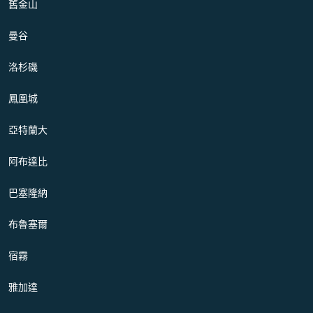
舊金山
曼谷
洛杉磯
鳳凰城
亞特蘭大
阿布達比
巴塞隆納
布魯塞爾
宿霧
雅加達