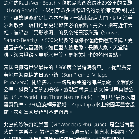
之稱的Rach Vem Beach。位於島嶼西邊長達20公里的長灘
（Long Beach），吸引了眾多國際知名的豪華海濱度假村進
駐，無邊際泳池是其基本配備。一踏出飯店大門，即可沿著
沙灘散步，落日絕景更是遊客必拍景點。另外，還有近年大
紅、被稱為「異形沙灘」的桑奈托日落海灘（Sunset
Sanato Beach），500公尺長的海灘不僅能看絕美夕陽，更
設置許多裝置藝術，如巨型人臉雕像、長腿大象、天堂階
梯、海景鞦韆、異形水母等，是網美打卡的熱門景點。
富國島擁有世界最長的「360度全景跨海纜車」，從起點有
著地中海風情的日落小鎮（Sun Premier Village
Primavera）開始搭乘，一路鳥瞰美麗的海岸景緻，全程約8
公里，搭乘時間約20分鐘，終點是香島上的太陽世界自然公
園（Sun World Hon Thom Nature Park），有世界最長木造
雲霄飛車、360度旋轉景觀塔、Aquatopia水上樂園等豐富設
施，來到富國島絕對不能錯過。
北島的珍珠奇幻樂園（VinWonders Phu Quoc）是全越南最
大的主題樂園， 被稱之為越南版迪士尼，擁有水上樂園、室