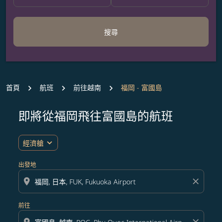
搜尋
首頁
航班
前往越南
福岡 - 富國島
即將從福岡飛往富國島的航班
無符合您設定條件的票價，請調整篩選條件。
expand_more
經濟艙
出發地
location_on
close
前往