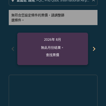
location_on
close
無符合您設定條件的票價，請調整篩
選條件。
2026年 8月
chevron_left
chevron_right
無此月份結果。
查找票價
Displaying fares for 八月-2026
NGO–PQC: cmp-view-offers-disclaimer. 查找票價
NGO–PQC: cmp-view-offers-disclaimer. 查找票價
NGO–PQC: cmp-view-offers-disclaimer. 
NGO–PQC: cmp-view-offers-disclaime
NGO–PQC: cmp-view-offers-discl
NGO–PQC: cmp-view-offers-d
NGO–PQC: cmp-view-offer
NGO–PQC: cmp-view-o
NGO–PQC: cmp-vi
NGO–PQC: cmp
NGO–PQC:
NGO–
N