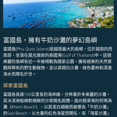
富國島，擁有牛奶沙灘的夢幻島嶼
富國島(Phu Quoc Island)是越南最大的島嶼，位於越南的西
南部，坐落在風光旖旎的泰國灣(Gulf of Thailand)中。這個
美麗的島嶼有近一半被規劃為國家公園，擁有絕美的天然景
觀與稀有的野生動植物，並以其細白沙灘、綠色叢林和清澈
海水而聞名於世。
探索富國島
富國島長達150公里長的海岸線，分佈著許多美麗的沙灘，
其冰淇淋般綿軟細緻的沙質聞名遐邇。面向翡翠灣的柯瑪海
灘（Khem Beach）、以其潔白細緻而被譽為「牛奶沙灘」
的Sao Beach、以大量的紅色海星而聞名，有「海星沙灘」