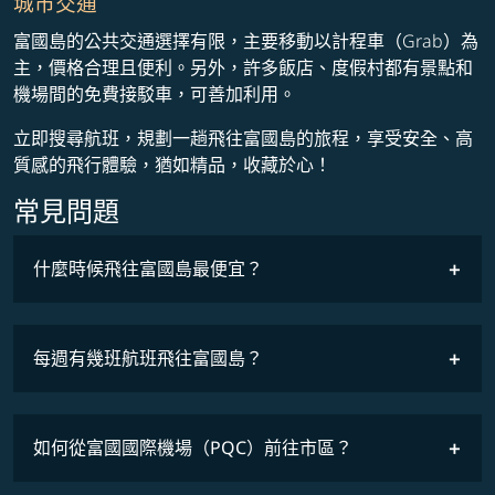
城市交通
富國島的公共交通選擇有限，主要移動以計程車（Grab）為
主，價格合理且便利。另外，許多飯店、度假村都有景點和
機場間的免費接駁車，可善加利用。
立即搜尋航班，規劃一趟飛往富國島的旅程，享受安全、高
質感的飛行體驗，猶如精品，收藏於心！
常見問題
什麼時候飛往富國島最便宜？
最低票價
COSMILE會員
每週有幾班航班飛往富國島？
班機時刻表
如何從富國國際機場（PQC）前往市區？