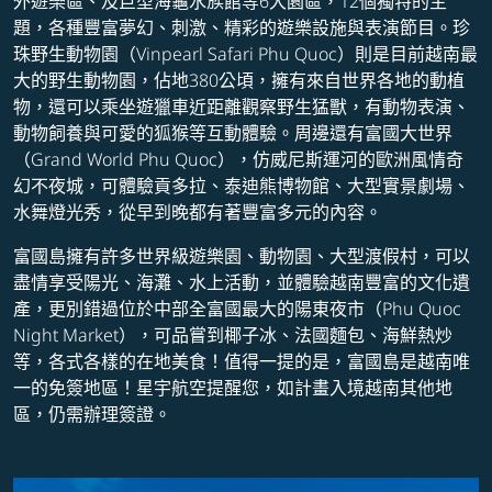
外遊樂區、及巨型海龜水族館等6大園區，12個獨特的主
題，各種豐富夢幻、刺激、精彩的遊樂設施與表演節目。珍
珠野生動物園（Vinpearl Safari Phu Quoc）則是目前越南最
大的野生動物園，佔地380公頃，擁有來自世界各地的動植
物，還可以乘坐遊獵車近距離觀察野生猛獸，有動物表演、
動物飼養與可愛的狐猴等互動體驗。周邊還有富國大世界
（Grand World Phu Quoc），仿威尼斯運河的歐洲風情奇
幻不夜城，可體驗貢多拉、泰迪熊博物館、大型實景劇場、
水舞燈光秀，從早到晚都有著豐富多元的內容。
富國島擁有許多世界級遊樂園、動物園、大型渡假村，可以
盡情享受陽光、海灘、水上活動，並體驗越南豐富的文化遺
產，更別錯過位於中部全富國最大的陽東夜市（Phu Quoc
Night Market），可品嘗到椰子冰、法國麵包、海鮮熱炒
等，各式各樣的在地美食！值得一提的是，富國島是越南唯
一的免簽地區！星宇航空提醒您，如計畫入境越南其他地
區，仍需辦理簽證。