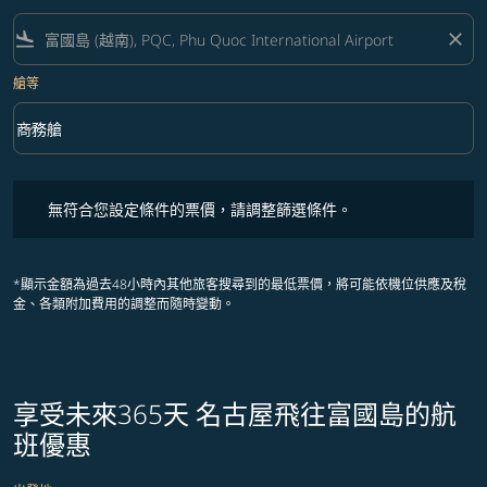
flight_land
close
艙等
keyboard_arrow_down
商務艙
艙等 option 商務艙 Selected
無符合您設定條件的票價，請調整篩選條件。
無符合您設定條件的票價，請調整篩選條件。
*顯示金額為過去48小時內其他旅客搜尋到的最低票價，將可能依機位供應及稅
金、各類附加費用的調整而隨時變動。
享受未來365天 名古屋飛往富國島的航
班優惠