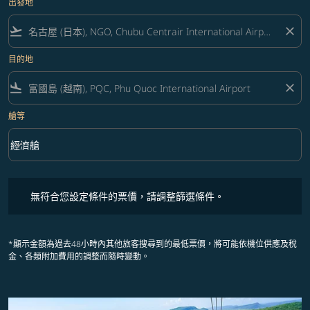
出發地
flight_takeoff
close
目的地
flight_land
close
艙等
keyboard_arrow_down
經濟艙
艙等 option 經濟艙 Selected
無符合您設定條件的票價，請調整篩選條件。
無符合您設定條件的票價，請調整篩選條件。
*顯示金額為過去48小時內其他旅客搜尋到的最低票價，將可能依機位供應及稅
金、各類附加費用的調整而隨時變動。