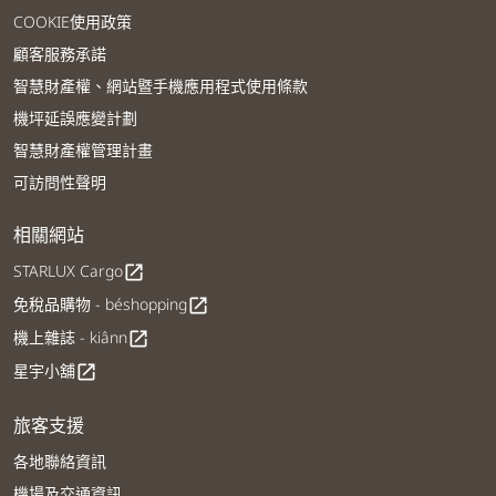
COOKIE使用政策
顧客服務承諾
智慧財產權、網站暨手機應用程式使用條款
機坪延誤應變計劃
智慧財產權管理計畫
可訪問性聲明
相關網站
STARLUX Cargo
open_in_new
免稅品購物 - béshopping
open_in_new
機上雜誌 - kiânn
open_in_new
星宇小舖
open_in_new
旅客支援
各地聯絡資訊
機場及交通資訊