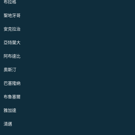
布拉格
聖地牙哥
安克拉治
亞特蘭大
阿布達比
奧斯汀
巴塞隆納
布魯塞爾
雅加達
清邁