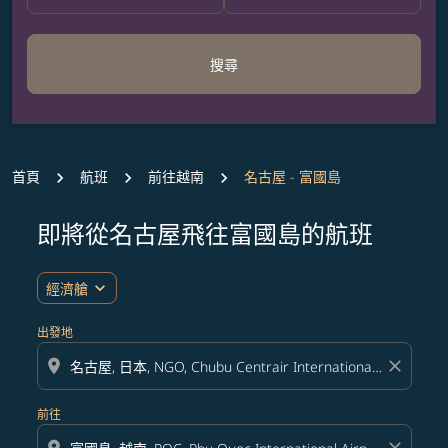
搜尋
首頁
航班
前往越南
名古屋 - 富國島
即將從名古屋飛往富國島的航班
無符合您設定條件的票價，請調整篩選條件。
expand_more
經濟艙
出發地
location_on
close
前往