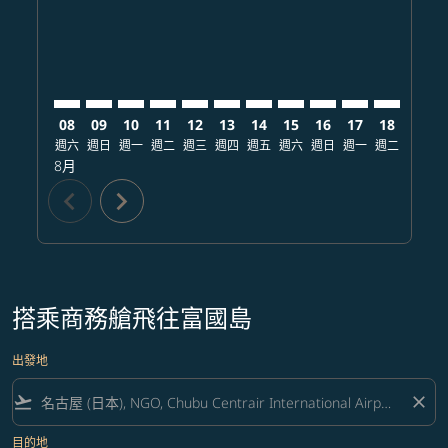
08
09
10
11
12
13
14
15
16
17
18
19
週六
週日
週一
週二
週三
週四
週五
週六
週日
週一
週二
週三
8月
chevron_left
chevron_right
搭乘商務艙飛往富國島
出發地
flight_takeoff
close
目的地