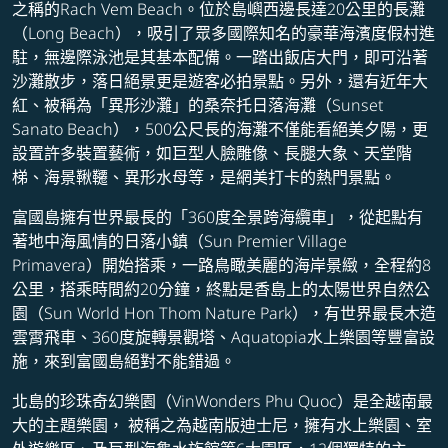
之稱的Rach Vem Beach。位於島嶼西邊長達20公里的長灘
（Long Beach），吸引了眾多國際知名的豪華海濱度假村進
駐，無邊際泳池是其基本配備。一踏出飯店大門，即可沿著
沙灘散步，落日絕景更是遊客必拍景點。另外，還有近年大
紅、被稱為「異形沙灘」的桑奈托日落海灘（Sunset
Sanato Beach），500公尺長的海灘不僅能看絕美夕陽，更
設置許多裝置藝術，如巨型人臉雕像、長腿大象、天堂階
梯、海景鞦韆、異形水母等，是網美打卡的熱門景點。
富國島擁有世界最長的「360度全景跨海纜車」，從起點有
著地中海風情的日落小鎮（Sun Premier Village
Primavera）開始搭乘，一路鳥瞰美麗的海岸景緻，全程約8
公里，搭乘時間約20分鐘，終點是香島上的太陽世界自然公
園（Sun World Hon Thom Nature Park），有世界最長木造
雲霄飛車、360度旋轉景觀塔、Aquatopia水上樂園等豐富設
施，來到富國島絕對不能錯過。
北島的珍珠奇幻樂園（VinWonders Phu Quoc）是全越南最
大的主題樂園， 被稱之為越南版迪士尼，擁有水上樂園、室