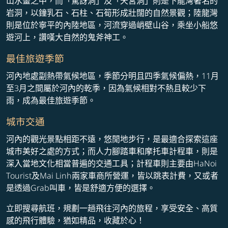
山水畫之中，而「驚訝洞」及「天宮洞」則是下龍灣著名的
岩洞，以鐘乳石、石柱、石筍形成壯闊的自然景觀；陸龍灣
則是位於寧平的內陸地區，河流穿過峭壁山谷，乘坐小船悠
遊河上，讚嘆大自然的鬼斧神工。
最佳旅遊季節
河內地處副熱帶氣候地區，季節分明且四季氣候偏熱，11月
至3月之間屬於河內的乾季，因為氣候相對不熱且較少下
雨，成為最佳旅遊季節。
城市交通
河內的觀光景點相距不遠，悠閒地步行，是最適合探索這座
城市美好之處的方式；而人力腳踏車和摩托車計程車，則是
深入當地文化相當普遍的交通工具；計程車則主要由HaNoi
Tourist及Mai Linh兩家車商所營運，皆以跳表計費，又或者
是透過Grab叫車，皆是舒適方便的選擇。
立即搜尋航班，規劃一趟飛往河內的旅程，享受安全、高質
感的飛行體驗，猶如精品，收藏於心！