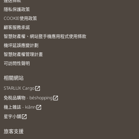
運送條款
隱私保護政策
COOKIE使用政策
顧客服務承諾
智慧財產權、網站暨手機應用程式使用條款
機坪延誤應變計劃
智慧財產權管理計畫
可訪問性聲明
相關網站
STARLUX Cargo
open_in_new
免稅品購物 - béshopping
open_in_new
機上雜誌 - kiânn
open_in_new
星宇小舖
open_in_new
旅客支援