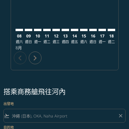
08
09
10
11
12
13
14
15
16
17
18
19
週六
週日
週一
週二
週三
週四
週五
週六
週日
週一
週二
週三
8月
chevron_left
chevron_right
搭乘商務艙飛往河內
出發地
flight_takeoff
close
目的地