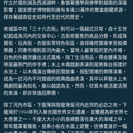
佇立於還劍湖及西湖湖畔，象徵著儒學與佛學對越南的深遠
影響；國家歷史博物館則擁有多達20萬件的豐富館藏資源，
保存著越南從史前時代至近代的歷史。
老城區中的「三十六古街」則可以一窺越式日常，自十五世
紀起成為河內的交易中心，古街依販售的商品分類，形成珠
寶街、玩具街、衣服街等特色街區，值得邊挖寶邊享受殺價
樂趣；同春市場則是河內最大、當地人最常逛的室內市場，
白色的外觀流露出法式風格，除了生活用品，帶皮腰果及咖
啡是最熱門的伴手禮；水上木偶戲劇表演則是將舞台搭建於
水池上，以木偶演出傳統民間故事，搭配現場的樂隊演奏，
成為一訪河內不可錯過的經典戲曲表演，其中以昇龍水上木
偶劇院最為知名，雖以越語為主，然而，欣賞木偶活靈活現
的表演，即非常值回票價。
除了河內市區，下龍灣與陸龍灣是河內近郊的必訪之地。下
龍灣於1994年列入聯合國世界文化遺產，並獲選為新世界七
大奇景之一，千座大大小小的島嶼散落在廣大的海域之中，
常年籠罩著霧氣，搭乘小船在水面上遊覽，彷彿置身於一幅