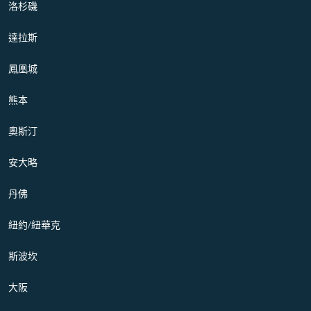
洛杉磯
達拉斯
鳳凰城
熊本
奧斯汀
安大略
丹佛
紐約/紐華克
斯波坎
大阪