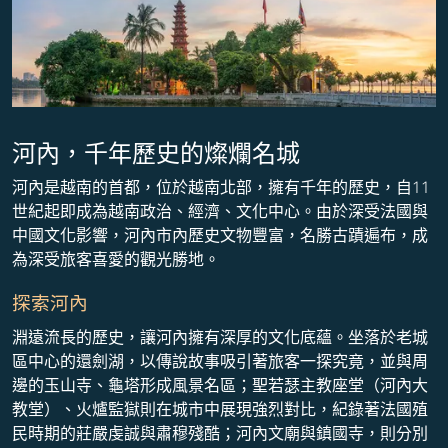
河內，千年歷史的燦爛名城
河內是越南的首都，位於越南北部，擁有千年的歷史，自11
世紀起即成為越南政治、經濟、文化中心。由於深受法國與
中國文化影響，河內市內歷史文物豐富，名勝古蹟遍布，成
為深受旅客喜愛的觀光勝地。
探索河內
淵遠流長的歷史，讓河內擁有深厚的文化底蘊。坐落於老城
區中心的還劍湖，以傳說故事吸引著旅客一探究竟，並與周
邊的玉山寺、龜塔形成風景名區；聖若瑟主教座堂（河內大
教堂）、火爐監獄則在城市中展現強烈對比，紀錄著法國殖
民時期的莊嚴虔誠與肅穆殘酷；河內文廟與鎮國寺，則分別