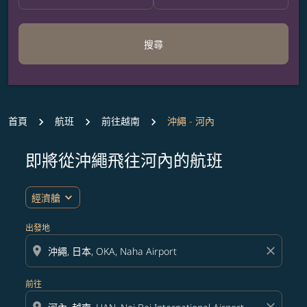
搜尋
首頁
航班
前往越南
沖繩 - 河內
即將從沖繩飛往河內的航班
無符合您設定條件的票價，請調整篩選條件。
expand_more
經濟艙
出發地
location_on
close
前往