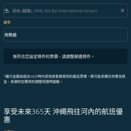
flight_land
close
艙等
keyboard_arrow_down
商務艙
艙等 option 商務艙 Selected
無符合您設定條件的票價，請調整篩選條件。
無符合您設定條件的票價，請調整篩選條件。
*顯示金額為過去48小時內其他旅客搜尋到的最低票價，將可能依機位供應及稅
金、各類附加費用的調整而隨時變動。
享受未來365天 沖繩飛往河內的航班優
惠