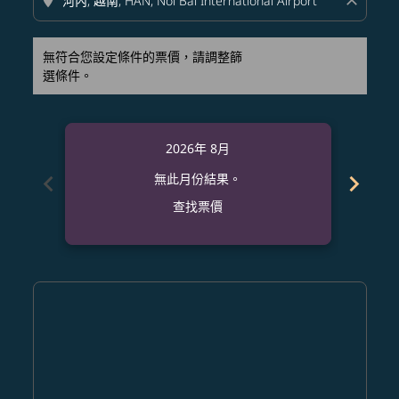
location_on
close
無符合您設定條件的票價，請調整篩
選條件。
2026年 8月
chevron_left
chevron_right
無此月份結果。
查找票價
Displaying fares for 八月-2026
OKA–HAN: cmp-view-offers-disclaimer. 查找票價
OKA–HAN: cmp-view-offers-disclaimer. 查找票價
OKA–HAN: cmp-view-offers-disclaimer. 查
OKA–HAN: cmp-view-offers-disclaime
OKA–HAN: cmp-view-offers-discl
OKA–HAN: cmp-view-offers-di
OKA–HAN: cmp-view-offer
OKA–HAN: cmp-view-o
OKA–HAN: cmp-vie
OKA–HAN: cmp
OKA–HAN:
OKA–
O