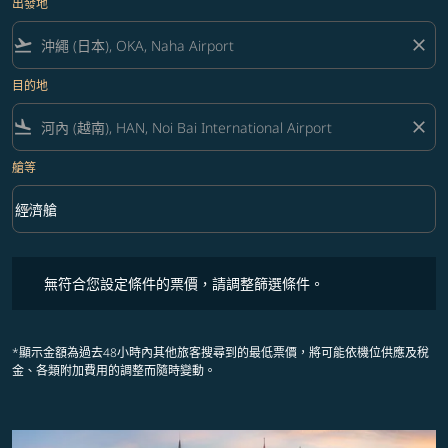
出發地
flight_takeoff
close
目的地
flight_land
close
艙等
keyboard_arrow_down
經濟艙
艙等 option 經濟艙 Selected
無符合您設定條件的票價，請調整篩選條件。
無符合您設定條件的票價，請調整篩選條件。
*顯示金額為過去48小時內其他旅客搜尋到的最低票價，將可能依機位供應及稅
金、各類附加費用的調整而隨時變動。