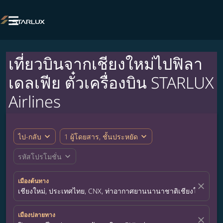

เที่ยวบินจากเชียงใหม่ไปฟิลา
เดลเฟีย ตั๋วเครื่องบิน STARLUX
Airlines
expand_more
expand_more
ไป-กลับ
1 ผู้โดยสาร, ชั้นประหยัด
expand_more
รหัสโปรโมชั่น
เมืองต้นทาง
close
เชียงใหม่, ประเทศไทย, CNX, ท่าอากาศยานนานาชาติเชียงใหม่
เมืองปลายทาง
close