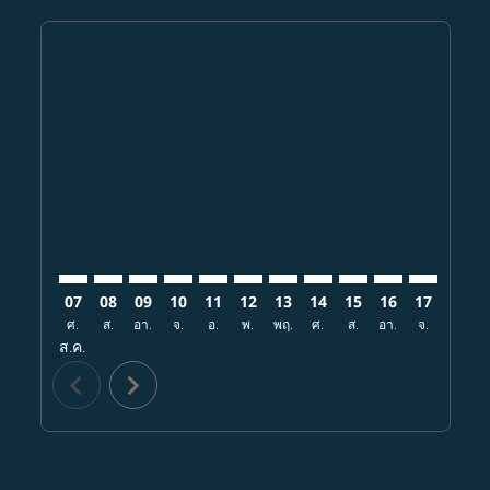
Displaying fares for สิงหาคม-2026
CNX–PHL: cmp-view-offers-disclaimer. ค้นหาข้อเสนอ
CNX–PHL: cmp-view-offers-disclaimer. ค้นหาข้อเ
CNX–PHL: cmp-view-offers-disclaimer. ค้นหา
CNX–PHL: cmp-view-offers-disclaimer. ค
CNX–PHL: cmp-view-offers-disclaim
CNX–PHL: cmp-view-offers-disc
CNX–PHL: cmp-view-offers-
CNX–PHL: cmp-view-off
CNX–PHL: cmp-view
CNX–PHL: cmp-
CNX–PHL: 
CNX–P
C
07
08
09
10
11
12
13
14
15
16
17
18
ศ.
ส.
อา.
จ.
อ.
พ.
พฤ.
ศ.
ส.
อา.
จ.
อ.
ส.ค.
chevron_left
chevron_right