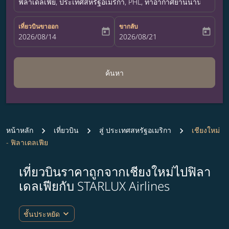
ฟิลาเดลเฟีย, ประเทศสหรัฐอเมริกา, PHL, ท่าอากาศยานนานาชาติฟิ
เที่ยวบินขาออก
ขากลับ
today
today
fc-booking-departure-date-aria-label
2026/08/14
fc-booking-return-date-aria-label
2026/08/21
ค้นหา
หน้าหลัก
เที่ยวบิน
สู่ ประเทศสหรัฐอเมริกา
เชียงใหม่
- ฟิลาเดลเฟีย
เที่ยวบินราคาถูกจากเชียงใหม่ไปฟิลา
ลองอัปเดตเส้นทางของคุณ (ต้นทางและ/หรือปลายทาง) หรือเลื
เดลเฟียกับ STARLUX Airlines
expand_more
ชั้นประหยัด