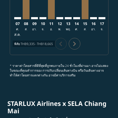
07
08
09
10
11
12
13
14
15
16
17
18
ศ.
ส.
อา.
จ.
อ.
พ.
พฤ.
ศ.
ส.
อา.
จ.
อ.
ส.ค.
chevron_left
chevron_right
พิสัย
THB9,335
-
THB18,665
* ราคาค่าโดยสารที่ดีที่สุดที่ถูกพบภายใน 24 ชั่วโมงที่ผ่านมา อาจไม่แสดง
ในขณะที่คุณทำการจอง การปรับเปลี่ยนเส้นทางบิน หรือวันเดินทางอาจ
ทำให้ค่าโดยสารแตกต่างกัน อาจมีค่าบริการเสริม
STARLUX Airlines x SELA Chiang
Mai