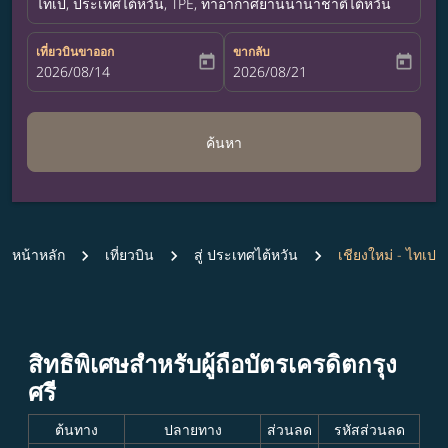
ไทเป, ประเทศไต้หวัน, TPE, ท่าอากาศยานนานาชาติไต้หวันเถาหยวน
เที่ยวบินขาออก
ขากลับ
today
today
fc-booking-departure-date-aria-label
2026/08/14
fc-booking-return-date-aria-label
2026/08/21
ค้นหา
หน้าหลัก
เที่ยวบิน
สู่ ประเทศไต้หวัน
เชียงใหม่ - ไทเป
สิทธิพิเศษสำหรับผู้ถือบัตรเครดิตกรุง
ศรี
ต้นทาง
ปลายทาง
ส่วนลด
รหัสส่วนลด