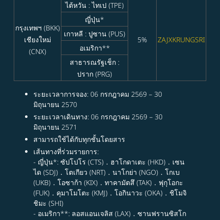
ไต้หวัน : ไทเป (TPE)
ญี่ปุ่น*
กรุงเทพฯ (BKK)
เกาหลี : ปูซาน (PUS)
เชียงใหม่
5%
ZAJXKRUNGSRI
อเมริกา**
(CNX)
สาธารณรัฐเช็ก :
ปราก (PRG)
ระยะเวลาการจอง: 06 กรกฎาคม 2569 – 30
มิถุนายน 2570
ระยะเวลาเดินทาง: 06 กรกฎาคม 2569 – 30
มิถุนายน 2571
สามารถใช้ได้กับทุกชั้นโดยสาร
เส้นทางที่ร่วมรายการ:
- ญี่ปุ่น*: ซัปโปโร (CTS)．ฮาโกดาเตะ (HKD)．เซน
ได (SDJ)．โตเกียว (NRT)．นาโกย่า (NGO)．โกเบ
(UKB)．โอซาก้า (KIX)．ทาคามัตสึ (TAK)．ฟุกุโอกะ
(FUK)．คุมาโมโตะ (KMJ)．โอกินาวะ (OKA)．ชิโมจิ
ชิมะ (SHI)
- อเมริกา**: ลอสแอนเจลิส (LAX)．ซานฟรานซิสโก