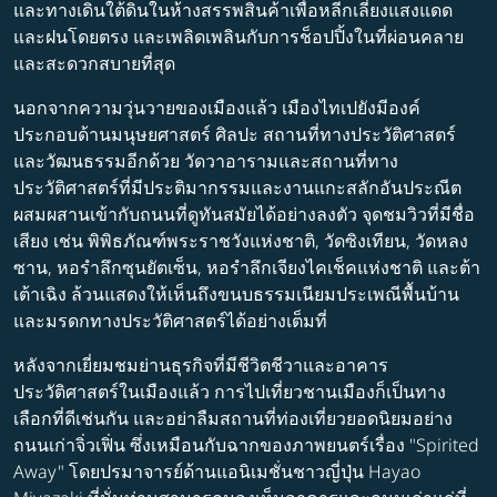
และทางเดินใต้ดินในห้างสรรพสินค้าเพื่อหลีกเลี่ยงแสงแดด
และฝนโดยตรง และเพลิดเพลินกับการช็อปปิ้งในที่ผ่อนคลาย
และสะดวกสบายที่สุด
นอกจากความวุ่นวายของเมืองแล้ว เมืองไทเปยังมีองค์
ประกอบด้านมนุษยศาสตร์ ศิลปะ สถานที่ทางประวัติศาสตร์
และวัฒนธรรมอีกด้วย วัดวาอารามและสถานที่ทาง
ประวัติศาสตร์ที่มีประติมากรรมและงานแกะสลักอันประณีต
ผสมผสานเข้ากับถนนที่ดูทันสมัยได้อย่างลงตัว จุดชมวิวที่มีชื่อ
เสียง เช่น พิพิธภัณฑ์พระราชวังแห่งชาติ, วัดซิงเทียน, วัดหลง
ซาน, หอรำลึกซุนยัตเซ็น, หอรำลึกเจียงไคเช็คแห่งชาติ และต้า
เต้าเฉิง ล้วนแสดงให้เห็นถึงขนบธรรมเนียมประเพณีพื้นบ้าน
และมรดกทางประวัติศาสตร์ได้อย่างเต็มที่
หลังจากเยี่ยมชมย่านธุรกิจที่มีชีวิตชีวาและอาคาร
ประวัติศาสตร์ในเมืองแล้ว การไปเที่ยวชานเมืองก็เป็นทาง
เลือกที่ดีเช่นกัน และอย่าลืมสถานที่ท่องเที่ยวยอดนิยมอย่าง
ถนนเก่าจิ่วเฟิ่น ซึ่งเหมือนกับฉากของภาพยนตร์เรื่อง "Spirited
Away" โดยปรมาจารย์ด้านแอนิเมชั่นชาวญี่ปุ่น Hayao