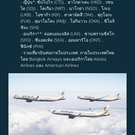
- ญี่ปุ่น*: ซัปโปโร (CTS)．ฮาโกดาเตะ (HKD)．เซน
ได (SDJ)．โตเกียว (NRT)．นาโกย่า (NGO)．โกเบ
(UKB)．โอซาก้า (KIX)．ทาคามัตสึ (TAK)．ฟุกุโอกะ
(FUK)．คุมาโมโตะ (KMJ)．โอกินาวะ (OKA)．ชิโมจิ
ชิมะ (SHI)
- อเมริกา**: ลอสแอนเจลิส (LAX)．ซานฟรานซิสโก
(SFO)．ซีแอตเทิล (SEA)．ออนทาริโอ (ONT)．
ฟีนิกซ์ (PHX)
- รวมเที่ยวบินต่อภายในประเทศ: ภายในประเทศไทย
โดย Bangkok Airways และอเมริกาโดย Alaska
Airlines และ American Airlines