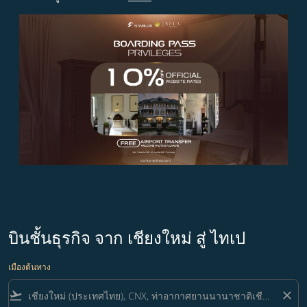
บินชั้นธุรกิจ จาก เชียงใหม่ สู่ ไทเป
เมืองต้นทาง
flight_takeoff
close