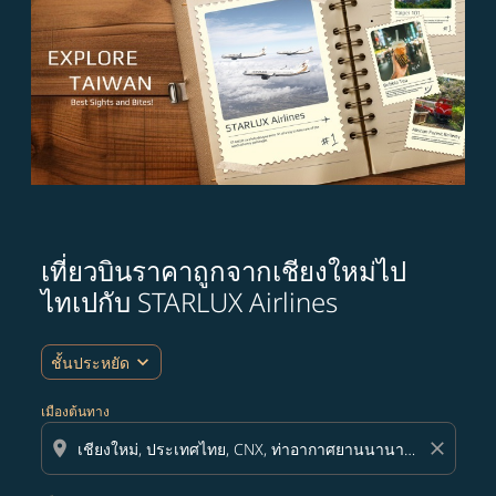
เที่ยวบินราคาถูกจากเชียงใหม่ไป
ไทเปกับ STARLUX Airlines
expand_more
ชั้นประหยัด
เมืองต้นทาง
location_on
close