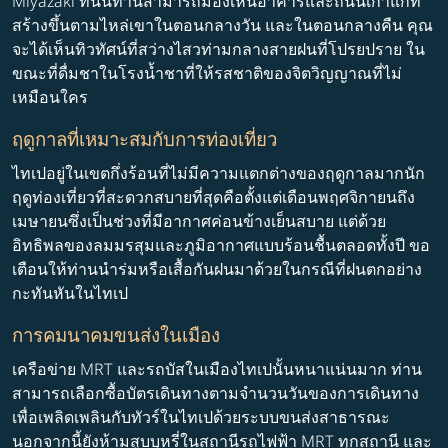
Miyazaki ที่นั่นท่านสามารถมองเห็นอาคารและถนนเก่าแก่ที่
สร้างขึ้นตามไหล่เขาในตอนกลางวัน และในตอนกลางคืน คุณ
จะได้เห็นทิวทัศน์ที่สว่างไสวท่ามกลางสายฝนที่โปรยปราย ใน
ขณะที่ดื่มชาในโรงน้ำชาที่ให้รสชาติของจิตวิญญาณที่ไม่
เหมือนใคร
ฤดูกาลที่เหมาะสมกับการท่องเที่ยว
ไทเปอยู่ในเขตกึ่งร้อนที่ไม่มีความแตกต่างของฤดูกาลมากนัก
ฤดูท่องเที่ยวที่สะดวกสบายที่สุดคือตั้งแต่เดือนพฤศจิกายนถึง
เมษายนซึ่งเป็นช่วงที่มีอากาศค่อนข้างเย็นสบาย แต่ด้วย
อิทธิพลของลมมรสุมและภูมิอากาศแบบร้อนชื้นตลอดทั้งปี ขอ
เตือนให้ท่านนำร่มหรือเสื้อกันฝนมาด้วยในกรณีที่ฝนตกอย่าง
กะทันหันในไทเป
การคมนาคมขนส่งในเมือง
เครือข่าย MRT และรถบัสในเมืองไทเปนั้นหนาแน่นมาก ท่าน
สามารถเลือกซื้อบัตรเดินทางตามจำนวนวันของการเดินทาง
เพื่อเพลิดเพลินกับทัวร์ในไทเปด้วยระบบขนส่งสาธารณะ
นอกจากนี้ยังห้ามสูบบุหรี่ในสถานีรถไฟฟ้า MRT ทุกสถานี และ