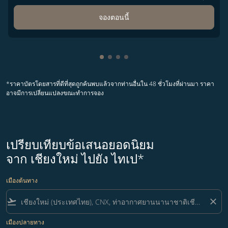
จองตอนนี้
กำลังแสดง cmp-pagination-showi
กำลังแสดง cmp-pagination-sho
กำลังแสดง cmp-pagination-s
กำลังแสดง cmp-pagination
*ราคาบัตรโดยสารที่ดีที่สุดถูกค้นพบแล้วจากท่านอื่นใน 48 ชั่วโมงที่ผ่านมา ราคา
อาจมีการเปลี่ยนแปลงขณะทำการจอง
เปรียบเทียบข้อเสนอยอดนิยม
จาก เชียงใหม่ ไปยัง ไทเป*
เมืองต้นทาง
flight_takeoff
close
เมืองปลายทาง