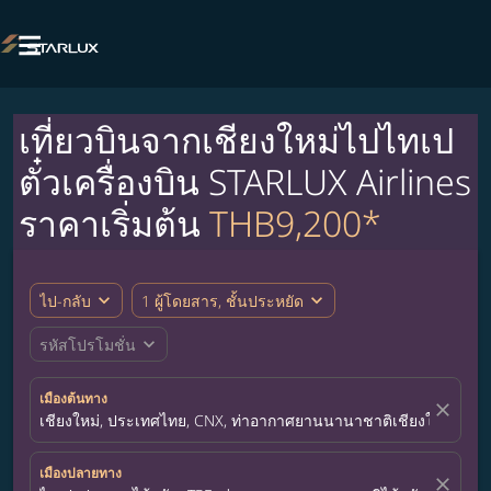

เที่ยวบินจากเชียงใหม่ไปไทเป
ตั๋วเครื่องบิน STARLUX Airlines
ราคาเริ่มต้น
THB9,200*
expand_more
expand_more
ไป-กลับ
1 ผู้โดยสาร, ชั้นประหยัด
expand_more
รหัสโปรโมชั่น
เมืองต้นทาง
close
เชียงใหม่, ประเทศไทย, CNX, ท่าอากาศยานนานาชาติเชียงใหม่
เมืองปลายทาง
close