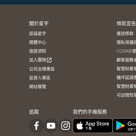
關於星宇
條款宣告
認識星宇
運送條款
媒體中心
隱私保護
旅遊須知
COOKI
加入團隊
顧客服務
open_in_new
智慧財產
公司治理專區
機坪延誤
投資人專區
智慧財產
網站導覽
可訪問性
追蹤
我們的手機服務