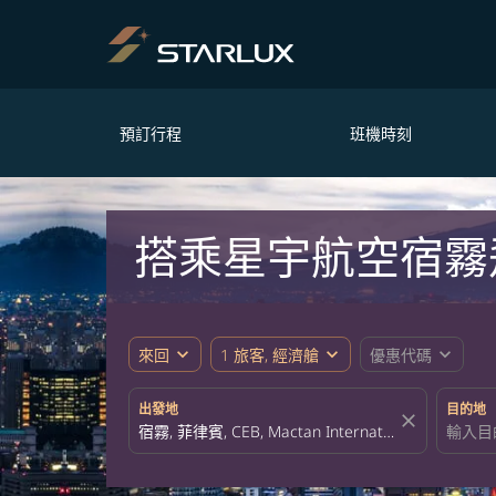
預訂行程
班機時刻
搭乘星宇航空宿霧
expand_more
expand_more
expand_more
來回
1 旅客, 經濟艙
優惠代碼
出發地
目的地
close