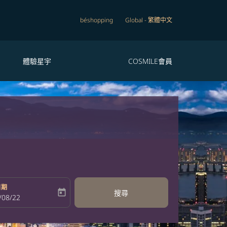
béshopping
Global
-
繁體中文
體驗星宇
COSMILE會員
日期
today
搜尋
bel
oking-return-date-aria-label
/08/22