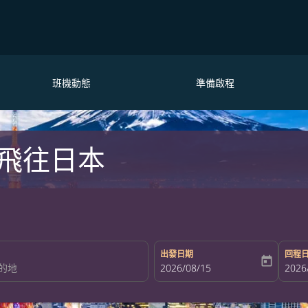
班機動態
準備啟程
飛往日本
出發日期
回程
today
fc-booking-departure-date-aria-la
2026/08/15
fc-bo
2026