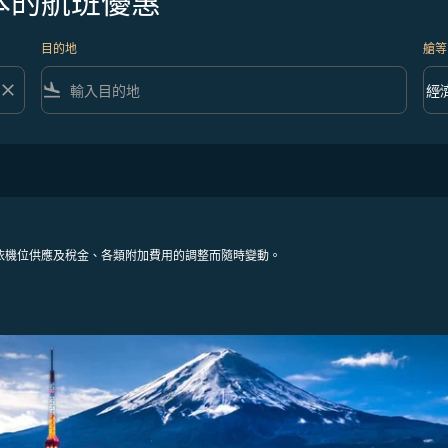
本的航班優惠
目的地
艙等
close
flight_land
keyboard_arrow_down
經
艙等 
依機位供應及稅金、各類附加費用的調整而隨時變動。