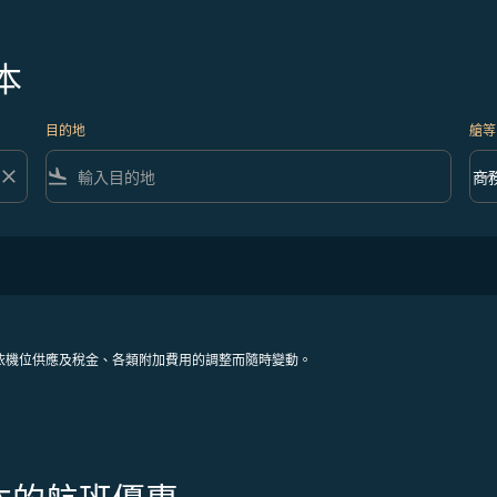
本
目的地
艙等
close
flight_land
keyboard_arrow_down
商
艙等 
依機位供應及稅金、各類附加費用的調整而隨時變動。