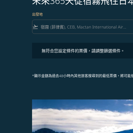
未來365天從宿霧飛往日
出發地
flight_takeoff
無符合您設定條件的票價，請調整篩選條件。
無符合您設定條件的票價，請調整篩選條件。
*顯示金額為過去48小時內其他旅客搜尋到的最低票價，將可能