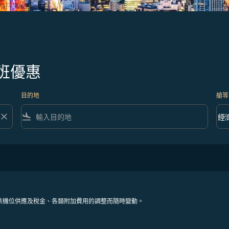
班優惠
目的地
艙等
close
flight_land
keyboard_arrow_down
經
艙等 
依機位供應及稅金、各類附加費用的調整而隨時變動。