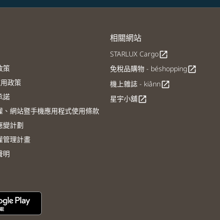
相關網站
STARLUX Cargo
open_in_new
政策
免稅品購物 - béshopping
open_in_new
E使用政策
機上雜誌 - kiânn
open_in_new
承諾
星宇小舖
open_in_new
權、網站暨手機應用程式使用條款
應變計劃
權管理計畫
聲明