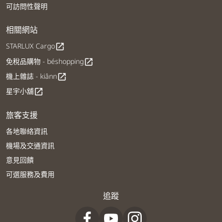
可訪問性聲明
相關網站
STARLUX Cargo
open_in_new
免稅品購物 - béshopping
open_in_new
機上雜誌 - kiânn
open_in_new
星宇小舖
open_in_new
旅客支援
各地聯絡資訊
機場及交通資訊
意見回饋
可選服務及費用
追蹤