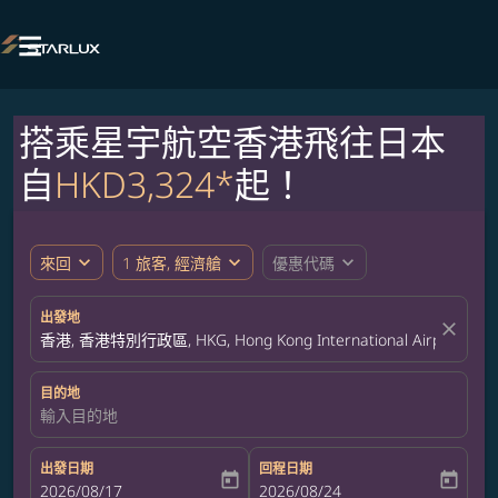

搭乘星宇航空香港飛往日本
自
HKD3,324*
起！
expand_more
expand_more
expand_more
來回
1 旅客, 經濟艙
優惠代碼
出發地
close
香港, 香港特別行政區, HKG, Hong Kong International Airport
目的地
輸入目的地
出發日期
回程日期
today
today
fc-booking-departure-date-aria-label
2026/08/17
fc-booking-return-date-aria-label
2026/08/24