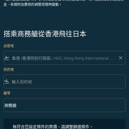
金、各類附加費用的調整而隨時變動。
搭乘商務艙從香港飛往日本
出發地
flight_takeoff
close
目的地
flight_land
艙等
keyboard_arrow_down
商務艙
艙等 option 商務艙 Selected
無符合您設定條件的票價，請調整篩選條件。
無符合您設定條件的票價，請調整篩選條件。