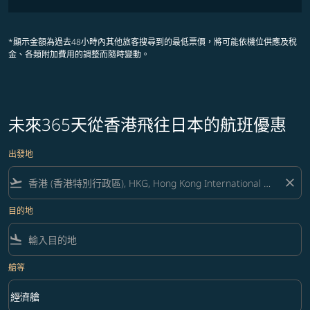
*顯示金額為過去48小時內其他旅客搜尋到的最低票價，將可能依機位供應及稅
金、各類附加費用的調整而隨時變動。
未來365天從香港飛往日本的航班優惠
出發地
flight_takeoff
close
目的地
flight_land
艙等
keyboard_arrow_down
經濟艙
艙等 option 經濟艙 Selected