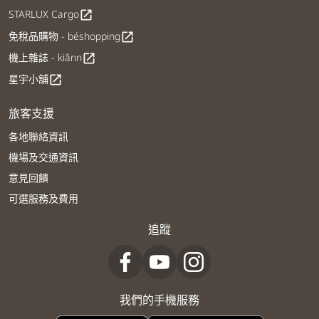
STARLUX Cargo
open_in_new
免稅品購物 - béshopping
open_in_new
機上雜誌 - kiânn
open_in_new
星宇小舖
open_in_new
旅客支援
各地聯絡資訊
機場及交通資訊
意見回饋
可選服務及費用
追蹤
我們的手機服務