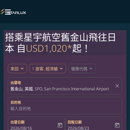

搭乘星宇航空舊金山飛往日
本 自
USD1,020*
起！
expand_more
expand_more
expand_more
來回
1 旅客, 經濟艙
優惠代碼
出發地
close
舊金山, 美國, SFO, San Francisco International Airport
目的地
輸入目的地
出發日期
回程日期
today
today
fc-booking-departure-date-aria-label
2026/08/16
fc-booking-return-date-aria-label
2026/08/23