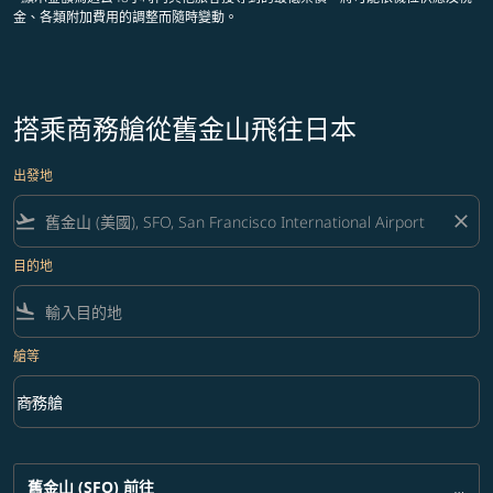
金、各類附加費用的調整而隨時變動。
搭乘商務艙從舊金山飛往日本
出發地
flight_takeoff
close
目的地
flight_land
艙等
keyboard_arrow_down
商務艙
艙等 option 商務艙 Selected
舊金山 (SFO)
前往