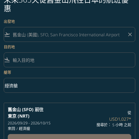
惠
出發地
flight_takeoff
close
目的地
flight_land
艙等
keyboard_arrow_down
經濟艙
艙等 option 經濟艙 Selected
舊金山 (SFO)
前往
從
東京 (NRT)
USD1,027
*
2026/09/29 - 2026/10/15
搜尋於： 5 小時 之前
來回
/
經濟艙