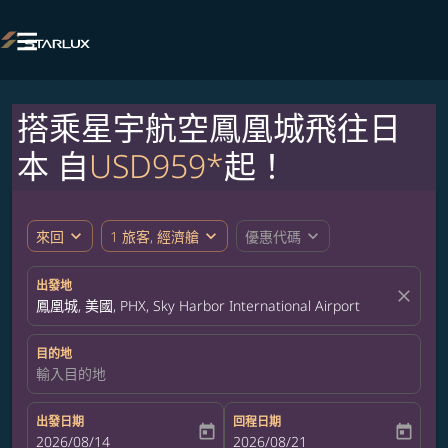

搭乘星宇航空鳳凰城飛往日
本 自
USD959*
起！
expand_more
expand_more
expand_more
來回
1 旅客, 經濟艙
優惠代碼
出發地
close
鳳凰城, 美國, PHX, Sky Harbor International Airport
目的地
輸入目的地
出發日期
回程日期
today
today
fc-booking-departure-date-aria-label
2026/08/14
fc-booking-return-date-aria-label
2026/08/21