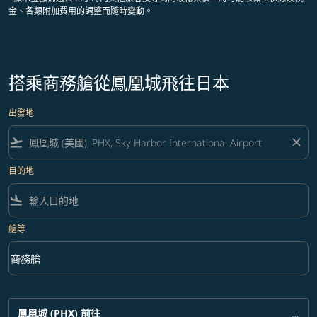
金、各類附加費用的調整而隨時變動。
搭乘商務艙從鳳凰城飛往日本
出發地
flight_takeoff
close
目的地
flight_land
艙等
keyboard_arrow_down
商務艙
艙等 option 商務艙 Selected
鳳凰城 (PHX)
前往