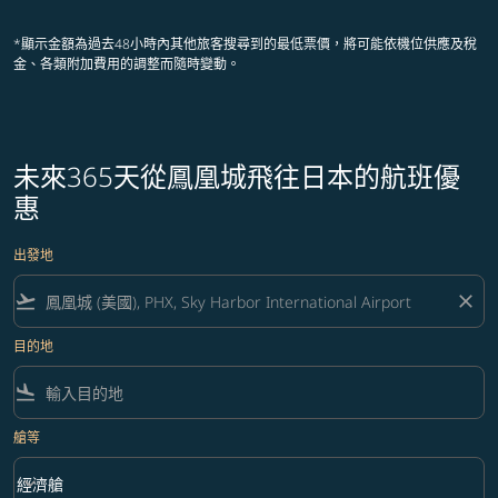
*顯示金額為過去48小時內其他旅客搜尋到的最低票價，將可能依機位供應及稅
金、各類附加費用的調整而隨時變動。
未來365天從鳳凰城飛往日本的航班優
惠
出發地
flight_takeoff
close
目的地
flight_land
艙等
keyboard_arrow_down
經濟艙
艙等 option 經濟艙 Selected