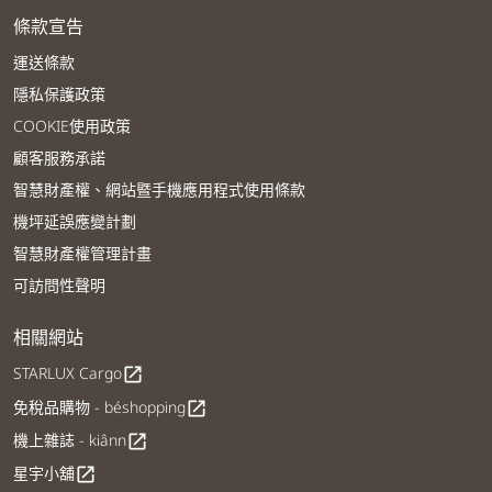
條款宣告
運送條款
隱私保護政策
COOKIE使用政策
顧客服務承諾
智慧財產權、網站暨手機應用程式使用條款
機坪延誤應變計劃
智慧財產權管理計畫
可訪問性聲明
相關網站
STARLUX Cargo
open_in_new
免稅品購物 - béshopping
open_in_new
機上雜誌 - kiânn
open_in_new
星宇小舖
open_in_new