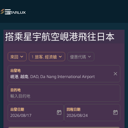

搭乘星宇航空峴港飛往日本
expand_more
expand_more
expand_more
來回
1 旅客, 經濟艙
優惠代碼
出發地
close
峴港, 越南, DAD, Da Nang International Airport
目的地
輸入目的地
出發日期
回程日期
today
today
fc-booking-departure-date-aria-label
2026/08/17
fc-booking-return-date-aria-label
2026/08/24