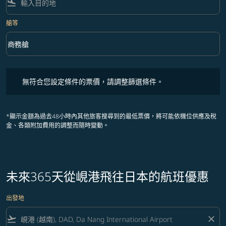
flight_land
艙等
keyboard_arrow_down
商務艙
艙等 option 商務艙 Selected
無符合您設定條件的票價，請調整篩選條件。
無符合您設定條件的票價，請調整篩選條件。
*顯示金額為過去48小時內其他旅客搜尋到的最低票價，將可能依機位供應及稅
金、各類附加費用的調整而隨時變動。
未來365天從峴港飛往日本的航班優惠
出發地
flight_takeoff
close