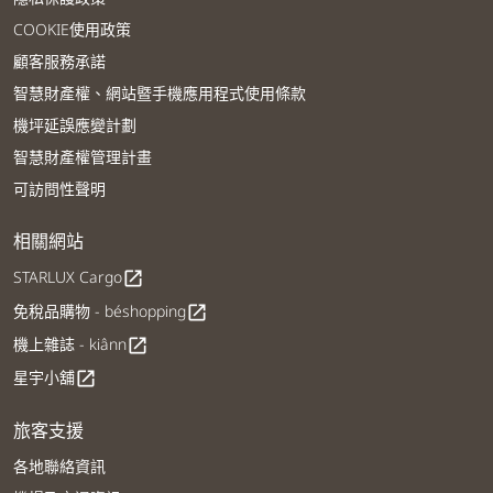
COOKIE使用政策
顧客服務承諾
智慧財產權、網站暨手機應用程式使用條款
機坪延誤應變計劃
智慧財產權管理計畫
可訪問性聲明
相關網站
STARLUX Cargo
open_in_new
免稅品購物 - béshopping
open_in_new
機上雜誌 - kiânn
open_in_new
星宇小舖
open_in_new
旅客支援
各地聯絡資訊