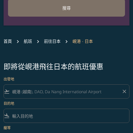
搜尋
首頁
航班
前往日本
峴港 - 日本
即將從峴港飛往日本的航班優惠
出發地
flight_takeoff
close
目的地
flight_land
艙等