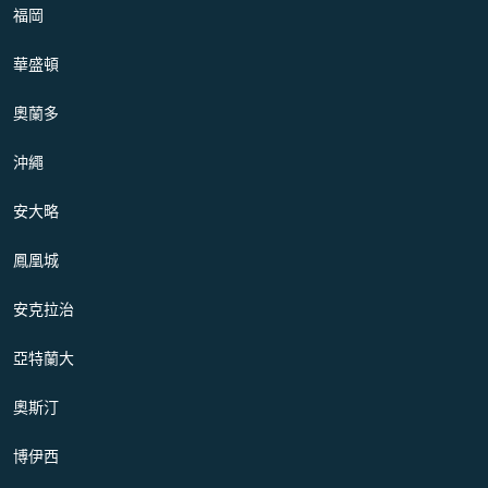
福岡
華盛頓
奧蘭多
沖繩
安大略
鳳凰城
安克拉治
亞特蘭大
奧斯汀
博伊西