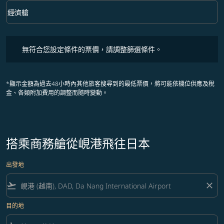
keyboard_arrow_down
經濟艙
艙等 option 經濟艙 Selected
無符合您設定條件的票價，請調整篩選條件。
無符合您設定條件的票價，請調整篩選條件。
*顯示金額為過去48小時內其他旅客搜尋到的最低票價，將可能依機位供應及稅
金、各類附加費用的調整而隨時變動。
搭乘商務艙從峴港飛往日本
出發地
flight_takeoff
close
目的地