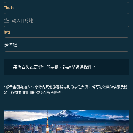
目的地
flight_land
艙等
keyboard_arrow_down
經濟艙
艙等 option 經濟艙 Selected
無符合您設定條件的票價，請調整篩選條件。
無符合您設定條件的票價，請調整篩選條件。
*顯示金額為過去48小時內其他旅客搜尋到的最低票價，將可能依機位供應及稅
金、各類附加費用的調整而隨時變動。