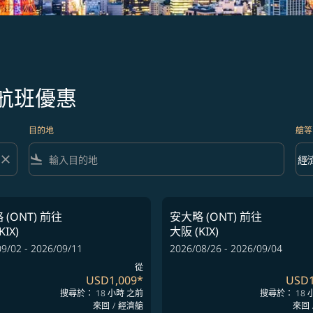
航班優惠
目的地
艙等
close
flight_land
keyboard_arrow_down
經
艙等 
(ONT)
前往
安大略 (ONT)
前往
KIX)
大阪 (KIX)
9/02 - 2026/09/11
2026/08/26 - 2026/09/04
從
USD1,009
*
USD1
搜尋於： 18 小時 之前
搜尋於： 18 
來回
/
經濟艙
來回