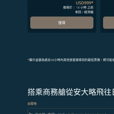
USD999
*
搜尋於： 18 小時 之前
來回
/
經濟艙
搜尋
*顯示金額為過去48小時內其他旅客搜尋到的最低票價，將可能
搭乘商務艙從安大略飛往
出發地