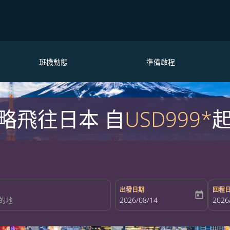
班機動態
準備啟程
略飛往日本 自
USD999*
出發日期
回程
today
fc-booking-departure-date-aria-la
2026/08/14
fc-bo
2026