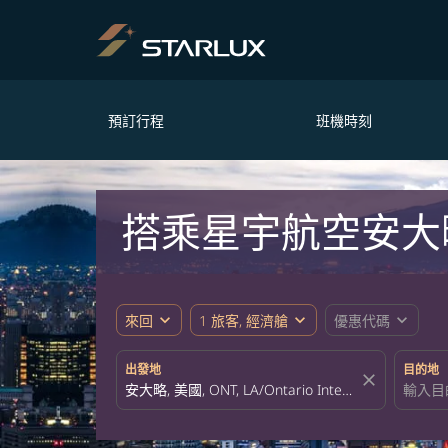
預訂行程
班機時刻
搭乘星宇航空安大
expand_more
expand_more
expand_more
來回
1 旅客, 經濟艙
優惠代碼
出發地
目的地
close