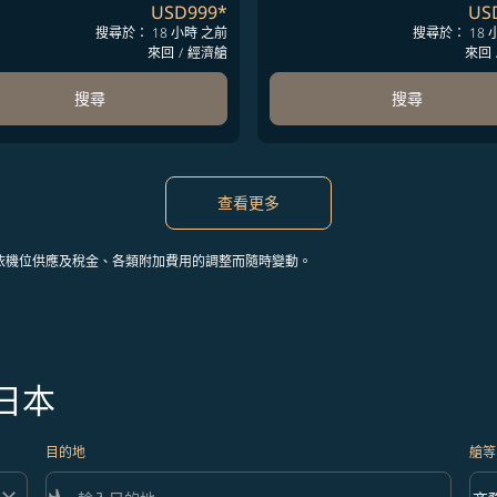
USD999
*
US
搜尋於： 18 小時 之前
搜尋於： 18 
來回
/
經濟艙
來回
搜尋
搜尋
查看更多
依機位供應及稅金、各類附加費用的調整而隨時變動。
日本
目的地
艙等