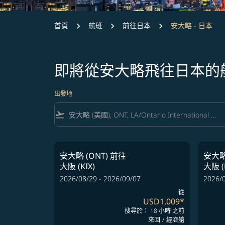
首頁
航班
前往日本
安大略 - 日本
即將從安大略飛往日本的
出發地
flight_takeoff
安大略 (ONT)
前往
安大略 
大阪 (KIX)
大阪 (
2026/08/29 - 2026/09/07
2026/0
從
USD1,009
*
搜尋於： 18 小時 之前
來回
/
經濟艙