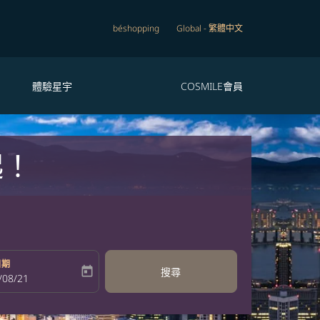
béshopping
Global
-
繁體中文
體驗星宇
COSMILE會員
起！
日期
today
搜尋
bel
oking-return-date-aria-label
/08/21