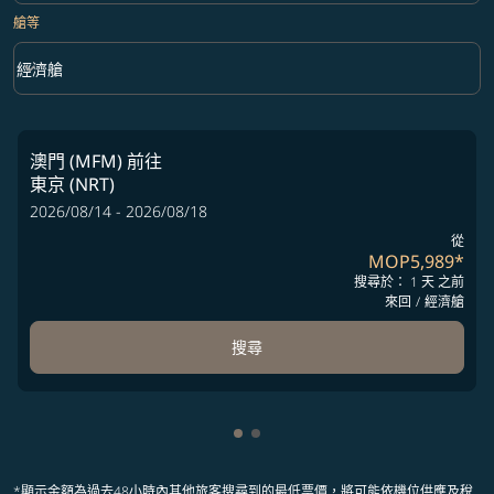
艙等
keyboard_arrow_down
經濟艙
艙等 option 經濟艙 Selected
澳門 (MFM)
前往
東京 (NRT)
2026/08/14 - 2026/08/18
從
MOP5,989
*
搜尋於： 1 天 之前
來回
/
經濟艙
搜尋
顯示 cmp-pagination-showing-
顯示 cmp-pagination-showin
*顯示金額為過去48小時內其他旅客搜尋到的最低票價，將可能依機位供應及稅