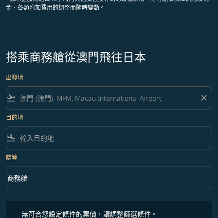
金、各類附加費用的調整而隨時變動。
搭乘商務艙從澳門飛往日本
出發地
flight_takeoff
close
目的地
flight_land
艙等
keyboard_arrow_down
商務艙
艙等 option 商務艙 Selected
無符合您設定條件的票價，請調整篩選條件。
無符合您設定條件的票價，請調整篩選條件。