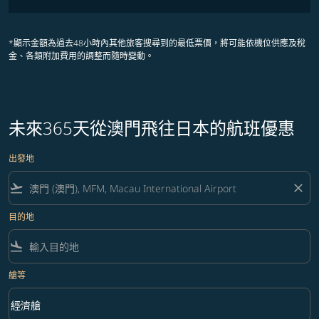
*顯示金額為過去48小時內其他旅客搜尋到的最低票價，將可能依機位供應及稅
金、各類附加費用的調整而隨時變動。
未來365天從澳門飛往日本的航班優惠
出發地
flight_takeoff
close
目的地
flight_land
艙等
keyboard_arrow_down
經濟艙
艙等 option 經濟艙 Selected