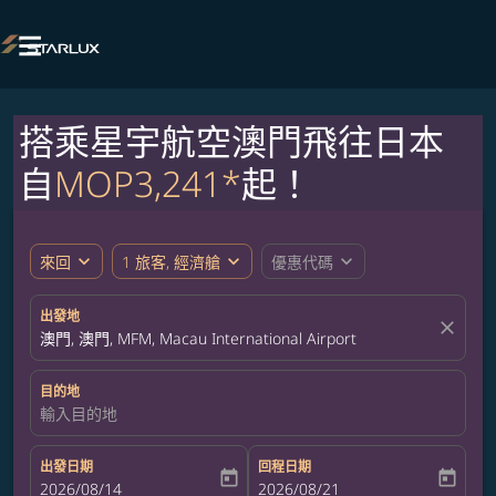

搭乘星宇航空澳門飛往日本
自
MOP3,241*
起！
expand_more
expand_more
expand_more
來回
1 旅客, 經濟艙
優惠代碼
出發地
close
澳門, 澳門, MFM, Macau International Airport
目的地
輸入目的地
出發日期
回程日期
today
today
fc-booking-departure-date-aria-label
2026/08/14
fc-booking-return-date-aria-label
2026/08/21