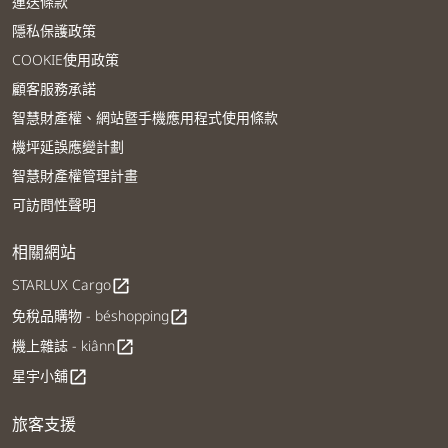
運送條款
隱私保護政策
COOKIE使用政策
顧客服務承諾
智慧財產權、網站暨手機應用程式使用條款
機坪延誤應變計劃
智慧財產權管理計畫
可訪問性聲明
相關網站
STARLUX Cargo
open_in_new
免稅品購物 - béshopping
open_in_new
機上雜誌 - kiânn
open_in_new
星宇小舖
open_in_new
旅客支援