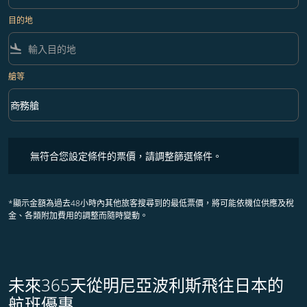
目的地
flight_land
艙等
keyboard_arrow_down
商務艙
艙等 option 商務艙 Selected
無符合您設定條件的票價，請調整篩選條件。
無符合您設定條件的票價，請調整篩選條件。
*顯示金額為過去48小時內其他旅客搜尋到的最低票價，將可能依機位供應及稅
金、各類附加費用的調整而隨時變動。
未來365天從明尼亞波利斯飛往日本的
航班優惠