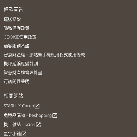
條款宣告
運送條款
隱私保護政策
COOKIE使用政策
顧客服務承諾
智慧財產權、網站暨手機應用程式使用條款
機坪延誤應變計劃
智慧財產權管理計畫
可訪問性聲明
相關網站
STARLUX Cargo
open_in_new
免稅品購物 - béshopping
open_in_new
機上雜誌 - kiânn
open_in_new
星宇小舖
open_in_new