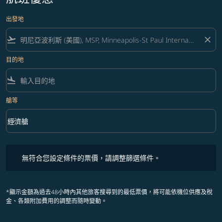
出發地
flight_takeoff
close
目的地
flight_land
艙等
keyboard_arrow_down
經濟艙
艙等 option 經濟艙 Selected
無符合您設定條件的票價，請調整篩選條件。
無符合您設定條件的票價，請調整篩選條件。
*顯示金額為過去48小時內其他旅客搜尋到的最低票價，將可能依機位供應及稅
金、各類附加費用的調整而隨時變動。