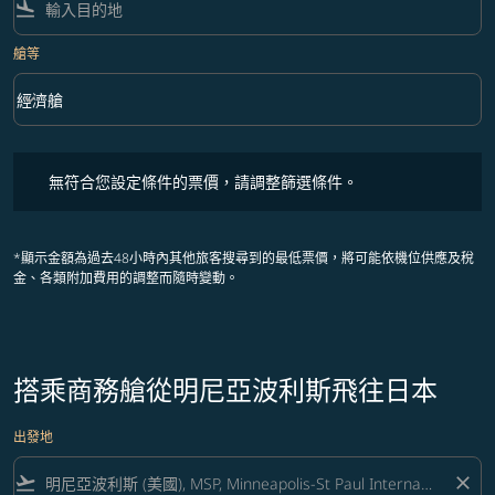
flight_land
艙等
keyboard_arrow_down
經濟艙
艙等 option 經濟艙 Selected
無符合您設定條件的票價，請調整篩選條件。
無符合您設定條件的票價，請調整篩選條件。
*顯示金額為過去48小時內其他旅客搜尋到的最低票價，將可能依機位供應及稅
金、各類附加費用的調整而隨時變動。
搭乘商務艙從明尼亞波利斯飛往日本
出發地
flight_takeoff
close