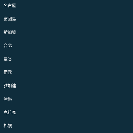
名古屋
富國島
新加坡
台北
曼谷
宿霧
雅加達
清邁
克拉克
札幌