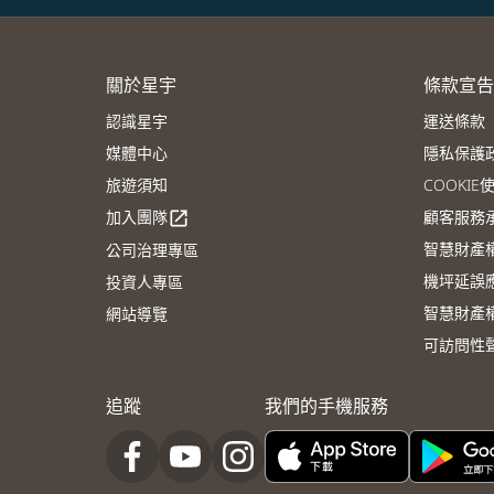
關於星宇
條款宣告
認識星宇
運送條款
媒體中心
隱私保護
旅遊須知
COOKI
加入團隊
顧客服務
open_in_new
智慧財產
公司治理專區
機坪延誤
投資人專區
智慧財產
網站導覽
可訪問性
追蹤
我們的手機服務