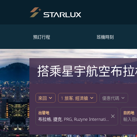
預訂行程
班機時刻
搭乘星宇航空布拉
expand_more
expand_more
expand_more
來回
1 旅客, 經濟艙
優惠代碼
出發地
目的地
close