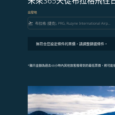
未來365天從布拉格飛往
出發地
flight_takeoff
無符合您設定條件的票價，請調整篩選條件。
無符合您設定條件的票價，請調整篩選條件。
*顯示金額為過去48小時內其他旅客搜尋到的最低票價，將可能