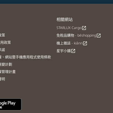
相關網站
STARLUX Cargo
open_in_new
政策
免稅品購物 - béshopping
open_in_new
E使用政策
機上雜誌 - kiânn
open_in_new
承諾
星宇小舖
open_in_new
權、網站暨手機應用程式使用條款
應變計劃
權管理計畫
聲明