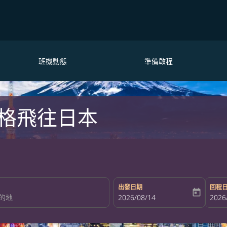
班機動態
準備啟程
格飛往日本
出發日期
回程
today
fc-booking-departure-date-aria-la
2026/08/14
fc-bo
2026