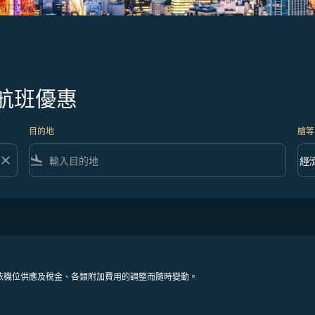
航班優惠
目的地
艙等
close
flight_land
keyboard_arrow_down
經
艙等 
依機位供應及稅金、各類附加費用的調整而隨時變動。