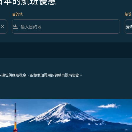
日本的航班優惠
目的地
艙等
close
flight_land
keyboard_arrow_down
經
艙等 
依機位供應及稅金、各類附加費用的調整而隨時變動。