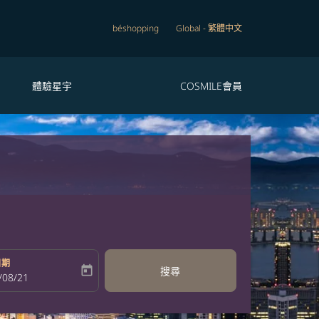
béshopping
Global
-
繁體中文
體驗星宇
COSMILE會員
日期
today
搜尋
bel
oking-return-date-aria-label
/08/21