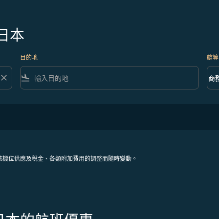
日本
目的地
艙等
close
flight_land
keyboard_arrow_down
商
艙等 
依機位供應及稅金、各類附加費用的調整而隨時變動。