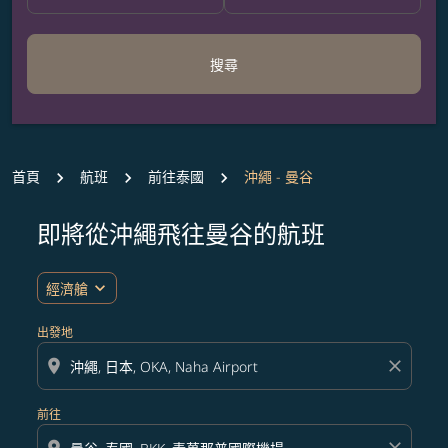
搜尋
首頁
航班
前往泰國
沖繩 - 曼谷
即將從沖繩飛往曼谷的航班
無符合您設定條件的票價，請調整篩選條件。
expand_more
經濟艙
出發地
location_on
close
前往