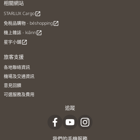
相關網站
STARLUX Cargo
open_in_new
免稅品購物 - béshopping
open_in_new
機上雜誌 - kiânn
open_in_new
星宇小舖
open_in_new
旅客支援
各地聯絡資訊
機場及交通資訊
意見回饋
可選服務及費用
追蹤
我們的手機服務