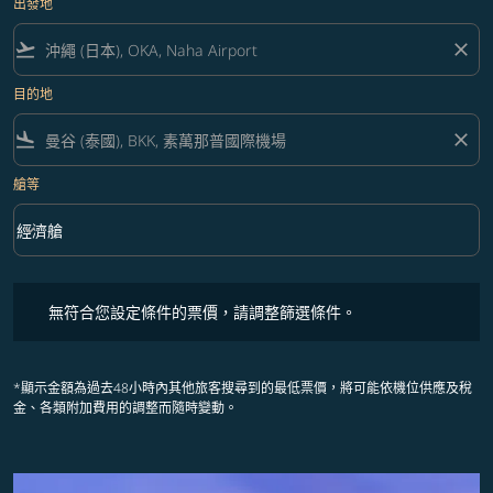
出發地
flight_takeoff
close
目的地
flight_land
close
艙等
keyboard_arrow_down
經濟艙
艙等 option 經濟艙 Selected
無符合您設定條件的票價，請調整篩選條件。
無符合您設定條件的票價，請調整篩選條件。
*顯示金額為過去48小時內其他旅客搜尋到的最低票價，將可能依機位供應及稅
金、各類附加費用的調整而隨時變動。