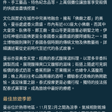
件、手工藝品、特色紀念品等，上萬個攤位讓旅客享受殺價
的快感並盡情挖寶。
文化與歷史在城市中完美地融合，擁有「佛廟之都」的美
名，曼谷處處香火鼎盛，市內有近400座大小佛廟，而其中
大皇宮、臥佛寺、鄭王廟、金山寺更是旅客必朝聖之地，伊
拉旺神壇四面佛更是全泰國香火最鼎盛的膜拜據點之一。國
立博物館則陳列了泰國各個時期的傳統文物及佛教藝術，詳
細講述著從史前時代至近代的各式故事。
曼谷亦是美食天堂，經典的泰式酸辣湯料理，以眾多辛香料
調製而成，展現酸辣爽口又馥郁的滋味；街道上隨處可見銅
板價的泰式奶茶、香蕉煎餅、芒果糯米，也總令人滿腹而
歸；晚上再前往考山路周邊的酒吧，體驗泰式夜晚的熱鬧歡
愉。滿足味蕾之餘，泰式按摩更是必備行程，獨特的技法搭
配泰式藥草球，成為旅途中最好的療癒。
最佳旅遊季節
曼谷位於熱帶地區，11月至2月之間為涼季，氣候相對乾燥