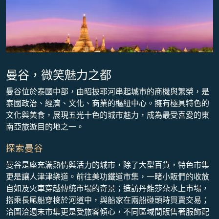
曼谷，微笑魅力之都
曼谷位於泰國中部，由昭披耶河串起城市的商機與繁榮，是
泰國政治、經濟、文化、商業的樞紐中心。擁有極具特色的
文化與美食，展現五光十色的城市魅力，成為最受喜愛的東
南亞旅遊目的地之一。
探索曼谷
曼谷是座充滿熱情與活力的城市，除了大型百貨，特色市集
更是讓人津津樂道。前往美功鐵道市集，一睹小販們的收放
自如及火車穿越傳統市場的奇景；造訪丹能莎朵水上市場，
搭乘長尾船穿梭於河道中，與船家在兩船碰頭時買賣交易；
洽圖洽週末市集更是受旅客傾心，不同區域間販售著服飾配