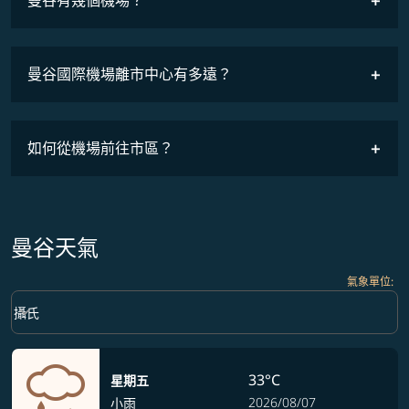
曼谷有幾個機場？
曼谷國際機場離市中心有多遠？
如何從機場前往市區？
曼谷天氣
氣象單位
:
Weather unit option 攝氏 Selected
keyboard_arrow_down
攝氏
33°C
星期五
2026/08/07
小雨