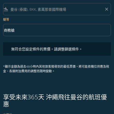
flight_land
close
艙等
keyboard_arrow_down
商務艙
艙等 option 商務艙 Selected
無符合您設定條件的票價，請調整篩選條件。
無符合您設定條件的票價，請調整篩選條件。
*顯示金額為過去48小時內其他旅客搜尋到的最低票價，將可能依機位供應及稅
金、各類附加費用的調整而隨時變動。
享受未來365天 沖繩飛往曼谷的航班優
惠