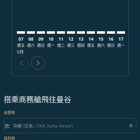
07
08
09
10
11
12
13
14
15
16
17
18
週五
週六
週日
週一
週二
週三
週四
週五
週六
週日
週一
週二
8月
chevron_left
chevron_right
搭乘商務艙飛往曼谷
出發地
flight_takeoff
close
目的地