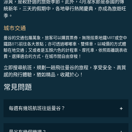
涼爽，是較舒適的旅遊季節。此外，4月潑水節是泰國的傳
統新年，三天的假期中，各地舉行熱鬧慶典，亦成為旅遊旺
季。
城市交通
曼谷的交通包羅萬象，旅客可以購買票券，無限搭乘地鐵MRT或空中
鐵路BTS前往各大景點；亦可透過嘟嘟車、雙條車，以喊價的方式體
驗在地交通；又或者是五顏六色的計程車、摩托車，依照距離跳表收
費。選擇適合的方式，在城市間自由穿梭！
立即搜尋航班，規劃一趟飛往曼谷的旅程，享受安全、高質
感的飛行體驗，猶如精品，收藏於心！
常見問題
最低票價
COSMILE會員
每週有幾班航班往返曼谷？
班機時刻表