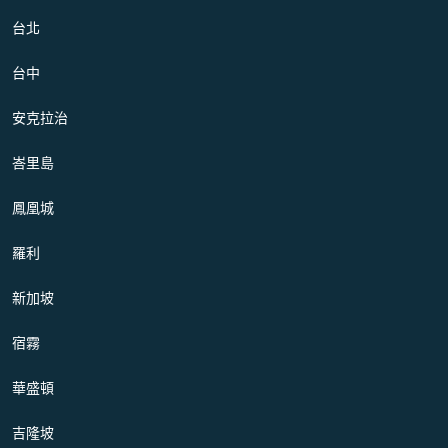
台北
台中
安克拉治
峇里島
鳳凰城
羅利
新加坡
宿霧
華盛頓
吉隆坡