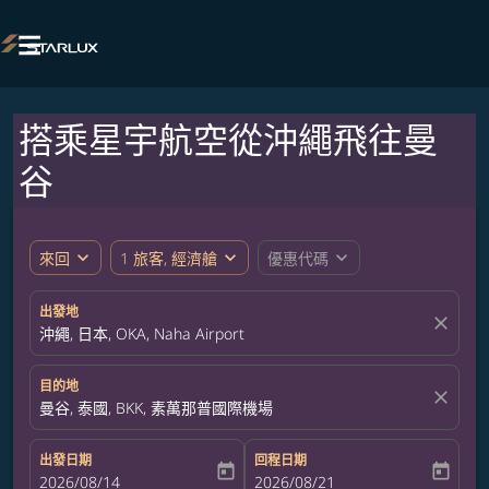

搭乘星宇航空從沖繩飛往曼
谷
expand_more
expand_more
expand_more
來回
1 旅客, 經濟艙
優惠代碼
出發地
close
沖繩, 日本, OKA, Naha Airport
目的地
close
曼谷, 泰國, BKK, 素萬那普國際機場
出發日期
回程日期
today
today
fc-booking-departure-date-aria-label
2026/08/14
fc-booking-return-date-aria-label
2026/08/21