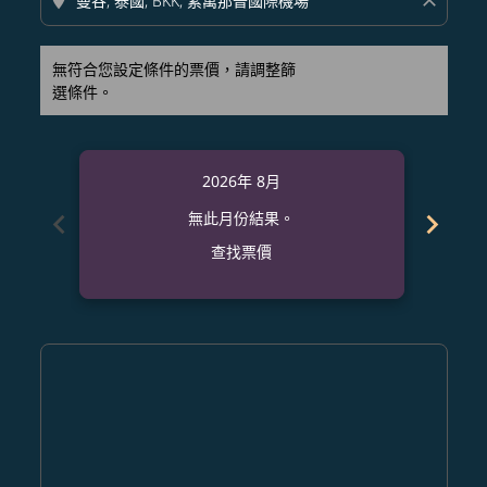
location_on
close
無符合您設定條件的票價，請調整篩
選條件。
2026年 8月
chevron_left
chevron_right
無此月份結果。
查找票價
Displaying fares for 八月-2026
OKA–BKK: cmp-view-offers-disclaimer. 查找票價
OKA–BKK: cmp-view-offers-disclaimer. 查找票價
OKA–BKK: cmp-view-offers-disclaimer. 查
OKA–BKK: cmp-view-offers-disclaime
OKA–BKK: cmp-view-offers-discla
OKA–BKK: cmp-view-offers-di
OKA–BKK: cmp-view-offer
OKA–BKK: cmp-view-o
OKA–BKK: cmp-vie
OKA–BKK: cmp
OKA–BKK:
OKA–B
O