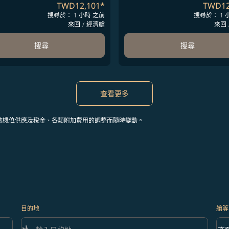
TWD12,101
*
TWD12
搜尋於： 1 小時 之前
搜尋於： 1 
來回
/
經濟艙
來回
搜尋
搜尋
查看更多
依機位供應及稅金、各類附加費用的調整而隨時變動。
目的地
艙等