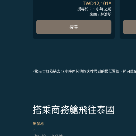
TWD12,101
*
搜尋於： 1 小時 之前
來回
/
經濟艙
搜尋
*顯示金額為過去48小時內其他旅客搜尋到的最低票價，將可能
搭乘商務艙飛往泰國
出發地