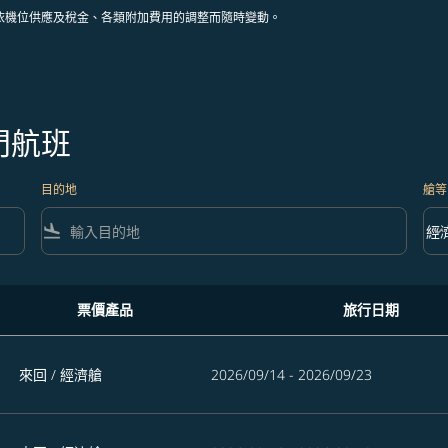
依機位供應及稅金、各類附加費用的調整而隨時變動。
門航班
目的地
艙等
flight_land
keyboard_arrow_down
經
艙等 
票價產品
旅行日期
來回
/
經濟艙
2026/09/14 - 2026/09/23