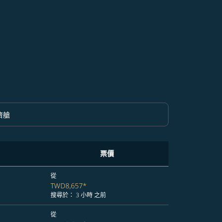
濟艙
option 經濟艙 Selected
票價
從
TWD8,657
*
搜尋於： 3 小時 之前
從