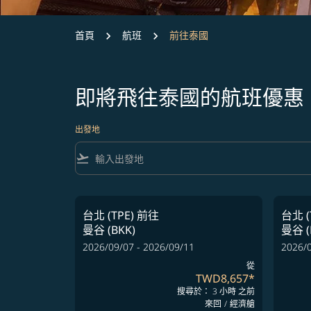
首頁
航班
前往泰國
即將飛往泰國的航班優惠
出發地
flight_takeoff
台北 (TPE)
前往
台北 (
曼谷 (BKK)
曼谷 (
2026/09/07 - 2026/09/11
2026/0
從
TWD8,657
*
搜尋於： 3 小時 之前
來回
/
經濟艙