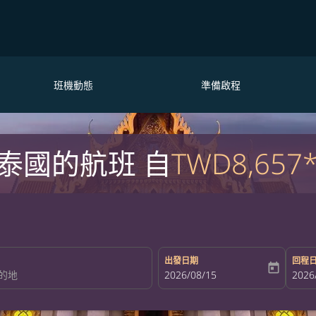
班機動態
準備啟程
泰國的航班 自
TWD8,657
出發日期
回程
today
fc-booking-departure-date-aria-la
2026/08/15
fc-bo
2026