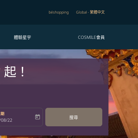
béshopping
Global
-
繁體中文
體驗星宇
COSMILE會員
*
起！
日期
today
搜尋
bel
oking-return-date-aria-label
/08/22