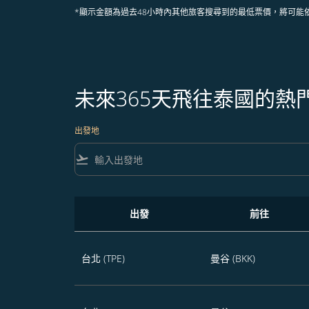
*顯示金額為過去48小時內其他旅客搜尋到的最低票價，將可能
未來365天飛往泰國的熱
出發地
flight_takeoff
出發
前往
未來365天飛往泰國的熱門航班
台北 (TPE)
曼谷 (BKK)