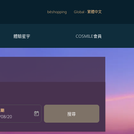
béshopping
Global
-
繁體中文
體驗星宇
COSMILE會員
日期
today
搜尋
bel
oking-return-date-aria-label
/08/20