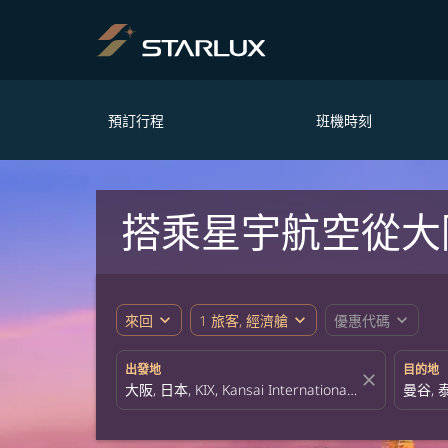
預訂行程
班機時刻
搭乘星宇航空從大
expand_more
expand_more
expand_more
來回
1 旅客, 經濟艙
優惠代碼
出發地
目的地
close