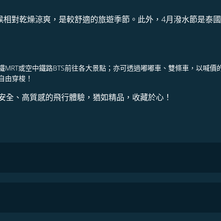
氣候相對乾燥涼爽，是較舒適的旅遊季節。此外，4月潑水節是泰
MRT或空中鐵路BTS前往各大景點；亦可透過嘟嘟車、雙條車，以喊
自由穿梭！
安全、高質感的飛行體驗，猶如精品，收藏於心！
COSMILE會員