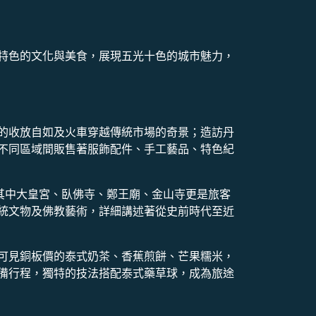
特色的文化與美食，展現五光十色的城市魅力，
的收放自如及火車穿越傳統市場的奇景；造訪丹
不同區域間販售著服飾配件、手工藝品、特色紀
其中大皇宮、臥佛寺、鄭王廟、金山寺更是旅客
統文物及佛教藝術，詳細講述著從史前時代至近
可見銅板價的泰式奶茶、香蕉煎餅、芒果糯米，
備行程，獨特的技法搭配泰式藥草球，成為旅途