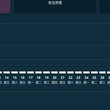
查找票價
laimer. 查找票價
disclaimer. 查找票價
ers-disclaimer. 查找票價
-offers-disclaimer. 查找票價
view-offers-disclaimer. 查找票價
mp-view-offers-disclaimer. 查找票價
K: cmp-view-offers-disclaimer. 查找票價
X–BKK: cmp-view-offers-disclaimer. 查找票價
KIX–BKK: cmp-view-offers-disclaimer. 查找票價
KIX–BKK: cmp-view-offers-disclaimer. 查找票價
KIX–BKK: cmp-view-offers-disclaimer. 查找票價
KIX–BKK: cmp-view-offers-disclaimer. 查找票
KIX–BKK: cmp-view-offers-disclaimer.
KIX–BKK: cmp-view-offers-disclai
KIX–BKK: cmp-view-offers-dis
KIX–BKK: cmp-view-offers
KIX–BKK: cmp-view-of
KIX–BKK: cmp-view
KIX–BKK: cmp-
KIX–BKK: 
KIX–B
K
3
14
15
16
17
18
19
20
21
22
23
24
25
26
四
週五
週六
週日
週一
週二
週三
週四
週五
週六
週日
週一
週二
週三