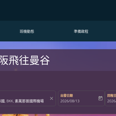
班機動態
準備啟程
阪飛往曼谷
出發日期
回程
close
today
fc-booking-departure-date-aria-la
2026/08/13
fc-bo
2026