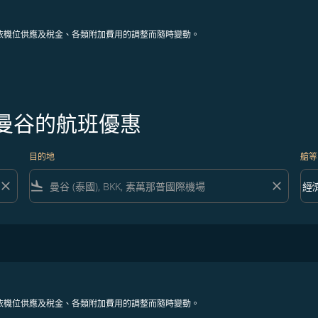
依機位供應及稅金、各類附加費用的調整而隨時變動。
往曼谷的航班優惠
目的地
艙等
close
flight_land
close
keyboard_arrow_down
經
艙等 
依機位供應及稅金、各類附加費用的調整而隨時變動。