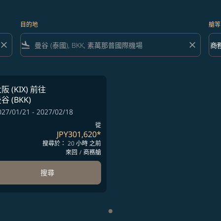
目的地
艙等
close
flight_land
close
keyboard_arrow_down
商
艙等 
阪 (KIX)
前往
谷 (BKK)
027/01/21 - 2027/02/18
從
JPY301,620
*
搜尋於： 20 小時 之前
來回
/
商務艙
搜尋
顯示 cmp-pagination-showing-