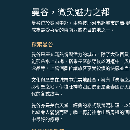
曼谷，微笑魅力之都
曼谷位於泰國中部，由昭披耶河串起城市的商機
成為最受喜愛的東南亞旅遊目的地之一。
探索曼谷
曼谷是座充滿熱情與活力的城市，除了大型百貨
能莎朵水上市場，搭乘長尾船穿梭於河道中，與
念品等，上萬個攤位讓旅客享受殺價的快感並盡
文化與歷史在城市中完美地融合，擁有「佛廟之
必朝聖之地，伊拉旺神壇四面佛更是全泰國香火
代的各式故事。
曼谷亦是美食天堂，經典的泰式酸辣湯料理，以
也總令人滿腹而歸；晚上再前往考山路周邊的酒
中最好的療癒。