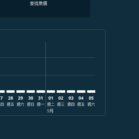
查找票價
價
 查找票價
mer. 查找票價
claimer. 查找票價
-disclaimer. 查找票價
fers-disclaimer. 查找票價
-offers-disclaimer. 查找票價
view-offers-disclaimer. 查找票價
cmp-view-offers-disclaimer. 查找票價
KK: cmp-view-offers-disclaimer. 查找票價
IX–BKK: cmp-view-offers-disclaimer. 查找票價
KIX–BKK: cmp-view-offers-disclaimer. 查找票價
KIX–BKK: cmp-view-offers-disclaimer. 查找票價
KIX–BKK: cmp-view-offers-disclaimer. 查找票價
KIX–BKK: cmp-view-offers-disclaimer. 查找
KIX–BKK: cmp-view-offers-disclaimer
KIX–BKK: cmp-view-offers-discla
KIX–BKK: cmp-view-offers-di
KIX–BKK: cmp-view-offer
KIX–BKK: cmp-view-of
27
28
29
30
31
01
02
03
04
05
週四
週五
週六
週日
週一
週二
週三
週四
週五
週六
9月