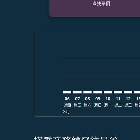
查找票價
Displaying fares for 八月-2026
KIX–BKK: cmp-view-offers-disc
KIX–BKK: cmp-view-offers-
KIX–BKK: cmp-view-off
KIX–BKK: cmp-view
KIX–BKK: cmp-
KIX–BKK: c
KIX–BK
KI
06
07
08
09
10
11
12
1
週四
週五
週六
週日
週一
週二
週三
週
8月