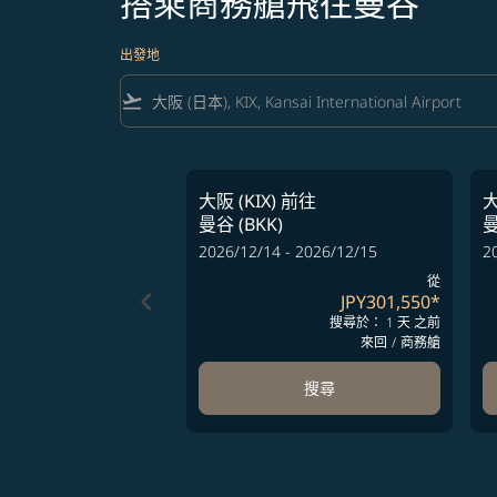
搭乘商務艙飛往曼谷
出發地
flight_takeoff
大阪 (KIX)
前往
大
曼谷 (BKK)
曼
2026/12/14 - 2026/12/15
2
從
keyboard_arrow_left
JPY301,550
*
搜尋於： 1 天 之前
來回
/
商務艙
搜尋