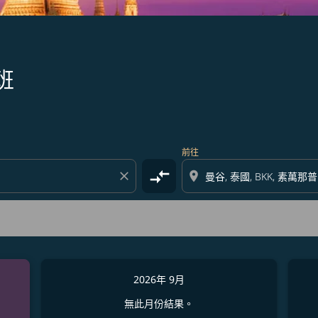
班
前往
compare_arrows
close
location_on
2026年 9月
無此月份結果。