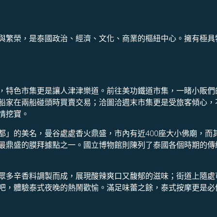
與繁榮，是泰國政治、經濟、文化、商業的樞紐中心。擁有極具
，特色市集更是讓人津津樂道。前往美功鐵道市集，一睹小販們
船家在兩船碰頭時買賣交易；洽圖洽週末市集更是受旅客傾心，
情挖寶。
都」的美名，曼谷處處香火鼎盛，市內有近400座大小佛廟，而
最鼎盛的膜拜據點之一。國立博物館則陳列了泰國各個時期的傳
眾多辛香料調製而成，展現酸辣爽口又馥郁的滋味；街道上隨處
吧，體驗泰式夜晚的熱鬧歡愉。滿足味蕾之餘，泰式按摩更是必