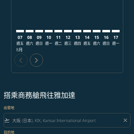
07
08
09
10
11
12
13
14
15
16
17
18
週五
週六
週日
週一
週二
週三
週四
週五
週六
週日
週一
週二
8月
chevron_left
chevron_right
搭乘商務艙飛往雅加達
出發地
flight_takeoff
close
目的地