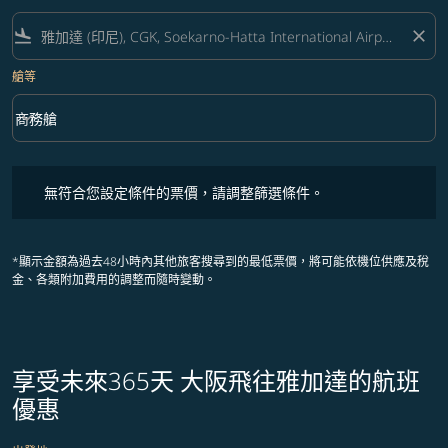
flight_land
close
艙等
keyboard_arrow_down
商務艙
艙等 option 商務艙 Selected
無符合您設定條件的票價，請調整篩選條件。
無符合您設定條件的票價，請調整篩選條件。
*顯示金額為過去48小時內其他旅客搜尋到的最低票價，將可能依機位供應及稅
金、各類附加費用的調整而隨時變動。
享受未來365天 大阪飛往雅加達的航班
優惠