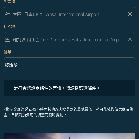
出發地
flight_takeoff
close
目的地
flight_land
close
艙等
keyboard_arrow_down
經濟艙
艙等 option 經濟艙 Selected
無符合您設定條件的票價，請調整篩選條件。
無符合您設定條件的票價，請調整篩選條件。
*顯示金額為過去48小時內其他旅客搜尋到的最低票價，將可能依機位供應及稅
金、各類附加費用的調整而隨時變動。