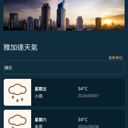
雅加達天氣
氣象單位
:
Weather unit option 攝氏 Selected
keyboard_arrow_down
攝氏
34°C
星期五
2026/08/07
小雨
34°C
星期六
2026/08/08
多雲