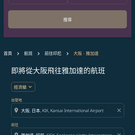
搜尋
首頁
航班
前往印尼
大阪 - 雅加達
即將從大阪飛往雅加達的航班
無符合您設定條件的票價，請調整篩選條件。
expand_more
經濟艙
出發地
location_on
close
前往