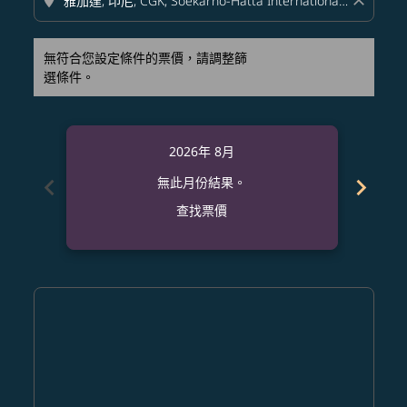
location_on
close
無符合您設定條件的票價，請調整篩
選條件。
2026年 8月
chevron_left
chevron_right
無此月份結果。
查找票價
Displaying fares for 八月-2026
KIX–CGK: cmp-view-offers-disclaimer. 查找票價
KIX–CGK: cmp-view-offers-disclaimer. 查找票價
KIX–CGK: cmp-view-offers-disclaimer. 查找
KIX–CGK: cmp-view-offers-disclaimer
KIX–CGK: cmp-view-offers-discla
KIX–CGK: cmp-view-offers-di
KIX–CGK: cmp-view-offers
KIX–CGK: cmp-view-of
KIX–CGK: cmp-vie
KIX–CGK: cmp
KIX–CGK:
KIX–C
K