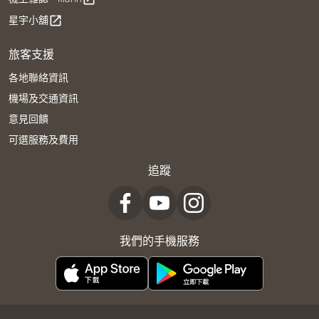
星宇小舖
open_in_new
旅客支援
各地聯絡資訊
機場及交通資訊
意見回饋
可選服務及費用
追蹤
我們的手機服務