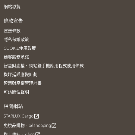
網站導覽
條款宣告
運送條款
隱私保護政策
COOKIE使用政策
顧客服務承諾
智慧財產權、網站暨手機應用程式使用條款
機坪延誤應變計劃
智慧財產權管理計畫
可訪問性聲明
相關網站
STARLUX Cargo
open_in_new
免稅品購物 - béshopping
open_in_new
機上雜誌 - kiânn
open_in_new