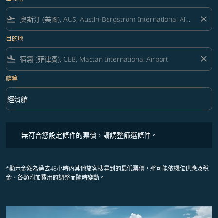
flight_takeoff
close
目的地
flight_land
close
艙等
keyboard_arrow_down
經濟艙
艙等 option 經濟艙 Selected
無符合您設定條件的票價，請調整篩選條件。
無符合您設定條件的票價，請調整篩選條件。
*顯示金額為過去48小時內其他旅客搜尋到的最低票價，將可能依機位供應及稅
金、各類附加費用的調整而隨時變動。