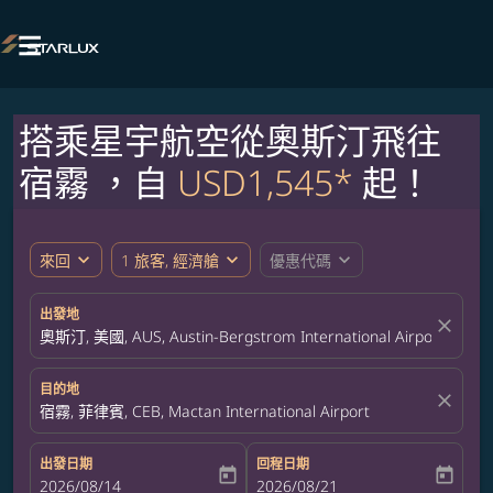

搭乘星宇航空從奧斯汀飛往
宿霧 ，自
USD1,545*
起！
expand_more
expand_more
expand_more
來回
1 旅客, 經濟艙
優惠代碼
出發地
close
奧斯汀, 美國, AUS, Austin-Bergstrom International Airport
目的地
close
宿霧, 菲律賓, CEB, Mactan International Airport
出發日期
回程日期
today
today
fc-booking-departure-date-aria-label
2026/08/14
fc-booking-return-date-aria-label
2026/08/21