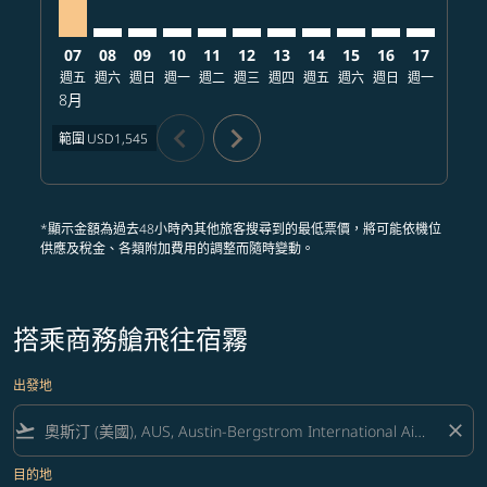
07
08
09
10
11
12
13
14
15
16
17
18
週五
週六
週日
週一
週二
週三
週四
週五
週六
週日
週一
週二
8月
chevron_left
chevron_right
範圍
USD1,545
*顯示金額為過去48小時內其他旅客搜尋到的最低票價，將可能依機位
供應及稅金、各類附加費用的調整而隨時變動。
搭乘商務艙飛往宿霧
出發地
flight_takeoff
close
目的地