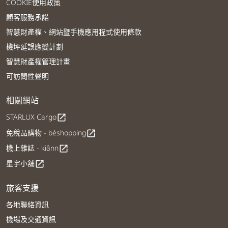
COOKIE使用政策
顧客服務承諾
智慧財產權、網站暨手機應用程式使用條款
機坪延誤應變計劃
智慧財產權管理計畫
可訪問性聲明
相關網站
STARLUX Cargo
open_in_new
免稅品購物 - béshopping
open_in_new
機上雜誌 - kiânn
open_in_new
星宇小舖
open_in_new
旅客支援
各地聯絡資訊
機場及交通資訊