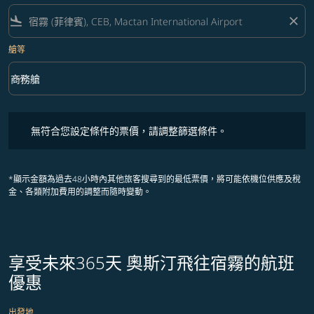
flight_land
close
艙等
keyboard_arrow_down
商務艙
艙等 option 商務艙 Selected
無符合您設定條件的票價，請調整篩選條件。
無符合您設定條件的票價，請調整篩選條件。
*顯示金額為過去48小時內其他旅客搜尋到的最低票價，將可能依機位供應及稅
金、各類附加費用的調整而隨時變動。
享受未來365天 奧斯汀飛往宿霧的航班
優惠
出發地