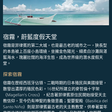
宿霧，蔚藍度假天堂
宿霧是菲律賓的第二大城，也是最古老的城市之一，狹長型
的本島被上百座小島環繞，坐擁金色陽光、細柔白沙灘與湛
藍海水，瑰麗壯闊的海洋生態，成為世界級的潛水度假天
堂。
探索宿霧
宿霧在歷經西班牙佔領、二戰時期的日本殖民與美國接管，
散發出濃厚的殖民色彩。16世紀所建立的麥哲倫十字架
（Magellan's Cross），紀念著菲律賓原住民開始接受天主
教信仰，至今仍有神聖的象徵意義；聖嬰聖殿（Basilica del
Santo Niño）則是菲律賓最古老的天主教教堂，供奉著當年