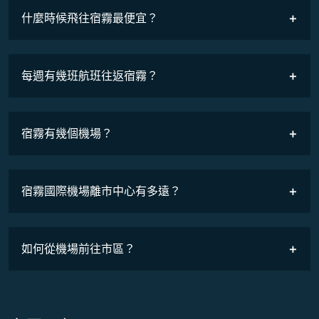
什麼時候飛往宿霧最便宜？
最低票價
COSMILE會員
每週有幾班航班往返宿霧？
班機時刻表
宿霧有幾個機場？
宿霧國際機場離市中心有多遠？
如何從機場前往市區？