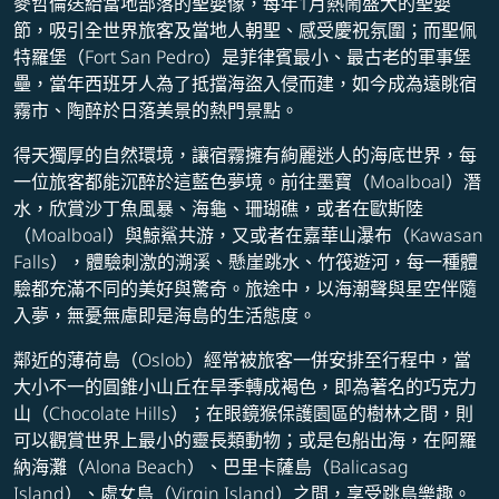
麥哲倫送給當地部落的聖嬰像，每年1月熱鬧盛大的聖嬰
節，吸引全世界旅客及當地人朝聖、感受慶祝氛圍；而聖佩
特羅堡（Fort San Pedro）是菲律賓最小、最古老的軍事堡
壘，當年西班牙人為了抵擋海盜入侵而建，如今成為遠眺宿
霧市、陶醉於日落美景的熱門景點。
得天獨厚的自然環境，讓宿霧擁有絢麗迷人的海底世界，每
一位旅客都能沉醉於這藍色夢境。前往墨寶（Moalboal）潛
水，欣賞沙丁魚風暴、海龜、珊瑚礁，或者在歐斯陸
（Moalboal）與鯨鯊共游，又或者在嘉華山瀑布（Kawasan
Falls），體驗刺激的溯溪、懸崖跳水、竹筏遊河，每一種體
驗都充滿不同的美好與驚奇。旅途中，以海潮聲與星空伴隨
入夢，無憂無慮即是海島的生活態度。
鄰近的薄荷島（Oslob）經常被旅客一併安排至行程中，當
大小不一的圓錐小山丘在旱季轉成褐色，即為著名的巧克力
山（Chocolate Hills）；在眼鏡猴保護園區的樹林之間，則
可以觀賞世界上最小的靈長類動物；或是包船出海，在阿羅
納海灘（Alona Beach）、巴里卡薩島（Balicasag
Island）、處女島（Virgin Island）之間，享受跳島樂趣。