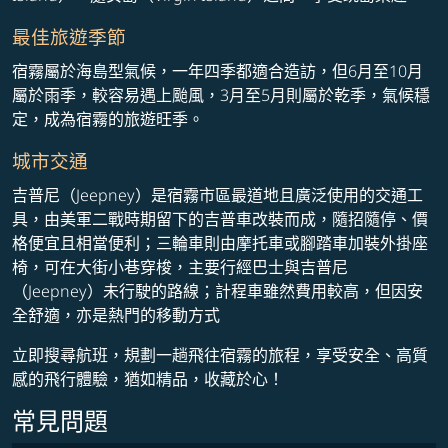
最佳旅遊季節
宿霧屬於海島型氣候，一年四季都適合造訪，但6月至10月
屬於雨季，較容易遇上颱風，3月至5月則屬於乾季，氣候穩
定，成為宿霧的旅遊旺季。
城市交通
吉普尼（Jeepney）是宿霧市區最道地且廣泛使用的交通工
具，由美軍二戰時期留下的吉普車改裝而成，隨招隨停、價
格便宜且相當便利；三輪車則由摩托車或腳踏車加裝外掛座
椅，可在大街小巷穿梭，主要行經巴士與吉普尼
（Jeepney）未行駛的路線；計程車雖然費用較高，但因安
全舒適，亦是熱門的移動方式
立即搜尋航班，規劃一趟飛往宿霧的旅程，享受安全、高質
感的飛行體驗，猶如精品，收藏於心！
常見問題