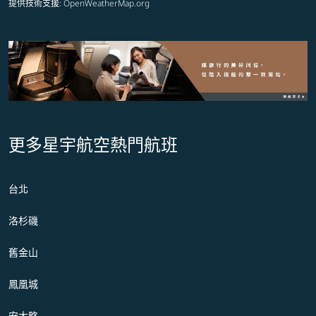
提供技術支援
: OpenWeatherMap.org
更多星宇航空熱門航班
台北
洛杉磯
舊金山
鳳凰城
安大略