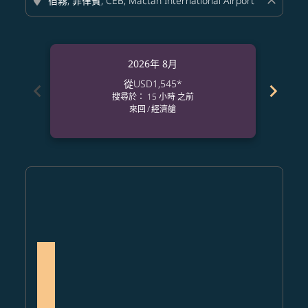
location_on
close
2026年 8月
從
USD1,545
*
chevron_left
chevron_right
搜尋於： 15 小時 之前
來回
/
經濟艙
Displaying fares for 八月-2026
AUS–CEB, 2026/08/07 – 2026/08/18: 從 USD1,545
AUS–CEB: cmp-view-offers-disclaimer. 查找票價
AUS–CEB: cmp-view-offers-disclaimer. 查
AUS–CEB: cmp-view-offers-disclaimer
AUS–CEB: cmp-view-offers-discla
AUS–CEB: cmp-view-offers-di
AUS–CEB: cmp-view-offer
AUS–CEB: cmp-view-of
AUS–CEB: cmp-vie
AUS–CEB: cmp
AUS–CEB:
AUS–C
A