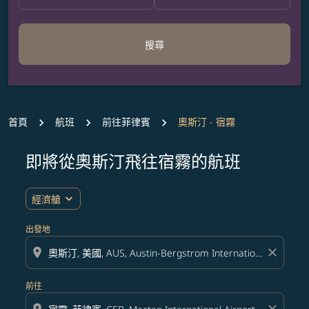
搜尋
首頁
航班
前往菲律賓
奧斯汀 - 宿霧
即將從奧斯汀飛往宿霧的航班
expand_more
經濟艙
出發地
location_on
close
前往