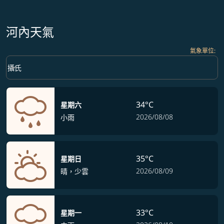
河內天氣
氣象單位
:
Weather unit option 攝氏 Selected
keyboard_arrow_down
攝氏
34°C
星期六
2026/08/08
小雨
35°C
星期日
2026/08/09
晴，少雲
33°C
星期一