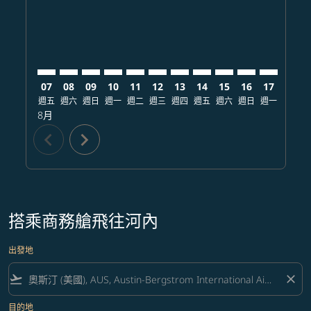
07
08
09
10
11
12
13
14
15
16
17
18
週五
週六
週日
週一
週二
週三
週四
週五
週六
週日
週一
週二
8月
chevron_left
chevron_right
搭乘商務艙飛往河內
出發地
flight_takeoff
close
目的地