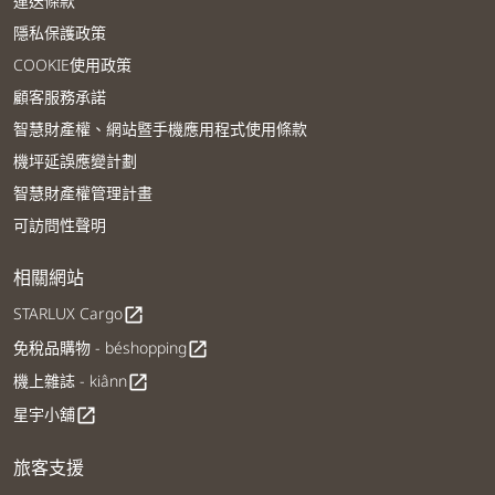
運送條款
隱私保護政策
COOKIE使用政策
顧客服務承諾
智慧財產權、網站暨手機應用程式使用條款
機坪延誤應變計劃
智慧財產權管理計畫
可訪問性聲明
相關網站
STARLUX Cargo
open_in_new
免稅品購物 - béshopping
open_in_new
機上雜誌 - kiânn
open_in_new
星宇小舖
open_in_new
旅客支援