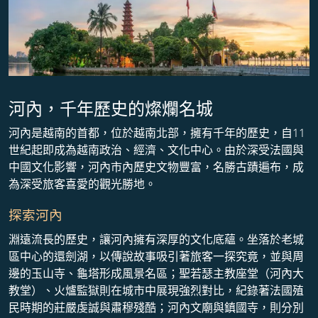
河內，千年歷史的燦爛名城
河內是越南的首都，位於越南北部，擁有千年的歷史，自11
世紀起即成為越南政治、經濟、文化中心。由於深受法國與
中國文化影響，河內市內歷史文物豐富，名勝古蹟遍布，成
為深受旅客喜愛的觀光勝地。
探索河內
淵遠流長的歷史，讓河內擁有深厚的文化底蘊。坐落於老城
區中心的還劍湖，以傳說故事吸引著旅客一探究竟，並與周
邊的玉山寺、龜塔形成風景名區；聖若瑟主教座堂（河內大
教堂）、火爐監獄則在城市中展現強烈對比，紀錄著法國殖
民時期的莊嚴虔誠與肅穆殘酷；河內文廟與鎮國寺，則分別