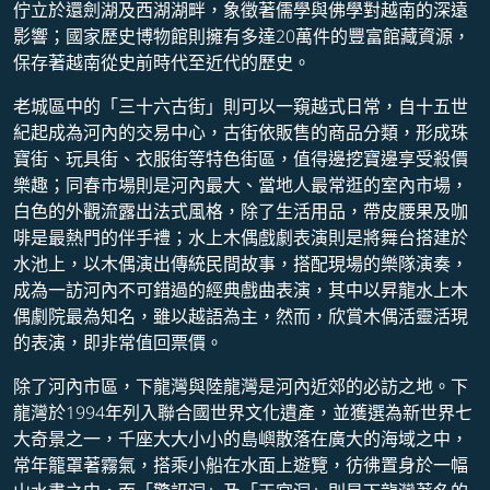
佇立於還劍湖及西湖湖畔，象徵著儒學與佛學對越南的深遠
影響；國家歷史博物館則擁有多達20萬件的豐富館藏資源，
保存著越南從史前時代至近代的歷史。
老城區中的「三十六古街」則可以一窺越式日常，自十五世
紀起成為河內的交易中心，古街依販售的商品分類，形成珠
寶街、玩具街、衣服街等特色街區，值得邊挖寶邊享受殺價
樂趣；同春市場則是河內最大、當地人最常逛的室內市場，
白色的外觀流露出法式風格，除了生活用品，帶皮腰果及咖
啡是最熱門的伴手禮；水上木偶戲劇表演則是將舞台搭建於
水池上，以木偶演出傳統民間故事，搭配現場的樂隊演奏，
成為一訪河內不可錯過的經典戲曲表演，其中以昇龍水上木
偶劇院最為知名，雖以越語為主，然而，欣賞木偶活靈活現
的表演，即非常值回票價。
除了河內市區，下龍灣與陸龍灣是河內近郊的必訪之地。下
龍灣於1994年列入聯合國世界文化遺產，並獲選為新世界七
大奇景之一，千座大大小小的島嶼散落在廣大的海域之中，
常年籠罩著霧氣，搭乘小船在水面上遊覽，彷彿置身於一幅