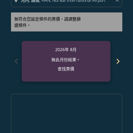
location_on
close
無符合您設定條件的票價，請調整篩
選條件。
2026年 8月
chevron_left
chevron_right
無此月份結果。
查找票價
Displaying fares for 八月-2026
AUS–HAN: cmp-view-offers-disclaimer. 查找票價
AUS–HAN: cmp-view-offers-disclaimer. 查找票價
AUS–HAN: cmp-view-offers-disclaimer. 查
AUS–HAN: cmp-view-offers-disclaime
AUS–HAN: cmp-view-offers-discl
AUS–HAN: cmp-view-offers-di
AUS–HAN: cmp-view-offer
AUS–HAN: cmp-view-o
AUS–HAN: cmp-vie
AUS–HAN: cmp
AUS–HAN:
AUS–H
A