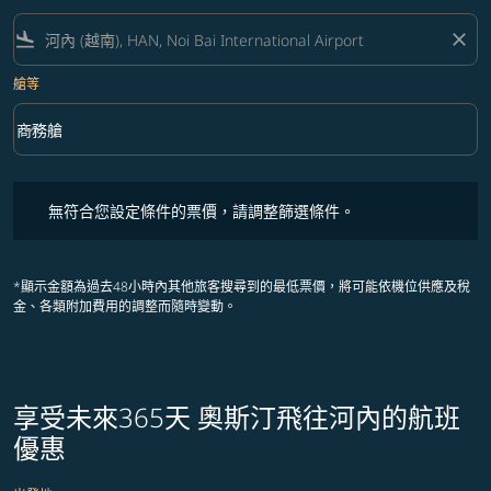
flight_land
close
艙等
keyboard_arrow_down
商務艙
艙等 option 商務艙 Selected
無符合您設定條件的票價，請調整篩選條件。
無符合您設定條件的票價，請調整篩選條件。
*顯示金額為過去48小時內其他旅客搜尋到的最低票價，將可能依機位供應及稅
金、各類附加費用的調整而隨時變動。
享受未來365天 奧斯汀飛往河內的航班
優惠