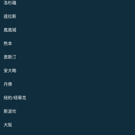
洛杉磯
達拉斯
鳳凰城
熊本
奧斯汀
安大略
丹佛
紐約/紐華克
斯波坎
大阪