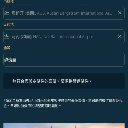
出發地
flight_takeoff
close
目的地
flight_land
close
艙等
keyboard_arrow_down
經濟艙
艙等 option 經濟艙 Selected
無符合您設定條件的票價，請調整篩選條件。
無符合您設定條件的票價，請調整篩選條件。
*顯示金額為過去48小時內其他旅客搜尋到的最低票價，將可能依機位供應及稅
金、各類附加費用的調整而隨時變動。