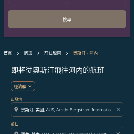
搜尋
首頁
航班
前往越南
奧斯汀 - 河內
即將從奧斯汀飛往河內的航班
無符合您設定條件的票價，請調整篩選條件。
expand_more
經濟艙
出發地
location_on
close
前往