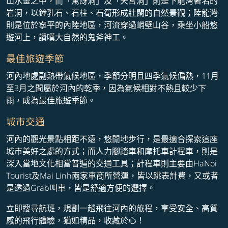
山水畫之中，而「驚訝洞」及「天宮洞」則是下龍灣著名的
岩洞，以鐘乳石、石柱、石筍形成壯闊的自然景觀；陸龍灣
則是位於寧平的內陸地區，河流穿過峭壁山谷，乘坐小船悠
遊河上，讚嘆大自然的鬼斧神工。
最佳旅遊季節
河內地處副熱帶氣候地區，季節分明且四季氣候偏熱，11月
至3月之間屬於河內的乾季，因為氣候相對不熱且較少下
雨，成為最佳旅遊季節。
城市交通
河內的觀光景點相距不遠，悠閒地步行，是最適合探索這座
城市美好之處的方式；而人力腳踏車和摩托車計程車，則是
深入當地文化相當普遍的交通工具；計程車則主要由HaNoi
Tourist及Mai Linh兩家車商所營運，皆以跳表計費，又或者
是透過Grab叫車，皆是舒適方便的選擇。
立即搜尋航班，規劃一趟飛往河內的旅程，享受安全、高質
感的飛行體驗，猶如精品，收藏於心！