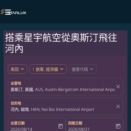

搭乘星宇航空從奧斯汀飛往
河內
expand_more
expand_more
expand_more
來回
1 旅客, 經濟艙
優惠代碼
出發地
close
奧斯汀, 美國, AUS, Austin-Bergstrom International Airport
目的地
close
河內, 越南, HAN, Noi Bai International Airport
出發日期
回程日期
today
today
fc-booking-departure-date-aria-label
2026/08/14
fc-booking-return-date-aria-label
2026/08/21