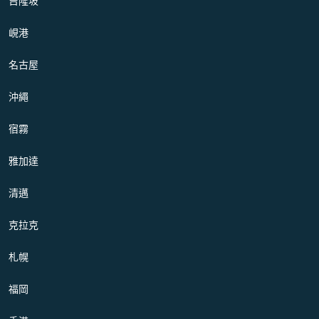
吉隆坡
峴港
名古屋
沖繩
宿霧
雅加達
清邁
克拉克
札幌
福岡