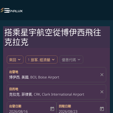

搭乘星宇航空從博伊西飛往
克拉克
expand_more
expand_more
expand_more
來回
1 旅客, 經濟艙
優惠代碼
出發地
close
博伊西, 美國, BOI, Boise Airport
目的地
close
克拉克, 菲律賓, CRK, Clark International Airport
出發日期
回程日期
today
today
fc-booking-departure-date-aria-label
2026/08/16
fc-booking-return-date-aria-label
2026/08/23