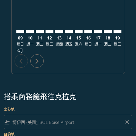
09
10
11
12
13
14
15
16
17
18
19
20
週日
週一
週二
週三
週四
週五
週六
週日
週一
週二
週三
週四
8月
chevron_left
chevron_right
搭乘商務艙飛往克拉克
出發地
flight_takeoff
close
目的地