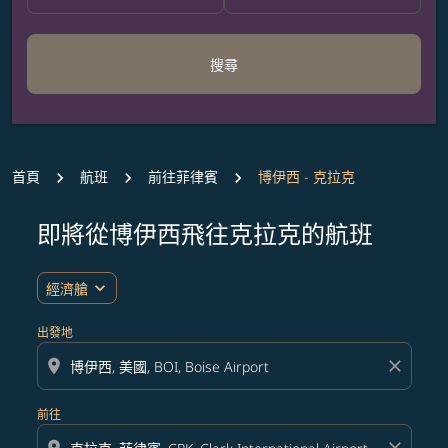
搜尋
首頁
航班
前往菲律賓
博伊西 - 克拉克
即將從博伊西飛往克拉克的航班
無符合您設定條件的票價，請調整篩選條件。
expand_more
經濟艙
出發地
location_on
close
前往