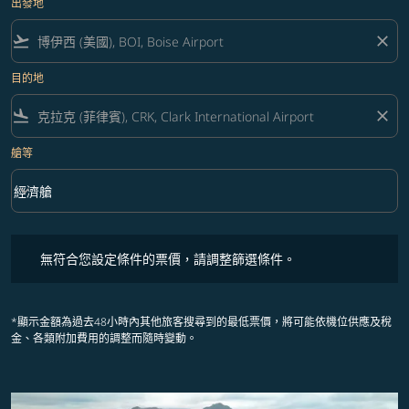
出發地
flight_takeoff
close
目的地
flight_land
close
艙等
keyboard_arrow_down
經濟艙
艙等 option 經濟艙 Selected
無符合您設定條件的票價，請調整篩選條件。
無符合您設定條件的票價，請調整篩選條件。
*顯示金額為過去48小時內其他旅客搜尋到的最低票價，將可能依機位供應及稅
金、各類附加費用的調整而隨時變動。