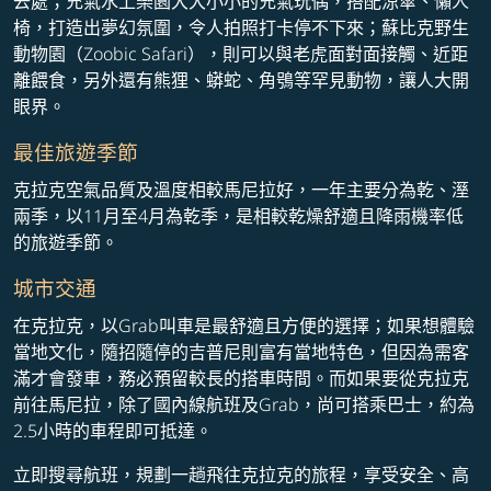
去處；充氣水上樂園大大小小的充氣玩偶，搭配涼傘、懶人
椅，打造出夢幻氛圍，令人拍照打卡停不下來；蘇比克野生
動物園（Zoobic Safari），則可以與老虎面對面接觸、近距
離餵食，另外還有熊狸、蟒蛇、角鴞等罕見動物，讓人大開
眼界。
最佳旅遊季節
克拉克空氣品質及溫度相較馬尼拉好，一年主要分為乾、溼
兩季，以11月至4月為乾季，是相較乾燥舒適且降雨機率低
的旅遊季節。
城市交通
在克拉克，以Grab叫車是最舒適且方便的選擇；如果想體驗
當地文化，隨招隨停的吉普尼則富有當地特色，但因為需客
滿才會發車，務必預留較長的搭車時間。而如果要從克拉克
前往馬尼拉，除了國內線航班及Grab，尚可搭乘巴士，約為
2.5小時的車程即可抵達。
立即搜尋航班，規劃一趟飛往克拉克的旅程，享受安全、高