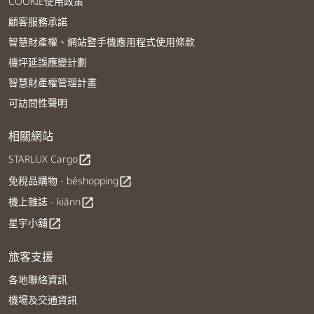
COOKIE使用政策
顧客服務承諾
智慧財產權、網站暨手機應用程式使用條款
機坪延誤應變計劃
智慧財產權管理計畫
可訪問性聲明
相關網站
STARLUX Cargo
open_in_new
免稅品購物 - béshopping
open_in_new
機上雜誌 - kiânn
open_in_new
星宇小舖
open_in_new
旅客支援
各地聯絡資訊
機場及交通資訊