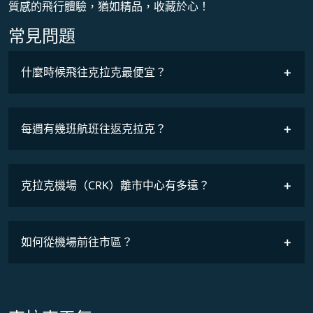
質感的飛行體驗，猶如精品，收藏於心！
常見問題
什麼時候飛往克拉克最便宜？
最低票價
COSMILE會員
每週有幾班航班往返克拉克？
班機時刻表
克拉克機場（CRK）離市中心有多遠？
如何從機場前往市區？