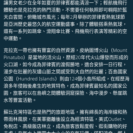
讓男女老少在全年如夏的菲律賓都能清涼一下；輕航機飛行
體驗也是克拉克的熱門活動，不需要任何執照即可翱翔於藍
天白雲間，俯瞰城市風光；每年2月舉辦的菲律賓熱氣球節
是亞洲歷史最悠久的航空運動盛事，除了體驗搭乘熱氣球，
還有一系列如跳傘、滑翔傘比賽、飛機飛行表演等精彩的空
中運動。
克拉克一帶也擁有豐富的自然資源，皮納圖博火山（Mount
Pinatubo）是當地的活火山，歷經20年代火山爆發而形成的
火口湖，如今成為菲律賓的渡假勝地，適合安排一日行程，
漫步在壯麗的灰燼山脈之間感受到大自然的壯麗；百島國家
公園（Hundred Islands）則由124個小島所組成，在經歷海
浪多年侵蝕後產生的地質特色，成為菲律賓最知名的國家公
園，旅客可以在島嶼之間體驗洞窟探險、海中漫步、懸崖跳
水等豐富活動。
蘇比克灣特區也是熱門的旅遊地區，擁有綿長的海岸線和熱
帶雨林風貌，在美軍撤離後設立為經濟特區，美式Outlet、
免稅店、高級飯店林立，成為旅客放鬆度假、逛街購物的好