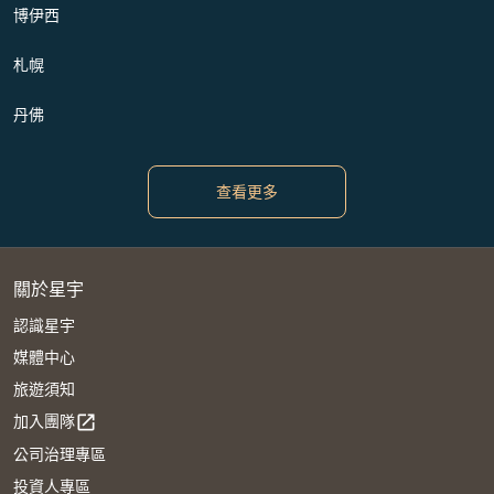
博伊西
札幌
丹佛
查看更多
關於星宇
認識星宇
媒體中心
旅遊須知
加入團隊
open_in_new
公司治理專區
投資人專區