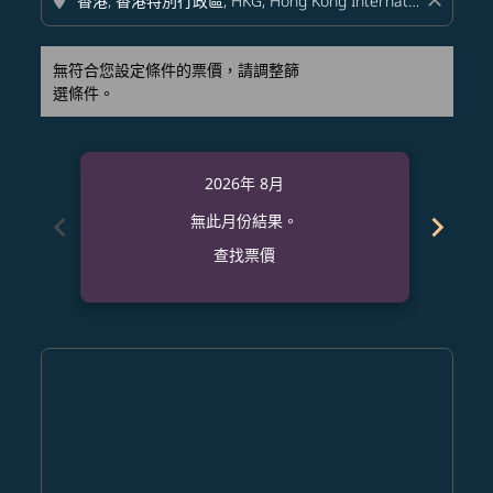
location_on
close
無符合您設定條件的票價，請調整篩
選條件。
2026年 8月
chevron_left
chevron_right
無此月份結果。
查找票價
Displaying fares for 八月-2026
DAD–HKG: cmp-view-offers-disclaimer. 查找票價
DAD–HKG: cmp-view-offers-disclaimer. 查找票價
DAD–HKG: cmp-view-offers-disclaimer. 
DAD–HKG: cmp-view-offers-disclaime
DAD–HKG: cmp-view-offers-discl
DAD–HKG: cmp-view-offers-d
DAD–HKG: cmp-view-offer
DAD–HKG: cmp-view-o
DAD–HKG: cmp-vi
DAD–HKG: cmp
DAD–HKG:
DAD–
D