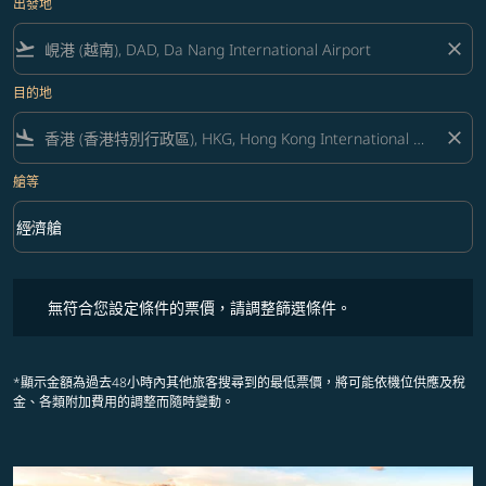
出發地
flight_takeoff
close
目的地
flight_land
close
艙等
keyboard_arrow_down
經濟艙
艙等 option 經濟艙 Selected
無符合您設定條件的票價，請調整篩選條件。
無符合您設定條件的票價，請調整篩選條件。
*顯示金額為過去48小時內其他旅客搜尋到的最低票價，將可能依機位供應及稅
金、各類附加費用的調整而隨時變動。