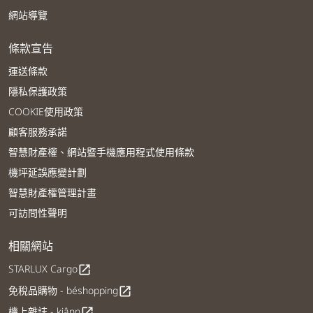
網站導覽
條款宣告
運送條款
隱私保護政策
COOKIE使用政策
顧客服務承諾
智慧財產權、網站暨手機應用程式使用條款
機坪延誤應變計劃
智慧財產權管理計畫
可訪問性聲明
相關網站
STARLUX Cargo
open_in_new
免稅品購物 - béshopping
open_in_new
機上雜誌 - kiânn
open_in_new