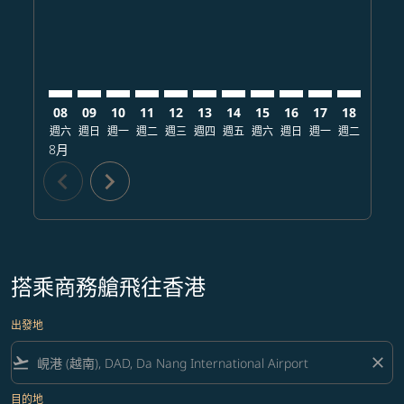
08
09
10
11
12
13
14
15
16
17
18
19
週六
週日
週一
週二
週三
週四
週五
週六
週日
週一
週二
週三
8月
chevron_left
chevron_right
搭乘商務艙飛往香港
出發地
flight_takeoff
close
目的地