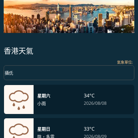
香港天氣
氣象單位
:
Weather unit option 攝氏 Selected
keyboard_arrow_down
攝氏
34°C
星期六
2026/08/08
小雨
33°C
星期日
2026/08/09
陰，多雲