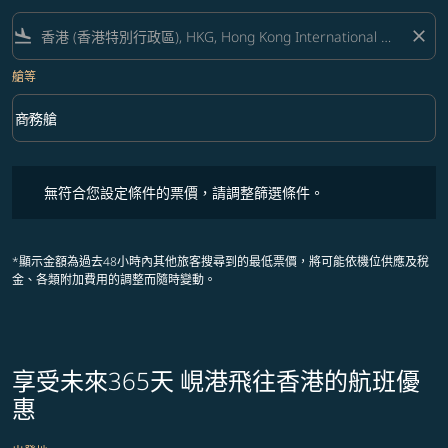
flight_land
close
艙等
keyboard_arrow_down
商務艙
艙等 option 商務艙 Selected
無符合您設定條件的票價，請調整篩選條件。
無符合您設定條件的票價，請調整篩選條件。
*顯示金額為過去48小時內其他旅客搜尋到的最低票價，將可能依機位供應及稅
金、各類附加費用的調整而隨時變動。
享受未來365天 峴港飛往香港的航班優
惠