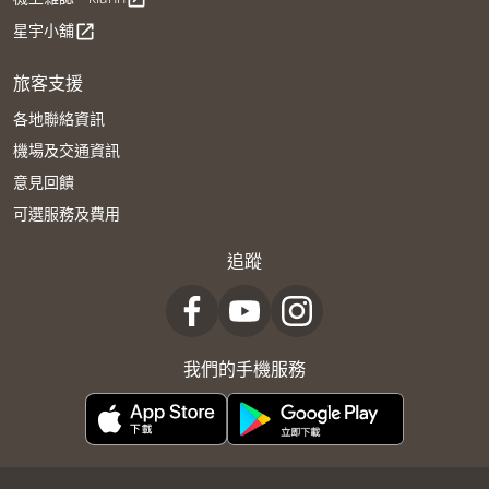
星宇小舖
open_in_new
旅客支援
各地聯絡資訊
機場及交通資訊
意見回饋
可選服務及費用
追蹤
我們的手機服務