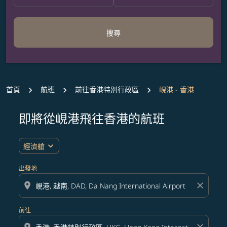
搜尋
首頁
航班
前往香港特別行政區
峴港 - 香港
即將從峴港飛往香港的航班
無符合您設定條件的票價，請調整篩選條件。
expand_more
經濟艙
出發地
location_on
close
前往