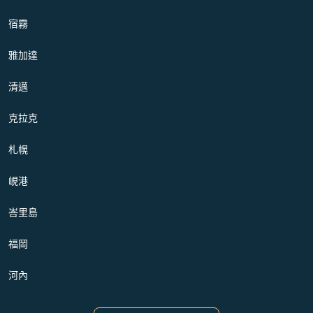
宿霧
雅加達
清邁
克拉克
札幌
峴港
峇里島
福岡
河內