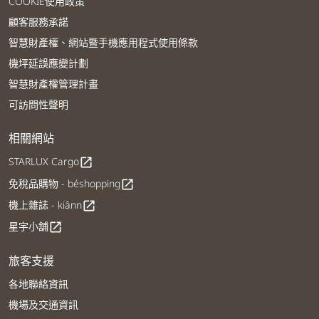
COOKIE使用政策
顧客服務承諾
智慧財產權、網站暨手機應用程式使用條款
機坪延誤應變計劃
智慧財產權管理計畫
可訪問性聲明
相關網站
STARLUX Cargo
open_in_new
免稅品購物 - béshopping
open_in_new
機上雜誌 - kiânn
open_in_new
星宇小舖
open_in_new
旅客支援
各地聯絡資訊
機場及交通資訊