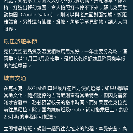
去處；充氣水上樂園大大小小的充氣玩偶，搭配涼傘、懶人
椅，打造出夢幻氛圍，令人拍照打卡停不下來；蘇比克野生
動物園（Zoobic Safari），則可以與老虎面對面接觸、近距
離餵食，另外還有熊狸、蟒蛇、角鴞等罕見動物，讓人大開
眼界。
最佳旅遊季節
克拉克空氣品質及溫度相較馬尼拉好，一年主要分為乾、溼
兩季，以11月至4月為乾季，是相較乾燥舒適且降雨機率低
的旅遊季節。
城市交通
在克拉克，以Grab叫車是最舒適且方便的選擇；如果想體驗
當地文化，隨招隨停的吉普尼則富有當地特色，但因為需客
滿才會發車，務必預留較長的搭車時間。而如果要從克拉克
前往馬尼拉，除了國內線航班及Grab，尚可搭乘巴士，約為
2.5小時的車程即可抵達。
立即搜尋航班，規劃一趟飛往克拉克的旅程，享受安全、高