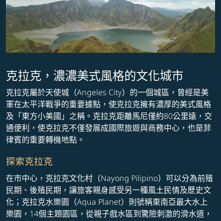
克拉克，濃濃美式風格的文化城市
克拉克屬於天使城（Angeles City）的一個城區，曾經是美
軍在太平洋戰爭的重要據點，使克拉克擁有濃厚的美式風格
及「東方小美國」之稱。克拉克距離馬尼僅約80公里遠，交
通便利，使克拉克不僅發展成國際旅遊與商務中心，也是菲
律賓的重要轉機地點。
探索克拉克
在市中心，克拉克文化村（Nayong Pilipino）可以分為前殖
民期、後殖民期，讓旅客親身感受另一種風土民情及歷史文
化；克拉克水樂園（Aqua Planet）則號稱東南亞最大水上
樂園，14個主題園區，從親子戲水區到驚險刺激的滑水道，