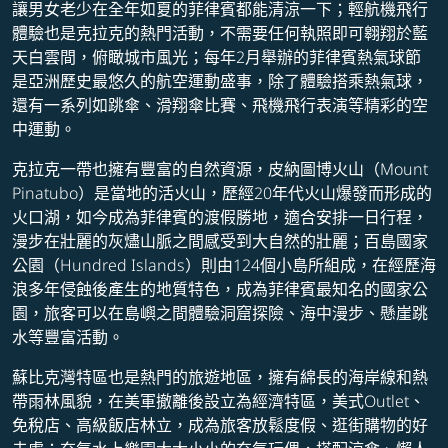
讓男女老少在全年如夏的菲律賓都能清涼一下；輕航機飛行
體驗也是克拉克的熱門活動，不需要任何執照即可翱翔於藍
天白雲間，俯瞰城市風光；每年2月舉辦的菲律賓熱氣球節
是亞洲歷史最悠久的航空運動盛事，除了體驗搭乘熱氣球，
還有一系列如跳傘、滑翔傘比賽、飛機飛行表演等精彩的空
中運動。
克拉克一帶也擁有豐富的自然資源，皮納圖博火山（Mount
Pinatubo）是當地的活火山，歷經20年代火山爆發而形成的
火口湖，如今成為菲律賓的渡假勝地，適合安排一日行程，
漫步在壯麗的灰燼山脈之間感受到大自然的壯麗；百島國家
公園（Hundred Islands）則由124個小島所組成，在經歷海
浪多年侵蝕後產生的地質特色，成為菲律賓最知名的國家公
園，旅客可以在島嶼之間體驗洞窟探險、海中漫步、懸崖跳
水等豐富活動。
蘇比克灣特區也是熱門的旅遊地區，擁有綿長的海岸線和熱
帶雨林風貌，在美軍撤離後設立為經濟特區，美式Outlet、
免稅店、高級飯店林立，成為旅客放鬆度假、逛街購物的好