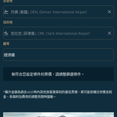
出發地
flight_takeoff
close
目的地
flight_land
close
艙等
keyboard_arrow_down
經濟艙
艙等 option 經濟艙 Selected
無符合您設定條件的票價，請調整篩選條件。
無符合您設定條件的票價，請調整篩選條件。
*顯示金額為過去48小時內其他旅客搜尋到的最低票價，將可能依機位供應及稅
金、各類附加費用的調整而隨時變動。