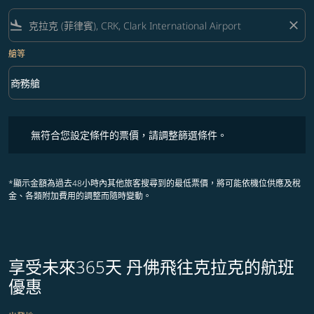
flight_land
close
艙等
keyboard_arrow_down
商務艙
艙等 option 商務艙 Selected
無符合您設定條件的票價，請調整篩選條件。
無符合您設定條件的票價，請調整篩選條件。
*顯示金額為過去48小時內其他旅客搜尋到的最低票價，將可能依機位供應及稅
金、各類附加費用的調整而隨時變動。
享受未來365天 丹佛飛往克拉克的航班
優惠