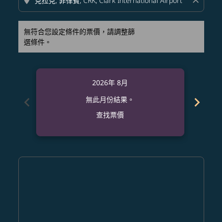
location_on
close
無符合您設定條件的票價，請調整篩
選條件。
2026年 8月
chevron_left
chevron_right
無此月份結果。
查找票價
Displaying fares for 八月-2026
DEN–CRK: cmp-view-offers-disclaimer. 查找票價
DEN–CRK: cmp-view-offers-disclaimer. 查找票價
DEN–CRK: cmp-view-offers-disclaimer. 查
DEN–CRK: cmp-view-offers-disclaime
DEN–CRK: cmp-view-offers-discla
DEN–CRK: cmp-view-offers-di
DEN–CRK: cmp-view-offer
DEN–CRK: cmp-view-o
DEN–CRK: cmp-vie
DEN–CRK: cmp
DEN–CRK:
DEN–C
D