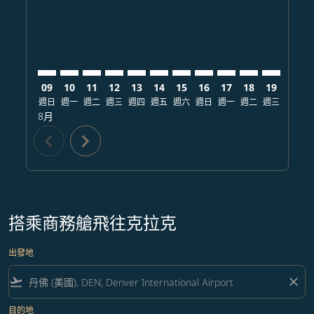
09
10
11
12
13
14
15
16
17
18
19
20
週日
週一
週二
週三
週四
週五
週六
週日
週一
週二
週三
週四
8月
chevron_left
chevron_right
搭乘商務艙飛往克拉克
出發地
flight_takeoff
close
目的地