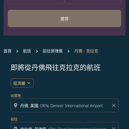
搜尋
首頁
航班
前往菲律賓
丹佛 - 克拉克
即將從丹佛飛往克拉克的航班
無符合您設定條件的票價，請調整篩選條件。
expand_more
經濟艙
出發地
location_on
close
前往