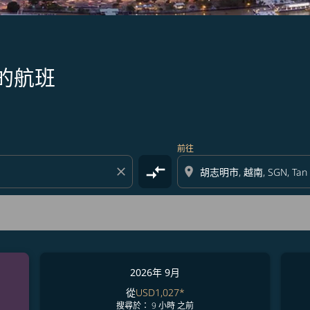
的航班
前往
compare_arrows
close
location_on
2026年 9月
從
USD1,027
*
搜尋於： 9 小時 之前