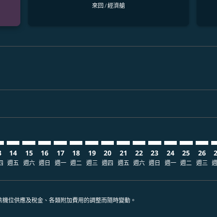
來回
/
經濟艙
claimer. 查找票價
-disclaimer. 查找票價
fers-disclaimer. 查找票價
-offers-disclaimer. 查找票價
view-offers-disclaimer. 查找票價
cmp-view-offers-disclaimer. 查找票價
GN: cmp-view-offers-disclaimer. 查找票價
N–SGN: cmp-view-offers-disclaimer. 查找票價
DEN–SGN: cmp-view-offers-disclaimer. 查找票價
DEN–SGN: cmp-view-offers-disclaimer. 查找票價
DEN–SGN: cmp-view-offers-disclaimer. 查找票價
DEN–SGN: cmp-view-offers-disclaimer. 查
DEN–SGN: cmp-view-offers-disclaimer
DEN–SGN: cmp-view-offers-discla
DEN–SGN: cmp-view-offers-di
DEN–SGN: cmp-view-offer
DEN–SGN: cmp-view-of
DEN–SGN: cmp-vie
DEN–SGN: cmp
DEN–SGN:
DEN–S
D
3
14
15
16
17
18
19
20
21
22
23
24
25
26
四
週五
週六
週日
週一
週二
週三
週四
週五
週六
週日
週一
週二
週三
依機位供應及稅金、各類附加費用的調整而隨時變動。