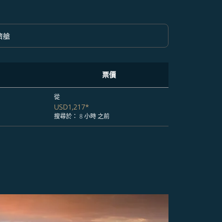
濟艙
option 經濟艙 Selected
票價
從
USD1,217
*
搜尋於： 8 小時 之前