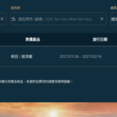
目的地
艙等
close
flight_land
close
keyboard_arrow_down
經
艙等 
票價產品
旅行日期
來回
/
經濟艙
2027/01/26 - 2027/02/16
依機位供應及稅金、各類附加費用的調整而隨時變動。