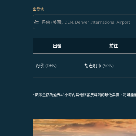
出發地
flight_takeoff
出發
前往
享受未來365天 丹佛飛往胡志明市的航班優惠
丹佛 (DEN)
胡志明市 (SGN)
*顯示金額為過去48小時內其他旅客搜尋到的最低票價，將可能