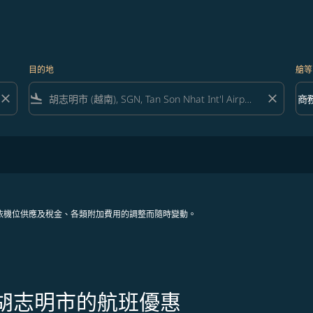
目的地
艙等
close
flight_land
close
keyboard_arrow_down
商
艙等 
依機位供應及稅金、各類附加費用的調整而隨時變動。
往胡志明市的航班優惠