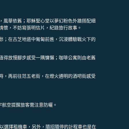
，風華依舊；耶穌聖心堂以夢幻粉色外牆搭配細
情懷，不妨寫張明信片，紀錄旅行故事。
愁；在古芝地道中匍匐前進，沉浸體驗戰火下的
值得放慢腳步感受一隅慵懶；咖啡公寓則由老舊
時，再前往范五老街，在燈火通明的酒吧街感受
宇航空提醒旅客需注意防曬。
可以選擇租機車，另外，隨招隨停的計程車也是在