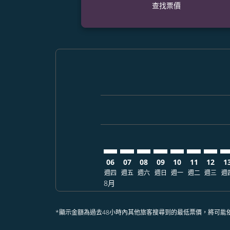
查找票價
Displaying fares for 八月-2026
DEN–SGN: cmp-view-offers-dis
DEN–SGN: cmp-view-offers
DEN–SGN: cmp-view-of
DEN–SGN: cmp-view
DEN–SGN: cmp-
DEN–SGN: 
DEN–S
DE
06
07
08
09
10
11
12
1
週四
週五
週六
週日
週一
週二
週三
週
8月
*顯示金額為過去48小時內其他旅客搜尋到的最低票價，將可能