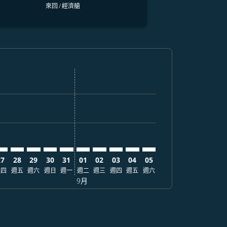
來回
/
經濟艙
找票價
. 查找票價
imer. 查找票價
sclaimer. 查找票價
s-disclaimer. 查找票價
fers-disclaimer. 查找票價
w-offers-disclaimer. 查找票價
-view-offers-disclaimer. 查找票價
 cmp-view-offers-disclaimer. 查找票價
GN: cmp-view-offers-disclaimer. 查找票價
EN–SGN: cmp-view-offers-disclaimer. 查找票價
DEN–SGN: cmp-view-offers-disclaimer. 查找票價
DEN–SGN: cmp-view-offers-disclaimer. 查找票價
DEN–SGN: cmp-view-offers-disclaimer. 查找票價
DEN–SGN: cmp-view-offers-disclaimer. 查
DEN–SGN: cmp-view-offers-disclaime
DEN–SGN: cmp-view-offers-discl
DEN–SGN: cmp-view-offers-d
DEN–SGN: cmp-view-offer
DEN–SGN: cmp-view-o
27
28
29
30
31
01
02
03
04
05
週四
週五
週六
週日
週一
週二
週三
週四
週五
週六
9月