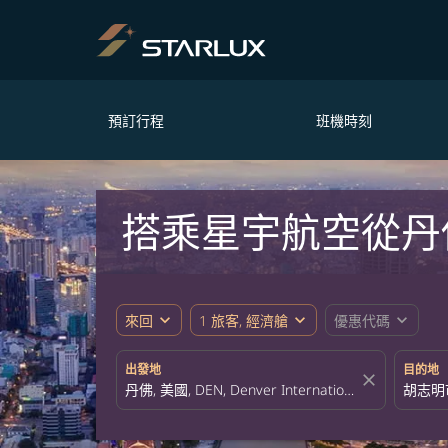
預訂行程
班機時刻
搭乘星宇航空從丹
expand_more
expand_more
expand_more
來回
1 旅客, 經濟艙
優惠代碼
出發地
目的地
close