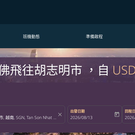
班機動態
準備啟程
佛飛往胡志明市 ，自
USD
出發日期
回程
close
today
fc-booking-departure-date-aria-la
2026/08/13
fc-bo
2026