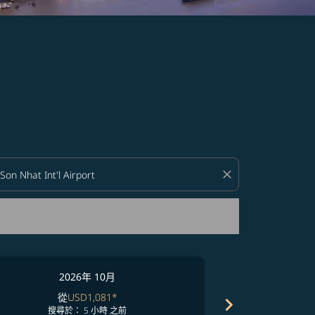
close
2026年 10月
2
從
USD1,081
*
chevron_right
無
搜尋於： 5 小時 之前