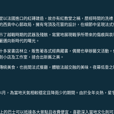
堂以法國進口的紅磚建造，故亦有紅教堂之稱，歷經時間的洗禮
的西貢中心郵政局，擁有穹頂及花窗的設計，在細節中呈現法式
示了越戰時期的武器及殘骸，寫實地展現戰爭所帶來的傷痕與哀
著邁向新時代的曙光。
十多家書店林立，販售著各式經典藏書，偶爾也舉辦藝文活動，
創小店及工作室，揉合出新舊之美。
傳統美食，也挑間法式餐廳，體驗法越交融的美味。夜幕低垂之
至4月，為當地天氣相較穩定且降雨少的期間。由於全年炎熱，星
以上的巴士可以抵達各大景點且收費便宜，喜歡深入當地文化則