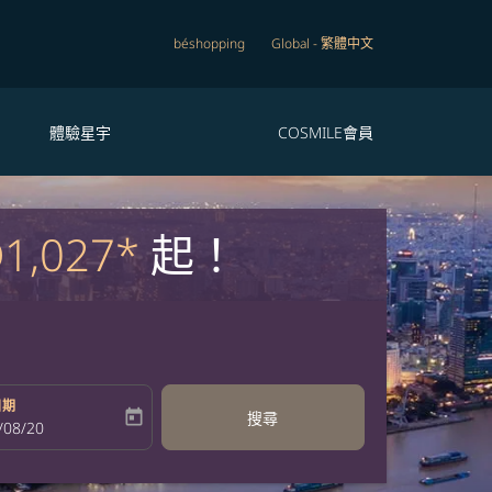
béshopping
Global
-
繁體中文
體驗星宇
COSMILE會員
1,027*
起！
日期
today
搜尋
bel
oking-return-date-aria-label
/08/20