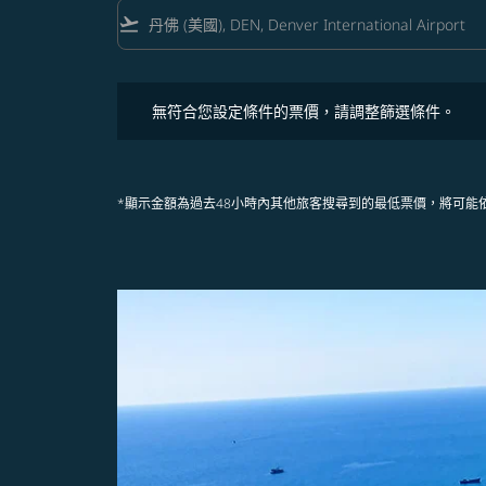
flight_takeoff
無符合您設定條件的票價，請調整篩選條件。
無符合您設定條件的票價，請調整篩選條件。
*顯示金額為過去48小時內其他旅客搜尋到的最低票價，將可能