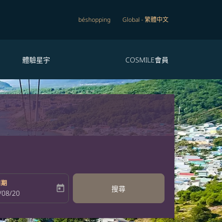
béshopping
Global
-
繁體中文
體驗星宇
COSMILE會員
日期
today
搜尋
bel
oking-return-date-aria-label
/08/20