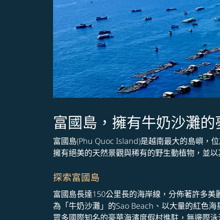
富國島，擁有牛奶沙灘的
富國島(Phu Quoc Island)是越南最大的島
擁有絕美的天然景觀與稀有的野生動植物，並以
探索富國島
富國島長達150公里長的海岸線，分佈著許多美
為「牛奶沙灘」的Sao Beach、以大量的紅色海星
眾多國際知名的豪華海濱度假村進駐，無邊際泳