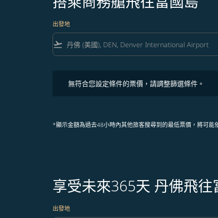
搭乘商務艙飛往富國島
出發地
flight_takeoff
無符合您設定條件的票價，請調整篩選條件。
無符合您設定條件的票價，請調整篩選條件。
*顯示金額為過去48小時內其他旅客搜尋到的最低票價，將可能
享受未來365天 丹佛飛
出發地