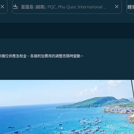
close
flight_land
close
keyboard_arrow_down
經
艙等 
依機位供應及稅金、各類附加費用的調整而隨時變動。