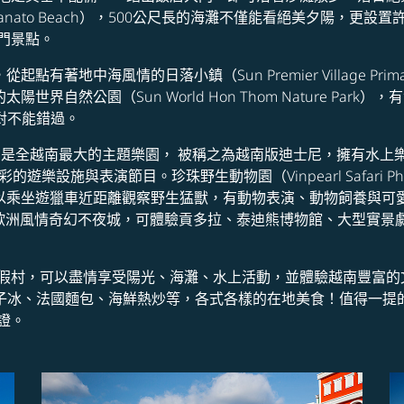
Sanato Beach），500公尺長的海灘不僅能看絕美夕陽，
門景點。
有著地中海風情的日落小鎮（Sun Premier Village P
界自然公園（Sun World Hon Thom Nature Par
絕對不能錯過。
 Quoc）是全越南最大的主題樂園， 被稱之為越南版迪士尼，擁有
樂設施與表演節目。珍珠野生動物園（Vinpearl Safari 
可以乘坐遊獵車近距離觀察野生猛獸，有動物表演、動物飼養與可
威尼斯運河的歐洲風情奇幻不夜城，可體驗貢多拉、泰迪熊博物館、大
假村，可以盡情享受陽光、海灘、水上活動，並體驗越南豐富的
），可品嘗到椰子冰、法國麵包、海鮮熱炒等，各式各樣的在地美食！值
證。