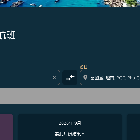
航班
前往
compare_arrows
close
location_on
2026年 9月
無此月份結果。