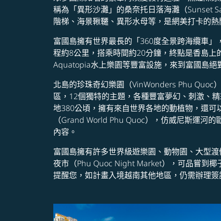
稱為「異形沙灘」的桑奈托日落海灘（Sunset 
階梯、海景鞦韆、異形水母等，是網美打卡的熱
富國島擁有世界最長的「360度全景跨海纜車」，從起點
程約8公里，搭乘時間約20分鐘，終點是香島上的太陽世
Aquatopia水上樂園等豐富設施，來到富國島
北島的珍珠奇幻樂園（VinWonders Phu
區，12個獨特的主題，各種豐富夢幻、刺激、精彩的遊
地380公頃，擁有來自世界各地的動植物，還
（Grand World Phu Quoc），仿
內容。
富國島擁有許多世界級遊樂園、動物園、大型渡
夜市（Phu Quoc Night Market
提醒您，如計畫入境越南其他地區，仍需辦理簽