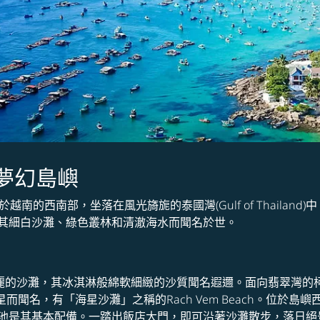
夢幻島嶼
嶼，位於越南的西南部，坐落在風光旖旎的泰國灣(Gulf of Thai
其細白沙灘、綠色叢林和清澈海水而聞名於世。
麗的沙灘，其冰淇淋般綿軟細緻的沙質聞名遐邇。面向翡翠灣的柯瑪海
而聞名，有「海星沙灘」之稱的Rach Vem Beach。位於島嶼西
池是其基本配備。一踏出飯店大門，即可沿著沙灘散步，落日絕