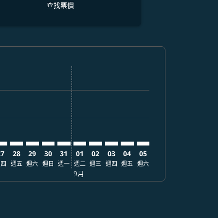
查找票價
找票價
. 查找票價
imer. 查找票價
sclaimer. 查找票價
s-disclaimer. 查找票價
fers-disclaimer. 查找票價
w-offers-disclaimer. 查找票價
-view-offers-disclaimer. 查找票價
 cmp-view-offers-disclaimer. 查找票價
QC: cmp-view-offers-disclaimer. 查找票價
EN–PQC: cmp-view-offers-disclaimer. 查找票價
DEN–PQC: cmp-view-offers-disclaimer. 查找票價
DEN–PQC: cmp-view-offers-disclaimer. 查找票價
DEN–PQC: cmp-view-offers-disclaimer. 查找票價
DEN–PQC: cmp-view-offers-disclaimer. 查
DEN–PQC: cmp-view-offers-disclaime
DEN–PQC: cmp-view-offers-discl
DEN–PQC: cmp-view-offers-d
DEN–PQC: cmp-view-offer
DEN–PQC: cmp-view-o
27
28
29
30
31
01
02
03
04
05
週四
週五
週六
週日
週一
週二
週三
週四
週五
週六
9月