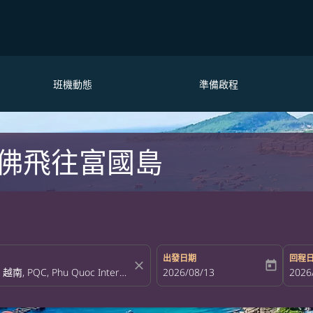
班機動態
準備啟程
佛飛往富國島
出發日期
回程
close
today
fc-booking-departure-date-aria-la
2026/08/13
fc-bo
2026