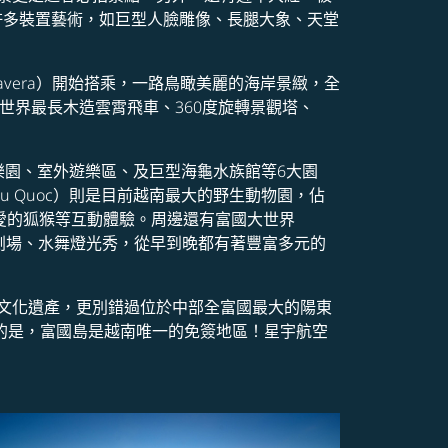
更設置許多裝置藝術，如巨型人臉雕像、長腿大象、天堂
rimavera）開始搭乘，一路鳥瞰美麗的海岸景緻，全
k），有世界最長木造雲霄飛車、360度旋轉景觀塔、
水上樂園、室外遊樂區、及巨型海龜水族館等6大園
Phu Quoc）則是目前越南最大的野生動物園，佔
愛的狐猴等互動體驗。周邊還有富國大世界
型實景劇場、水舞燈光秀，從早到晚都有著豐富多元的
文化遺產，更別錯過位於中部全富國最大的陽東
得一提的是，富國島是越南唯一的免簽地區！星宇航空