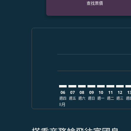
查找票價
Displaying fares for 八月-2026
DEN–PQC: cmp-view-offers-dis
DEN–PQC: cmp-view-offers
DEN–PQC: cmp-view-of
DEN–PQC: cmp-view
DEN–PQC: cmp-
DEN–PQC: 
DEN–P
DE
06
07
08
09
10
11
12
1
週四
週五
週六
週日
週一
週二
週三
週
8月