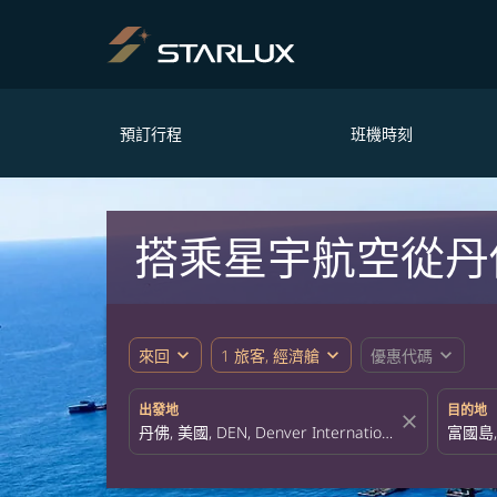
預訂行程
班機時刻
搭乘星宇航空從丹
expand_more
expand_more
expand_more
來回
1 旅客, 經濟艙
優惠代碼
出發地
目的地
close