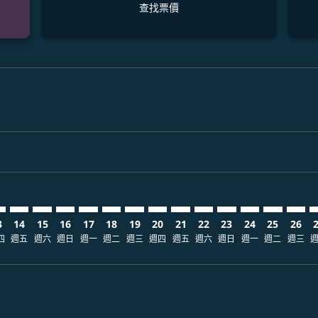
查找票價
claimer. 查找票價
-disclaimer. 查找票價
fers-disclaimer. 查找票價
-offers-disclaimer. 查找票價
view-offers-disclaimer. 查找票價
cmp-view-offers-disclaimer. 查找票價
QC: cmp-view-offers-disclaimer. 查找票價
N–PQC: cmp-view-offers-disclaimer. 查找票價
DEN–PQC: cmp-view-offers-disclaimer. 查找票價
DEN–PQC: cmp-view-offers-disclaimer. 查找票價
DEN–PQC: cmp-view-offers-disclaimer. 查找票價
DEN–PQC: cmp-view-offers-disclaimer. 查
DEN–PQC: cmp-view-offers-disclaimer
DEN–PQC: cmp-view-offers-discla
DEN–PQC: cmp-view-offers-di
DEN–PQC: cmp-view-offer
DEN–PQC: cmp-view-of
DEN–PQC: cmp-vie
DEN–PQC: cmp
DEN–PQC:
DEN–P
D
3
14
15
16
17
18
19
20
21
22
23
24
25
26
四
週五
週六
週日
週一
週二
週三
週四
週五
週六
週日
週一
週二
週三