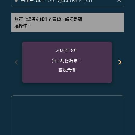
location_on
close
無符合您設定條件的票價，請調整篩
選條件。
2026年 8月
chevron_left
chevron_right
無此月份結果。
查找票價
Displaying fares for 八月-2026
HKG–DPS: cmp-view-offers-disclaimer. 查找票價
HKG–DPS: cmp-view-offers-disclaimer. 查找票價
HKG–DPS: cmp-view-offers-disclaimer. 查
HKG–DPS: cmp-view-offers-disclaime
HKG–DPS: cmp-view-offers-discl
HKG–DPS: cmp-view-offers-di
HKG–DPS: cmp-view-offer
HKG–DPS: cmp-view-o
HKG–DPS: cmp-vie
HKG–DPS: cmp
HKG–DPS:
HKG–D
H