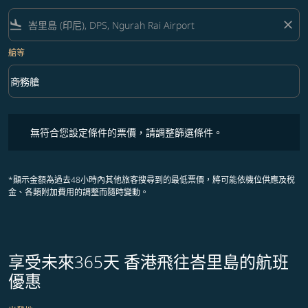
flight_land
close
艙等
keyboard_arrow_down
商務艙
艙等 option 商務艙 Selected
無符合您設定條件的票價，請調整篩選條件。
無符合您設定條件的票價，請調整篩選條件。
*顯示金額為過去48小時內其他旅客搜尋到的最低票價，將可能依機位供應及稅
金、各類附加費用的調整而隨時變動。
享受未來365天 香港飛往峇里島的航班
優惠