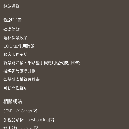
網站導覽
條款宣告
運送條款
隱私保護政策
COOKIE使用政策
顧客服務承諾
智慧財產權、網站暨手機應用程式使用條款
機坪延誤應變計劃
智慧財產權管理計畫
可訪問性聲明
相關網站
STARLUX Cargo
open_in_new
免稅品購物 - béshopping
open_in_new
機上雜誌 - kiânn
open_in_new