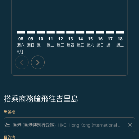
08
09
10
11
12
13
14
15
16
17
18
19
週六
週日
週一
週二
週三
週四
週五
週六
週日
週一
週二
週三
8月
chevron_left
chevron_right
搭乘商務艙飛往峇里島
出發地
flight_takeoff
close
目的地