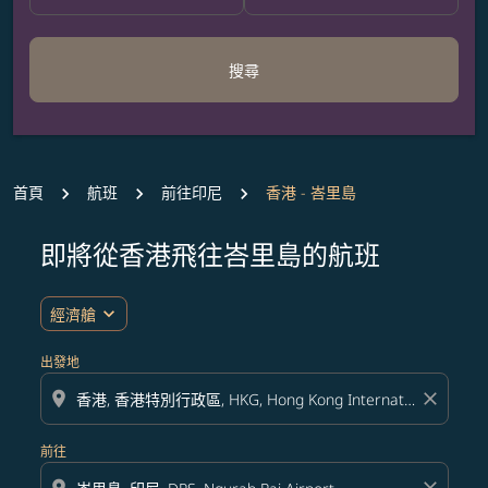
搜尋
首頁
航班
前往印尼
香港 - 峇里島
即將從香港飛往峇里島的航班
無符合您設定條件的票價，請調整篩選條件。
expand_more
經濟艙
出發地
location_on
close
前往