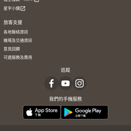
星宇小舖
open_in_new
旅客支援
各地聯絡資訊
機場及交通資訊
意見回饋
可選服務及費用
追蹤
我們的手機服務