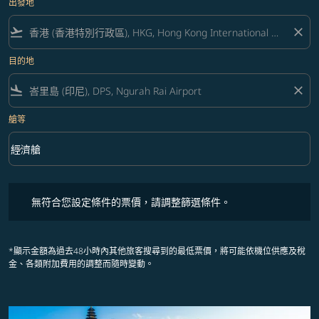
出發地
flight_takeoff
close
目的地
flight_land
close
艙等
keyboard_arrow_down
經濟艙
艙等 option 經濟艙 Selected
無符合您設定條件的票價，請調整篩選條件。
無符合您設定條件的票價，請調整篩選條件。
*顯示金額為過去48小時內其他旅客搜尋到的最低票價，將可能依機位供應及稅
金、各類附加費用的調整而隨時變動。