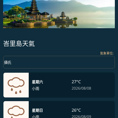
峇里島天氣
氣象單位
:
Weather unit option 攝氏 Selected
keyboard_arrow_down
攝氏
27°C
星期六
2026/08/08
小雨
26°C
星期日
2026/08/09
小雨