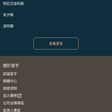
明尼亞波利斯
安大略
波特蘭
查看更多
關於星宇
認識星宇
媒體中心
旅遊須知
加入團隊
open_in_new
公司治理專區
投資人專區