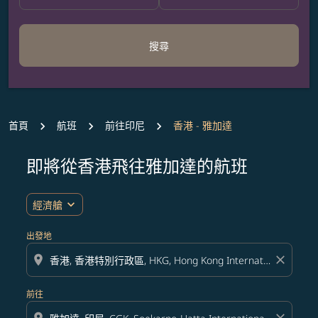
搜尋
首頁
航班
前往印尼
香港 - 雅加達
即將從香港飛往雅加達的航班
無符合您設定條件的票價，請調整篩選條件。
expand_more
經濟艙
出發地
location_on
close
前往