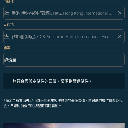
出發地
flight_takeoff
close
目的地
flight_land
close
艙等
keyboard_arrow_down
經濟艙
艙等 option 經濟艙 Selected
無符合您設定條件的票價，請調整篩選條件。
無符合您設定條件的票價，請調整篩選條件。
*顯示金額為過去48小時內其他旅客搜尋到的最低票價，將可能依機位供應及稅
金、各類附加費用的調整而隨時變動。