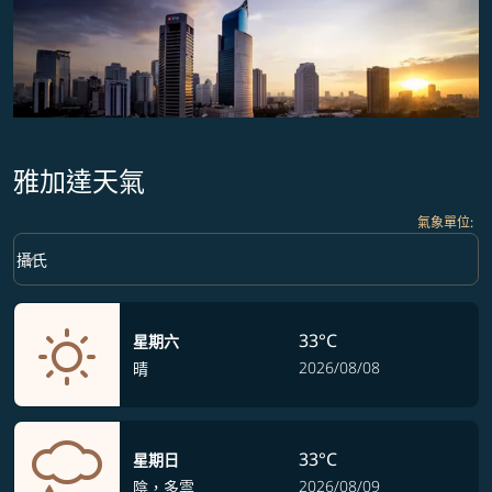
雅加達天氣
氣象單位
:
Weather unit option 攝氏 Selected
keyboard_arrow_down
攝氏
33°C
星期六
2026/08/08
晴
33°C
星期日
2026/08/09
陰，多雲