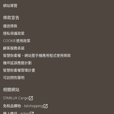
網站導覽
條款宣告
運送條款
隱私保護政策
COOKIE使用政策
顧客服務承諾
智慧財產權、網站暨手機應用程式使用條款
機坪延誤應變計劃
智慧財產權管理計畫
可訪問性聲明
相關網站
STARLUX Cargo
open_in_new
免稅品購物 - béshopping
open_in_new
機上雜誌 - kiânn
open_in_new