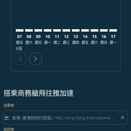
07
08
09
10
11
12
13
14
15
16
17
18
週五
週六
週日
週一
週二
週三
週四
週五
週六
週日
週一
週二
8月
chevron_left
chevron_right
搭乘商務艙飛往雅加達
出發地
flight_takeoff
close
目的地