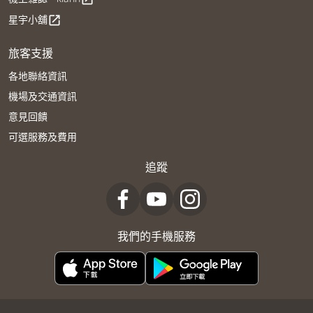
星宇小舖
open_in_new
旅客支援
各地聯絡資訊
機場及交通資訊
意見回饋
可選服務及費用
追蹤
我們的手機服務