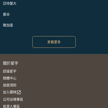
亞特蘭大
曼谷
雅加達
查看更多
關於星宇
認識星宇
媒體中心
旅遊須知
加入團隊
open_in_new
公司治理專區
投資人專區