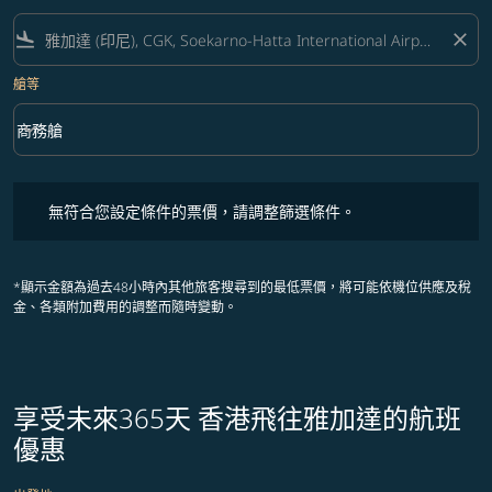
flight_land
close
艙等
keyboard_arrow_down
商務艙
艙等 option 商務艙 Selected
無符合您設定條件的票價，請調整篩選條件。
無符合您設定條件的票價，請調整篩選條件。
*顯示金額為過去48小時內其他旅客搜尋到的最低票價，將可能依機位供應及稅
金、各類附加費用的調整而隨時變動。
享受未來365天 香港飛往雅加達的航班
優惠