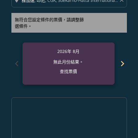
location_on
close
無符合您設定條件的票價，請調整篩
選條件。
2026年 8月
chevron_left
chevron_right
無此月份結果。
查找票價
Displaying fares for 八月-2026
HKG–CGK: cmp-view-offers-disclaimer. 查找票價
HKG–CGK: cmp-view-offers-disclaimer. 查找票價
HKG–CGK: cmp-view-offers-disclaimer. 查
HKG–CGK: cmp-view-offers-disclaime
HKG–CGK: cmp-view-offers-discl
HKG–CGK: cmp-view-offers-di
HKG–CGK: cmp-view-offer
HKG–CGK: cmp-view-o
HKG–CGK: cmp-vie
HKG–CGK: cmp
HKG–CGK:
HKG–C
H