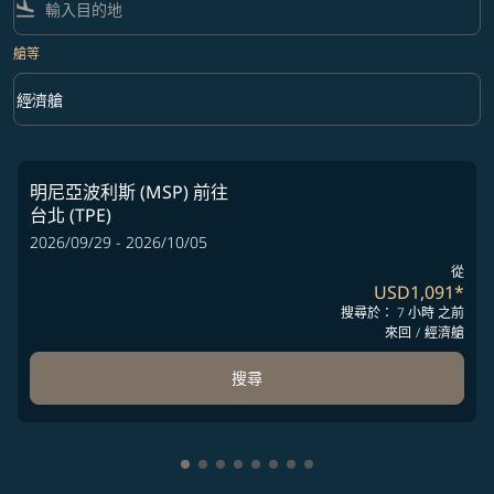
flight_land
艙等
keyboard_arrow_down
經濟艙
艙等 option 經濟艙 Selected
明尼亞波利斯 (MSP)
前往
台北 (TPE)
2026/09/29 - 2026/10/05
從
USD1,091
*
搜尋於： 7 小時 之前
來回
/
經濟艙
搜尋
顯示 cmp-pagination-showing-card 1
顯示 cmp-pagination-showing-card
顯示 cmp-pagination-showing-ca
顯示 cmp-pagination-showing-
顯示 cmp-pagination-showin
顯示 cmp-pagination-showi
顯示 cmp-pagination-sho
顯示 cmp-pagination-s