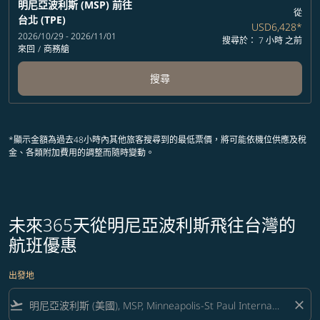
明尼亞波利斯 (MSP)
前往
從
台北 (TPE)
USD6,428
*
2026/10/29 - 2026/11/01
搜尋於： 7 小時 之前
來回
/
商務艙
搜尋
*顯示金額為過去48小時內其他旅客搜尋到的最低票價，將可能依機位供應及稅
金、各類附加費用的調整而隨時變動。
未來365天從明尼亞波利斯飛往台灣的
航班優惠
出發地
flight_takeoff
close