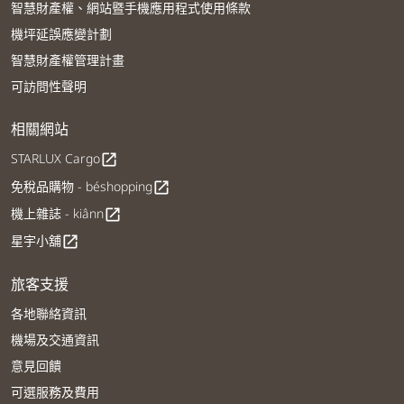
智慧財產權、網站暨手機應用程式使用條款
機坪延誤應變計劃
智慧財產權管理計畫
可訪問性聲明
相關網站
STARLUX Cargo
open_in_new
免稅品購物 - béshopping
open_in_new
機上雜誌 - kiânn
open_in_new
星宇小舖
open_in_new
旅客支援
各地聯絡資訊
機場及交通資訊
意見回饋
可選服務及費用