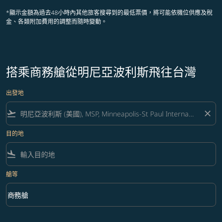
*顯示金額為過去48小時內其他旅客搜尋到的最低票價，將可能依機位供應及稅
金、各類附加費用的調整而隨時變動。
搭乘商務艙從明尼亞波利斯飛往台灣
出發地
flight_takeoff
close
目的地
flight_land
艙等
keyboard_arrow_down
商務艙
艙等 option 商務艙 Selected