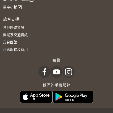
星宇小舖
open_in_new
旅客支援
各地聯絡資訊
機場及交通資訊
意見回饋
可選服務及費用
追蹤
我們的手機服務