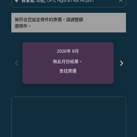
location_on
close
無符合您設定條件的票價，請調整篩
選條件。
2026年 8月
chevron_left
chevron_right
無此月份結果。
查找票價
Displaying fares for 八月-2026
MCO–DPS: cmp-view-offers-disclaimer. 查找票價
MCO–DPS: cmp-view-offers-disclaimer. 查找票價
MCO–DPS: cmp-view-offers-disclaimer. 
MCO–DPS: cmp-view-offers-disclaime
MCO–DPS: cmp-view-offers-discl
MCO–DPS: cmp-view-offers-d
MCO–DPS: cmp-view-offer
MCO–DPS: cmp-view-o
MCO–DPS: cmp-vi
MCO–DPS: cmp
MCO–DPS:
MCO–
M