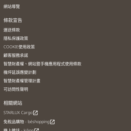
網站導覽
條款宣告
運送條款
隱私保護政策
COOKIE使用政策
顧客服務承諾
智慧財產權、網站暨手機應用程式使用條款
機坪延誤應變計劃
智慧財產權管理計畫
可訪問性聲明
相關網站
STARLUX Cargo
open_in_new
免稅品購物 - béshopping
open_in_new
機上雜誌 - kiânn
open_in_new