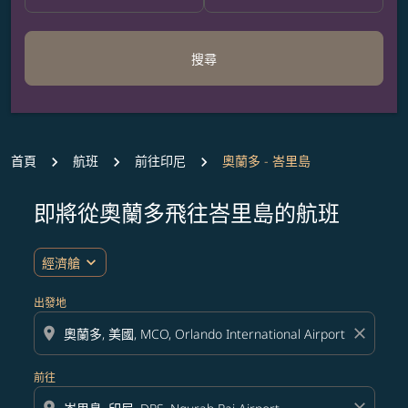
搜尋
首頁
航班
前往印尼
奧蘭多 - 峇里島
即將從奧蘭多飛往峇里島的航班
無符合您設定條件的票價，請調整篩選條件。
expand_more
經濟艙
出發地
location_on
close
前往