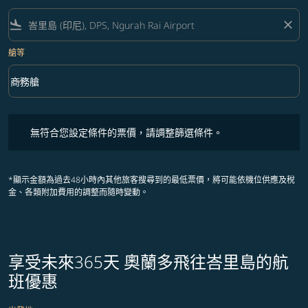
flight_land
close
艙等
keyboard_arrow_down
商務艙
艙等 option 商務艙 Selected
無符合您設定條件的票價，請調整篩選條件。
無符合您設定條件的票價，請調整篩選條件。
*顯示金額為過去48小時內其他旅客搜尋到的最低票價，將可能依機位供應及稅
金、各類附加費用的調整而隨時變動。
享受未來365天 奧蘭多飛往峇里島的航
班優惠