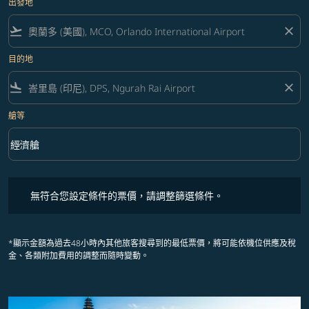
出發地
flight_takeoff
close
目的地
flight_land
close
艙等
keyboard_arrow_down
經濟艙
艙等 option 經濟艙 Selected
無符合您設定條件的票價，請調整篩選條件。
無符合您設定條件的票價，請調整篩選條件。
*顯示金額為過去48小時內其他旅客搜尋到的最低票價，將可能依機位供應及稅
金、各類附加費用的調整而隨時變動。