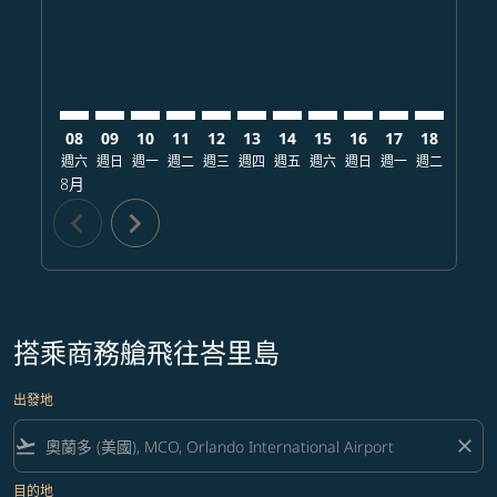
08
09
10
11
12
13
14
15
16
17
18
19
週六
週日
週一
週二
週三
週四
週五
週六
週日
週一
週二
週三
8月
chevron_left
chevron_right
搭乘商務艙飛往峇里島
出發地
flight_takeoff
close
目的地